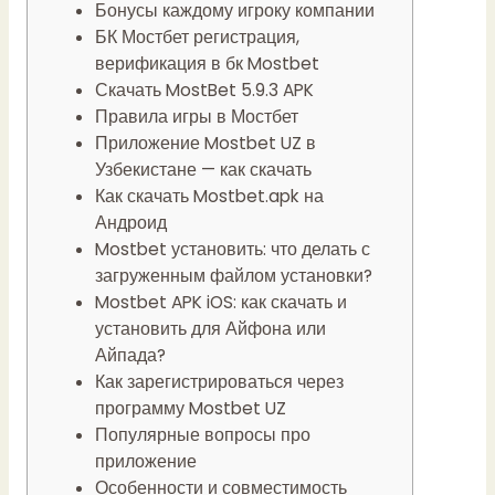
Бонусы каждому игроку компании
БК Мостбет регистрация,
верификация в бк Mostbet
Скачать MostBet 5.9.3 APK
Правила игры в Мостбет
Приложение Mostbet UZ в
Узбекистане — как скачать
Как скачать Mostbet.apk на
Андроид
Mostbet установить: что делать с
загруженным файлом установки?
Mostbet APK iOS: как скачать и
установить для Айфона или
Айпада?
Как зарегистрироваться через
программу Mostbet UZ
Популярные вопросы про
приложение
Особенности и совместимость