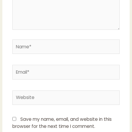
Name*
Email*
Website
Save my name, email, and website in this
browser for the next time I comment.