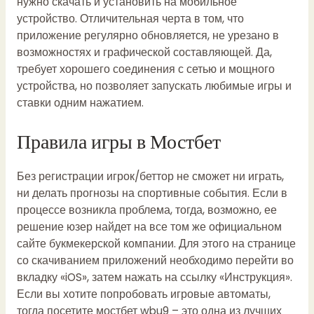
нужно скачать и установить на мобильное
устройство. Отличительная черта в том, что
приложение регулярно обновляется, не урезано в
возможностях и графической составляющей. Да,
требует хорошего соединения с сетью и мощного
устройства, но позволяет запускать любимые игры и
ставки одним нажатием.
Правила игры в Мостбет
Без регистрации игрок/беттор не сможет ни играть,
ни делать прогнозы на спортивные события. Если в
процессе возникла проблема, тогда, возможно, ее
решение юзер найдет на все том же официальном
сайте букмекерской компании. Для этого на странице
со скачиванием приложений необходимо перейти во
вкладку «iOS», затем нажать на ссылку «Инструкция».
Если вы хотите попробовать игровые автоматы,
тогда посетите мостбет wbu9 – это одна из лучших