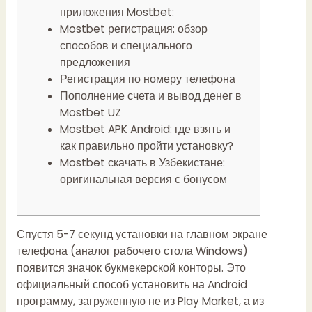
приложения Mostbet:
Mostbet регистрация: обзор
способов и специального
предложения
Регистрация по номеру телефона
Пополнение счета и вывод денег в
Mostbet UZ
Mostbet APK Android: где взять и
как правильно пройти установку?
Mostbet скачать в Узбекистане:
оригинальная версия с бонусом
Спустя 5-7 секунд установки на главном экране
телефона (аналог рабочего стола Windows)
появится значок букмекерской конторы. Это
официальный способ установить на Android
программу, загруженную не из Play Market, а из