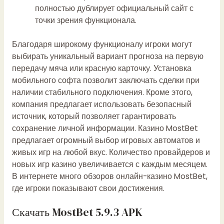
полностью дублирует официальный сайт с
точки зрения функционала.
Благодаря широкому функционалу игроки могут
выбирать уникальный вариант прогноза на первую
передачу мяча или красную карточку. Установка
мобильного софта позволит заключать сделки при
наличии стабильного подключения. Кроме этого,
компания предлагает использовать безопасный
источник, который позволяет гарантировать
сохранение личной информации. Казино MostBet
предлагает огромный выбор игровых автоматов и
живых игр на любой вкус. Количество провайдеров и
новых игр казино увеличивается с каждым месяцем.
В интернете много обзоров онлайн-казино MostBet,
где игроки показывают свои достижения.
Скачать MostBet 5.9.3 APK