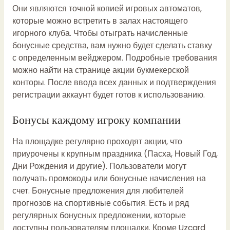
Они являются точной копией игровых автоматов,
которые можно встретить в залах настоящего
игорного клуба. Чтобы отыграть начисленные
бонусные средства, вам нужно будет сделать ставку
с определенным вейджером. Подробные требования
можно найти на странице акции букмекерской
конторы. После ввода всех данных и подтверждения
регистрации аккаунт будет готов к использованию.
Бонусы каждому игроку компании
На площадке регулярно проходят акции, что
приурочены к крупным праздника (Пасха, Новый Год,
Дни Рождения и другие). Пользователи могут
получать промокоды или бонусные начисления на
счет. Бонусные предложения для любителей
прогнозов на спортивные события. Есть и ряд
регулярных бонусных предложении, которые
доступны пользователям площадки. Кроме Uzcard