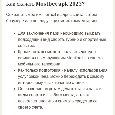
Как скачать Mostbet apk 2023?
Сохранить моё имя, email и адрес сайта в этом
браузере для последующих моих комментариев.
Для заключения пари необходимо выбрать
подходящий вид спорта, турнир и спортивные
событие.
Кроме того, вы можете получить доступ к
официальным функциям Mostbet со своего
мобильного телефона.
Как только подготовка к началу использования
услуг закончена, можно переходить к самому
интересному – заключению ставок.
Он позволяет игрокам делать ставки на все
виды спорта из любого места, а также
позволяет вносить и снимать средства со
своего счета.