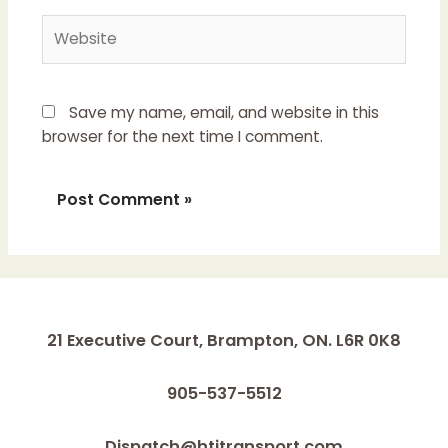
Website
Save my name, email, and website in this
browser for the next time I comment.
21 Executive Court, Brampton, ON. L6R 0K8
905-537-5512
Dispatch@htitransport.com