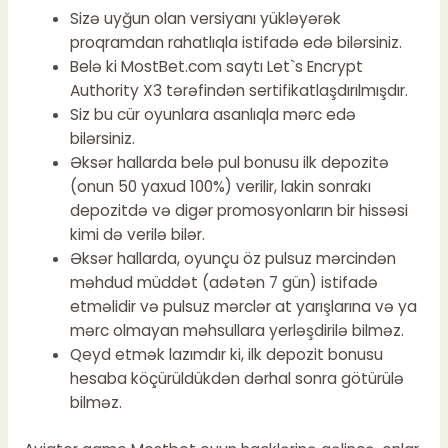
Sizə uyğun olan versiyanı yükləyərək
proqramdan rahatlıqla istifadə edə bilərsiniz.
Belə ki MostBet.com saytı Let`s Encrypt
Authority X3 tərəfindən sertifikatlaşdırılmışdır.
Siz bu cür oyunlara asanlıqla mərc edə
bilərsiniz.
Əksər hallarda belə pul bonusu ilk depozitə
(onun 50 yaxud 100%) verilir, lakin sonrakı
depozitdə və digər promosyonların bir hissəsi
kimi də verilə bilər.
Əksər hallarda, oyunçu öz pulsuz mərcindən
məhdud müddət (adətən 7 gün) istifadə
etməlidir və pulsuz mərclər at yarışlarına və ya
mərc olmayan məhsullara yerləşdirilə bilməz.
Qeyd etmək lazımdır ki, ilk depozit bonusu
hesaba köçürüldükdən dərhal sonra götürülə
bilməz.