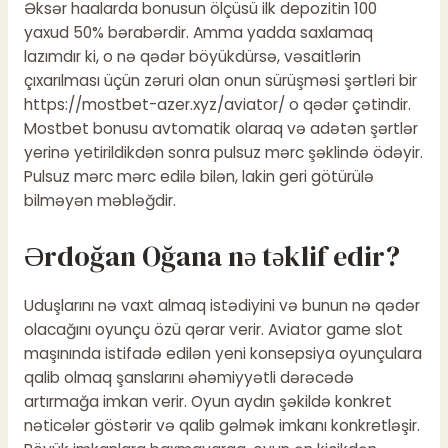
Əksər haalarda bonusun ölçüsü ilk depozitin 100
yaxud 50% bərabərdir. Amma yadda saxlamaq
lazımdır ki, o nə qədər böyükdürsə, vəsaitlərin
çıxarılması üçün zəruri olan onun sürüşməsi şərtləri bir
https://mostbet-azer.xyz/aviator/
o qədər çətindir.
Mostbet bonusu avtomatik olaraq və adətən şərtlər
yerinə yetirildikdən sonra pulsuz mərc şəklində ödəyir.
Pulsuz mərc mərc edilə bilən, lakin geri götürülə
bilməyən məbləğdir.
Ərdoğan Oğana nə təklif edir?
Uduşlarını nə vaxt almaq istədiyini və bunun nə qədər
olacağını oyunçu özü qərar verir. Aviator game slot
maşınında istifadə edilən yeni konsepsiya oyunçulara
qalib olmaq şanslarını əhəmiyyətli dərəcədə
artırmağa imkan verir. Oyun aydın şəkildə konkret
nəticələr göstərir və qalib gəlmək imkanı konkretləşir.