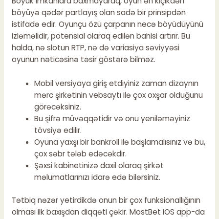
Böyük imkanlara baxmayaraq, oyun ən kiçikdən
böyüyə qədər partlayış olan sadə bir prinsipdən
istifadə edir. Oyunçu özü çarpanın necə böyüdüyünü
izləməlidir, potensial olaraq edilən bahisi artırır. Bu
halda, nə slotun RTP, nə də variasiya səviyyəsi
oyunun nəticəsinə təsir göstərə bilməz.
Mobil versiyaya giriş etdiyiniz zaman dizaynın
mərc şirkətinin vebsaytı ilə çox oxşar olduğunu
görəcəksiniz.
Bu şifrə müvəqqətidir və onu yeniləməyiniz
tövsiyə edilir.
Oyuna yaxşı bir bankroll ilə başlamalısınız və bu,
çox səbr tələb edəcəkdir.
Şəxsi kabinetinizə daxil olaraq şirkət
məlumatlarınızı idarə edə bilərsiniz.
Tətbiq nəzər yetirdikdə onun bir çox funksionallığının
olması ilk baxışdan diqqəti çəkir. MostBet iOS app-da