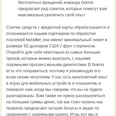
бесплатных вращений, команда Gama
предлагает ряд советов, которые помогут вам
максимально увеличить свой опыт.
Снятие средств с кредитной карты обрабатывается и
оплачивается нашим партнером по обработке
платежей Neteller; они имеют минимальный лимит в
размере 50 долларов США / фунт стерлингов.
Откройте для себя некоторые из самых больших
призов, которые можно выиграть, с нашими
огромными прогрессивными джекпотами. В Gama
есть что понравиться, поэтому я рекомендую его
всем своим читателям. У нас есть многолетний опыт
в играх для мобильных устройств и планшетов, и
поверьте нам, когда мы говорим, что вы не будете
разочарованы. Вам также не нужно раскошелиться
на большие суммы денег, так как спин-казино, как
правило, предлагают лучшие бонусы и акции по
сравнению с наземными казино. Итак, вот мы и