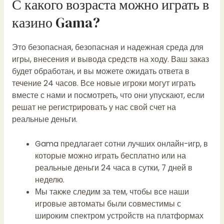
С какого возраста можно играть в
казино Gama?
Это безопасная, безопасная и надежная среда для
игры, внесения и вывода средств на ходу. Ваш заказ
будет обработан, и вы можете ожидать ответа в
течение 24 часов. Все новые игроки могут играть
вместе с нами и посмотреть, что они упускают, если
решат не регистрировать у нас свой счет на
реальные деньги.
Gama предлагает сотни лучших онлайн-игр, в
которые можно играть бесплатно или на
реальные деньги 24 часа в сутки, 7 дней в
неделю.
Мы также следим за тем, чтобы все наши
игровые автоматы были совместимы с
широким спектром устройств на платформах