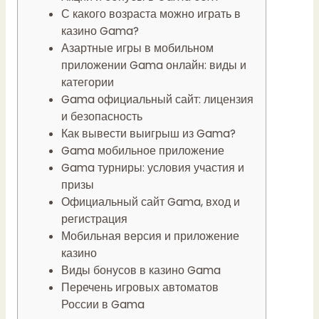
С какого возраста можно играть в
казино Gama?
Азартные игры в мобильном
приложении Gama онлайн: виды и
категории
Gama официальный сайт: лицензия
и безопасность
Как вывести выигрыш из Gama?
Gama мобильное приложение
Gama турниры: условия участия и
призы
Официальный сайт Gama, вход и
регистрация
Мобильная версия и приложение
казино
Виды бонусов в казино Gama
Перечень игровых автоматов
России в Gama