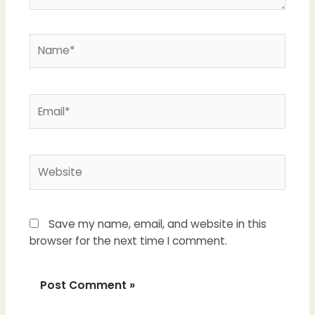
Name*
Email*
Website
Save my name, email, and website in this
browser for the next time I comment.