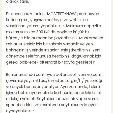
olanak tanır.
Ek bonusunuzu bulun, ‘MOSTBET-NOW’ promosyon
kodunu girin, yaşınızı kanıtlayın ve web sitesi
yasalarına yatırım yapabilirsiniz. Minimum depozito
miktarı yalnızca 300 INR’dir, böylece küçük bir
bütçeyle bile buradan başlayabilirsiniz. Muhtemelen
tek atletizminiz için bir tahmin yapabilir ve yeni
bahisçinin iş yerinde insanları eşleştirebilirsiniz. Yeni
dönemde telefonunuza hesabınızı doğrulamak için
gerekli olabilecek alternatif bir sayfa getirilebilir.
Bunlar arasında canlı oyun potansiyeli, yeni ve canlı
çevrimiçi yayın
https://mostbet.org.in/tr/
yeteneği
ve büyük bonuslar yer alıyor. Aynı zamanda, takım
içinde bahis oynamak da karlı çünkü buradaki fırsat
oldukça yüksek. Sayfaların benzer bir yapısı vardır,
spor etkinlikleri ve resmi web sayfalarınızda oyun
oynayabilirsiniz.