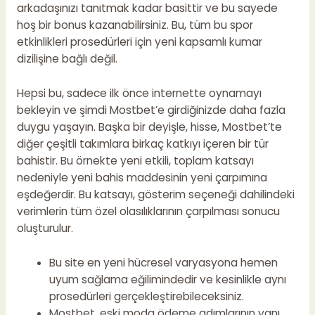
arkadaşınızı tanıtmak kadar basittir ve bu sayede
hoş bir bonus kazanabilirsiniz. Bu, tüm bu spor
etkinlikleri prosedürleri için yeni kapsamlı kumar
dizilişine bağlı değil.
Hepsi bu, sadece ilk önce internette oynamayı
bekleyin ve şimdi Mostbet’e girdiğinizde daha fazla
duygu yaşayın. Başka bir deyişle, hisse, Mostbet’te
diğer çeşitli takımlara birkaç katkıyı içeren bir tür
bahistir. Bu örnekte yeni etkili, toplam katsayı
nedeniyle yeni bahis maddesinin yeni çarpımına
eşdeğerdir. Bu katsayı, gösterim seçeneği dahilindeki
verimlerin tüm özel olasılıklarının çarpılması sonucu
oluşturulur.
Bu site en yeni hücresel varyasyona hemen
uyum sağlama eğilimindedir ve kesinlikle aynı
prosedürleri gerçekleştirebileceksiniz.
Mostbet, eski moda ödeme adımlarının yanı