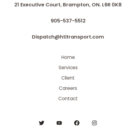
21 Executive Court, Brampton, ON. L6R 0K8
905-537-5512
Dispatch@htitransport.com
Home
Services
Client
Careers
Contact