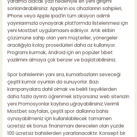
yardımcı olacak yazı nedeniyle en yeni girişimi
sonlandırabilirsiniz. Apple’ın ios cihazlarının sahipleri,
iPhone veya Apple ipad’in tüm aksiyon adımlı
yayınlarımızla oynayarak platformda listelenmesi için
yeni Mostbet uygulamasını ediniyor. Artık ekibin
çözümüne sahip olan yeni müşteriler, yönergeler
aracılığıyla kolay prosedürleri daha az kullanıyor.
Programı kurmak, Android için en popüler 1xbet
yazılımını almaya çok benzer ve başlatabilirsiniz.
Spor bahislerinin yanı sıra, kumarbazların seveceği
çeşitli kumar oyunları da sunuyorlar. Bazı
kampanyalara dahil olmak ve belirli teşviklerden
daha fazla ayrıntı öğrenmek istiyorsanız web sitenizin
yeni Promosyonlar kaybına uğrayabilirsiniz.Verimli
Mostbet sayfaları, çeşitli spor dallarına bahis
oynayabilmeniz için kullanılabilecek tamamen
ücretsiz ek bonus finansmanı dereceleri olan yüzde
100 ücretsiz bahislerden yararlanacaktır. Konsept bir