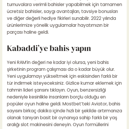
turnuvalara verimli bahisler yapabilmek için tamamen
ücretsiz bahisler, saygı avantajları, tavsiye bonusları
ve diğer değerli hediye fikirleri sunabilir. 2022 yılında
ürünlerimize yönelik uygulamalar hayatımızın bir
parçası haline geldi.
Kabaddi’ye bahis yapın
Yeni RAM’in değeri ne kadar iyi olursa, yeni bahis
şirketinin program çalışması da o kadar büyük olur.
Yeni uygulamayı yükseltmek için eskisinden farklı bir
tür indirmek isteyeceksiniz. Gizlice kumar eklemek için
tahmin lideri şansını tıklayın. Oyun, benzersizliği
nedeniyle kesinlikle insanların borçlu olduğu en
popüler oyun haline geldi. Mostbet’teki Aviator, bahis
sayısını birkaç dakika içinde hızlı bir şekilde artırmanıza
olanak tanıyan basit bir oynanışa sahip farklı bir yaş
aralığı slot makinesini deneyin. Oyun formüllerini