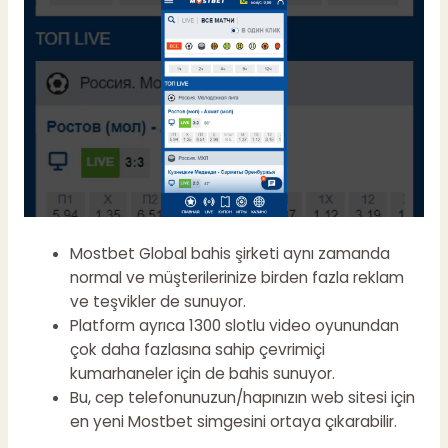
Mostbet Global bahis şirketi aynı zamanda
normal ve müşterilerinize birden fazla reklam
ve teşvikler de sunuyor.
Platform ayrıca 1300 slotlu video oyunundan
çok daha fazlasına sahip çevrimiçi
kumarhaneler için de bahis sunuyor.
Bu, cep telefonunuzun/hapınızın web sitesi için
en yeni Mostbet simgesini ortaya çıkarabilir.