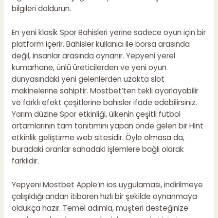
bilgileri doldurun.
En yeni klasik Spor Bahisleri yerine sadece oyun için bir
platform içerir. Bahisler kullanıcı ile borsa arasında
değil, insanlar arasında oynanır. Yepyeni yerel
kumarhane, ünlü üreticilerden ve yeni oyun
dünyasındaki yeni gelenlerden uzakta slot
makinelerine sahiptir. Mostbet’ten tekli ayarlayabilir
ve farklı efekt çeşitlerine bahisler ifade edebilirsiniz.
Yarım düzine Spor etkinliği, ülkenin çeşitli futbol
ortamlarının tam tanıtımını yapan önde gelen bir Hint
etkinlik geliştirme web sitesidir. Öyle olmasa da,
buradaki oranlar sahadaki işlemlere bağlı olarak
farklıdır.
Yepyeni Mostbet Apple’ın ios uygulaması, indirilmeye
çalışıldığı andan itibaren hızlı bir şekilde oynanmaya
oldukça hazır. Temel adımla, müşteri desteğinize