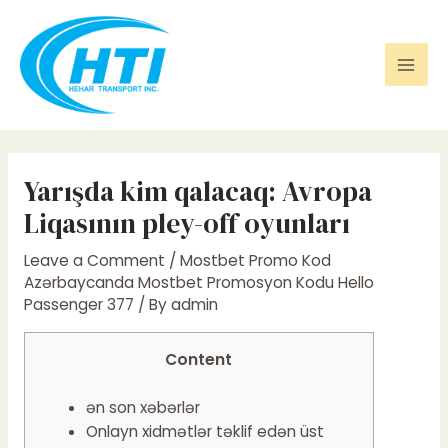
Skip
Post
Mai
to
navigation
Men
content
Yarışda kim qalacaq: Avropa
Liqasının pley-off oyunları
Leave a Comment
/
Mostbet Promo Kod
Azərbaycanda Mostbet Promosyon Kodu Hello
Passenger 377
/ By
admin
Content
ən son xəbərlər
Onlayn xidmətlər təklif edən üst