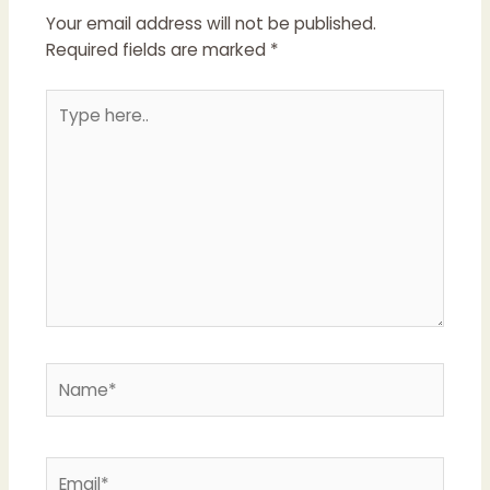
Your email address will not be published.
Required fields are marked
*
Type
here..
Name*
Email*