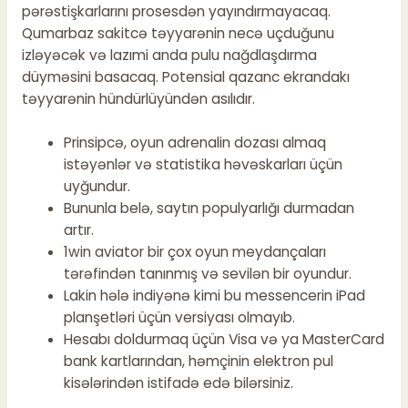
pərəstişkarlarını prosesdən yayındırmayacaq.
Qumarbaz sakitcə təyyarənin necə uçduğunu
izləyəcək və lazımi anda pulu nağdlaşdırma
düyməsini basacaq. Potensial qazanc ekrandakı
təyyarənin hündürlüyündən asılıdır.
Prinsipcə, oyun adrenalin dozası almaq
istəyənlər və statistika həvəskarları üçün
uyğundur.
Bununla belə, saytın populyarlığı durmadan
artır.
1win aviator bir çox oyun meydançaları
tərəfindən tanınmış və sevilən bir oyundur.
Lakin hələ indiyənə kimi bu messencerin iPad
planşetləri üçün versiyası olmayıb.
Hesabı doldurmaq üçün Visa və ya MasterCard
bank kartlarından, həmçinin elektron pul
kisələrindən istifadə edə bilərsiniz.