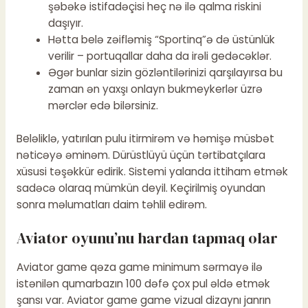
şəbəkə istifadəçisi heç nə ilə qalma riskini
daşıyır.
Hətta belə zəifləmiş “Sportinq”ə də üstünlük
verilir – portuqallar daha da irəli gedəcəklər.
Əgər bunlar sizin gözləntilərinizi qarşılayırsa bu
zaman ən yaxşı onlayn bukmeykerlər üzrə
mərclər edə bilərsiniz.
Beləliklə, yatırılan pulu itirmirəm və həmişə müsbət
nəticəyə əminəm. Dürüstlüyü üçün tərtibatçılara
xüsusi təşəkkür edirik. Sistemi yalanda ittiham etmək
sadəcə olaraq mümkün deyil. Keçirilmiş oyundan
sonra məlumatları daim təhlil edirəm.
Aviator oyunu’nu hardan tapmaq olar
Aviator game qəza game minimum sərmayə ilə
istənilən qumarbazın 100 dəfə çox pul əldə etmək
şansı var. Aviator game game vizual dizaynı janrın