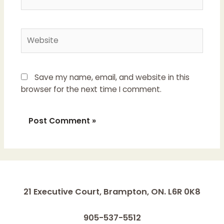
Website
Save my name, email, and website in this
browser for the next time I comment.
21 Executive Court, Brampton, ON. L6R 0K8
905-537-5512