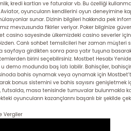
mlik, kredi kartları ve faturalar vb. Bu özelliği kullan
Aviator, oyuncuların kendilerini oyun deneyimine kap
imülasyonlar sunar. Dizinin bilgileri hakkında pek i
mız mevzusunda fikirler veriyor. Poker bilginize güve
t casino sayesinde ülkemizdeki casino severler içi
 bizden. Canlı sohbet temsilcileri her zaman müşter
a sayfaya girdikten sonra para yatır tuşuna basarak 
öntemlerden birini seçebilirsiniz. Mostbet Hesabı Yeni
 u demo modunda baş latı labilir. Bahisçiler, bahisçi
. Casinoda bahis oynamak veya oynamak için Mostbet’
i olarak bonus sistemini ve bahis sayısını genişletmek
 futsalda, masa tenisinde turnuvalar bulunmakla ka
eki oyuncuların kazançlarını başarılı bir şekilde çekeb