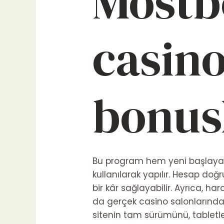
Mostb
casin
bonus
Bu program hem yeni başlayanl
kullanılarak yapılır. Hesap doğru
bir kâr sağlayabilir. Ayrıca, h
da gerçek casino salonlarından
sitenin tam sürümünü, tabletler