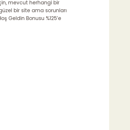
in, mevcut herhangi bir
üzel bir site ama sorunları
 Hoş Geldin Bonusu %125’e