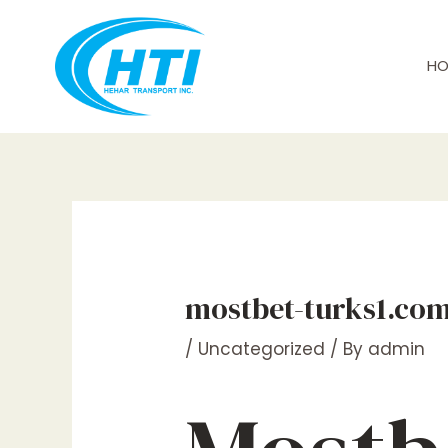
Skip
Post
to
navigation
content
HO
mostbet-turks1.com
/
Uncategorized
/ By
admin