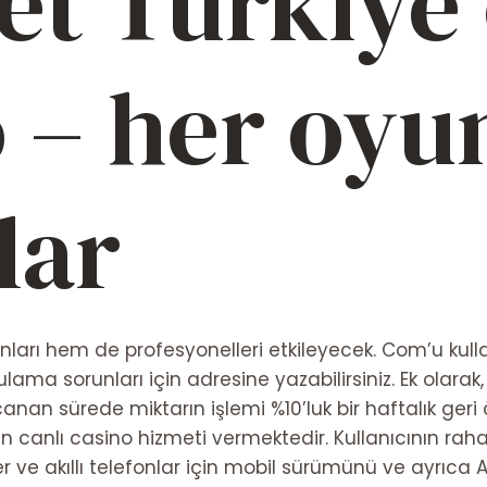
et Türkiye 
o – her oy
lar
arı hem de profesyonelleri etkileyecek. Com’u kulla
lama sorunları için adresine yazabilirsiniz. Ek olarak, 
arcanan sürede miktarın işlemi %10’luk bir haftalık g
 canlı casino hizmeti vermektedir. Kullanıcının rahat
 ve akıllı telefonlar için mobil sürümünü ve ayrıca 