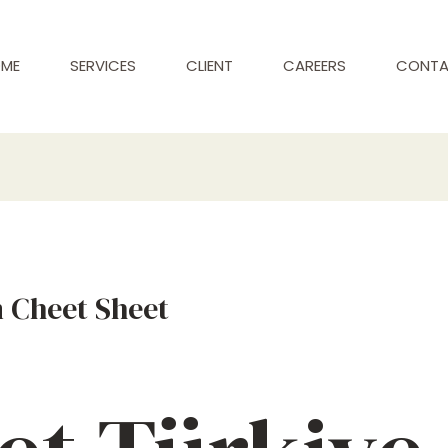
ME
SERVICES
CLIENT
CAREERS
CONT
 Cheet Sheet