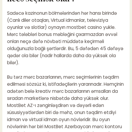
Sadəcə kazinonun bölmələrindən hər hansı birində
(Canlı diler otaqları, Virtual idmanlar, televiziya
oyunlar və slotlar) oynayın mostbet casino yukle.
Mərc tələbləri bonus məbləğini çıxarmazdan əvvəl
onları neçə dəfə növbəti müddətə keçirməli
olduğunuzla bağlı şərtlərdir. Bu, 5 dəfədən 45 dəfəyə
qədər ola bilər (nadir hallarda daha da yüksək ola
bilər).
Bu tərz mərc bazarlarının, mərc seçimlərinin təqdim
edilməsi sözsüz ki, istifadəçilərin yararınadır. Həmçinin
adətən belə kreativ mərc bazarlarının əmsalları da
sıradan marketlərə nisbətdə daha yüksək olur.
MostBet AZ-ı zənginləşdirən və dəyərli edən
xüsusiyyətlərdən biri də məhz, onun təqdim etdiyi
idman və virtual idman oyun növləridir. Bu oyun
növlərinin hər biri MostBet Azerbaycan mərc kontoru