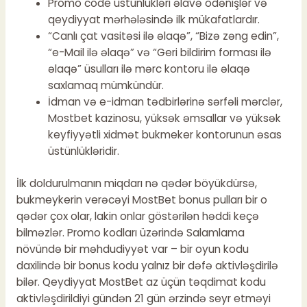
Promo code üstünlükləri əlavə ödənişlər və
qeydiyyat mərhələsində ilk mükafatlardır.
“Canlı çat vasitəsi ilə əlaqə”, “Bizə zəng edin”,
“e-Mail ilə əlaqə” və “Geri bildirim forması ilə
əlaqə” üsulları ilə mərc kontoru ilə əlaqə
saxlamaq mümkündür.
İdman və e-idman tədbirlərinə sərfəli mərclər,
Mostbet kazinosu, yüksək əmsallar və yüksək
keyfiyyətli xidmət bukmeker kontorunun əsas
üstünlükləridir.
İlk doldurulmanın miqdarı nə qədər böyükdürsə,
bukmeykerin verəcəyi MostBet bonus pulları bir o
qədər çox olar, lakin onlar göstərilən həddi keçə
bilməzlər. Promo kodları üzərində Salamlama
növündə bir məhdudiyyət var – bir oyun kodu
daxilində bir bonus kodu yalnız bir dəfə aktivləşdirilə
bilər. Qeydiyyat MostBet az üçün təqdimat kodu
aktivləşdirildiyi gündən 21 gün ərzində seyr etməyi