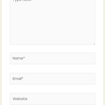
here..
Name*
Email*
Website