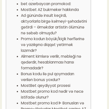
bet azerbaycan promokod:
Mostbet AZ bukmeker hakkında
Ad günündə insult keçirdi,
aktyorlarla birgə kəlmeyi-şəhadətini
gətirdi – Əməkdar artistin ölümünə
nə səbəb olmuşdu?
Promo kodun böyük/kiçik hərflərinə
və yazılışına diqqət yetirmək
lazımdır?
Aliment kimlərə verilir, məbləği nə
qədərdir, hesablanması hansı
formadadır?
Bonus kodu ilə pul qoymadan
verilən bonus yoxdur?
MostBet qeydiyyat prosesi
Mostbet promo kod nədir və nəcə
istifadə olunur?
Mostbet promo kod ᐈ Bonusları və
Promo-Aksiyalar Mostbet casino AZ