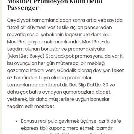
Mostbet Promosyon Kodu Hello
Passenger
Qeydiyyat tamamlandıqdan sonra artıq vebsaytda
“Daxil ol” düyməsi vasitəsilə açılan pəncərədən
müvafiq sosial şəbəkənin loqosunu klikləməklə
MostBet giriş etmək mümkündür. MostBet-də
təqdim olunan bonuslar və promo-aksiyalar
(MostBet бонус) StarJackpot promosyonu da var ki,
bu oyunçuları hər gün mütərəqqi bir məbləğ
qazanma imkanı verir. Gündəlik olaraq dəyişən 1XBet
az tərəfindən təyin olunan problemləri
tamamlamaqdan ibarətdir. Bet Slip Battle, 30 və
daha çox bahis oynayan qumarbazlara diqqət
yetirərək, bir daha müştərilərə uyğun bonuslar
təqdim edir mostbet.
Bonusu real pula çevirmək üçünsə, azı 5 dəfə
ekpress tipli kupona mərc etmək lazımdır.