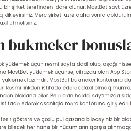
i bu bir şirkət tərəfindən idarə olunur. MostBet sayt
 klikləyirsiniz. Mərc şirkəti üzrə daha sonra dolduru
xil etməlisiniz.
n bukmeker bonusla
pk yükləmək üçün rəsmi sayta daxil olub, aşağı hiss
arına MostBet yuklemək üçünsə, cihazda olan App Sto
 yükləmək lazımdır. MostBet bukmeker kontoruna dax
. Rəsmi linkdən istifadə edərək daxil olmaq mümkü
findən bloklana bilər. Belə olan halda, saytımızda siz
 istifadə edərək asanlıqla mərc kontoruna giriş edə b
əsir göstərə və çoxlu pul qazana biləcəyiniz bir alqo
ə biləcək hər hansı bir hücumların qarşısı alınmaqd