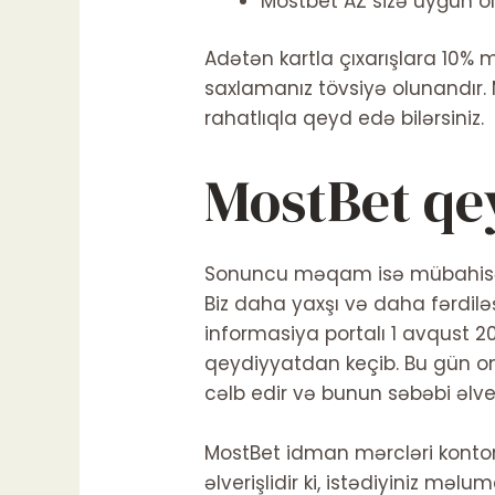
Mostbet AZ sizə uyğun olan
Adətən kartla çıxarışlara 10% 
saxlamanız tövsiyə olunandır.
rahatlıqla qeyd edə bilərsiniz.
MostBet qe
Sonuncu məqam isə mübahisəli
Biz daha yaxşı və daha fərdiləş
informasiya portalı 1 avqust 2
qeydiyyatdan keçib. Bu gün on 
cəlb edir və bunun səbəbi əlver
MostBet idman mərcləri kontoru
əlverişlidir ki, istədiyiniz mə