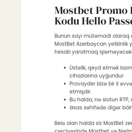
Mostbet Promo 
Kodu Hello Pas
Bunun sayı mütəmadi olaraq art
MostBet Azerbaycan yetkinlik 
hesab yaratmaq işləməyəcəkd
Üstəlik, qeyd etmək laz
cihazlarına uyğundur.
Provayder bizə bir il əv
etmişdir.
Bu halda, nə slotun RTP,
Əsas səhifədə digər bölm
Belə olan halda siz MostBet zer
çərçivəsində Mostbet və Nərim