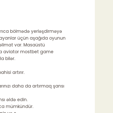
 ayrıca bölmədə yerləşdirməyə
aşlayanlar üçün aşağıda oyunun
təlimat var. Masaüstü
nda aviator mostbet game
 bilər.
isi artırır.
arınızı daha da artırmaq şansı
sı əldə edin.
uqca mümkündür.