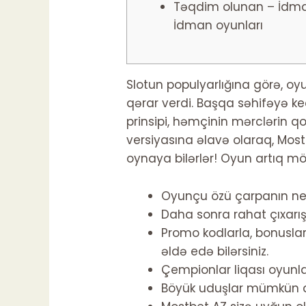
Təqdim olunan – İdm
İdman oyunları
Slotun populyarlığına görə, oy
qərar verdi. Başqa səhifəyə k
prinsipi, həmçinin mərclərin q
versiyasına əlavə olaraq, Mos
oynaya bilərlər! Oyun artıq m
Oyunçu özü çarpanın necə
Daha sonra rahat çıxarış
Promo kodlarla, bonuslar
əldə edə bilərsiniz.
Çempionlar liqası oyunl
Böyük uduşlar mümkün d