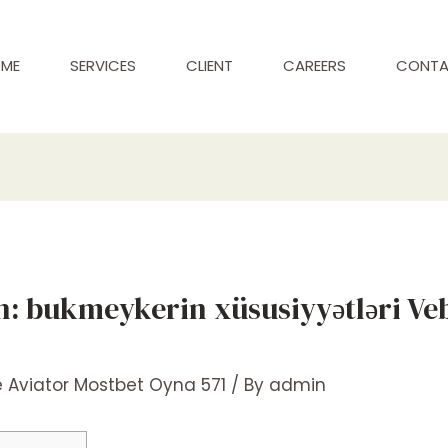
ME
SERVICES
CLIENT
CAREERS
CONT
: bukmeykerin xüsusiyyətləri Veb 
e Aviator Mostbet Oyna 571
/ By
admin