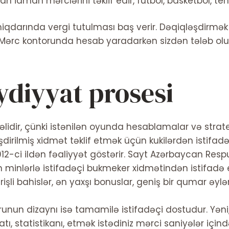
 idman mərclərini təklif edir, futbol, ​​basketbol, ​​ten
miqdarında vergi tutulması baş verir. Dəqiqləşdirmə
 Mərc kontorunda hesab yaradarkən sizdən tələb ol
ydiyyat prosesi
dir, çünki istənilən oyunda hesablamalar və strate
dirilmiş xidmət təklif etmək üçün kukilərdən istifadə 
012-ci ildən fəaliyyət göstərir. Sayt Azərbaycan Res
minlərlə istifadəçi bukmeker xidmətindən istifadə edi
işli bahislər, ən yaxşı bonuslar, geniş bir qumar əylə
nun dizaynı isə tamamilə istifadəçi dostudur. Yəni,
lumatı, statistikanı, etmək istədiniz mərci saniyələr 