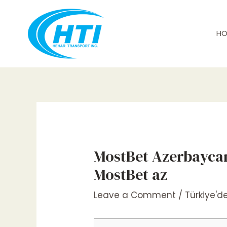
Skip
Post
to
navigation
content
HO
MostBet Azerbaycan
MostBet az
Leave a Comment
/
Türkiye'd