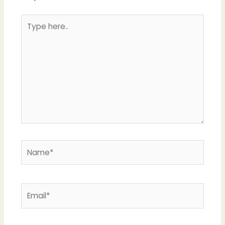
Type
here..
Name*
Email*