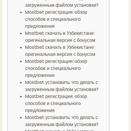
загруженным файлом установки?
Mostbet регистрация: обзор
способов и специального
предложения
Mostbet скачать в Узбекистане:
оригинальная версия с бонусом
Mostbet скачать в Узбекистане:
оригинальная версия с бонусом
Mostbet регистрация: обзор
способов и специального
предложения
Mostbet установить: что делать с
загруженным файлом установки?
Mostbet регистрация: обзор
способов и специального
предложения
Mostbet установить: что делать с
загруженным файлом установки?