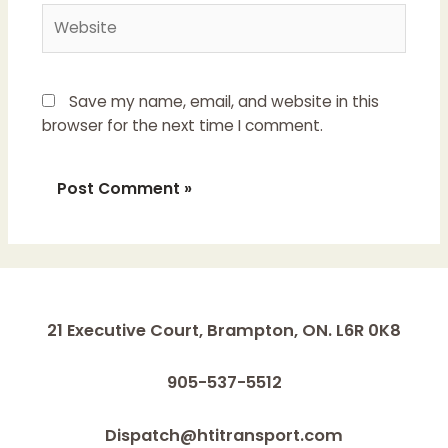
Website
Save my name, email, and website in this
browser for the next time I comment.
21 Executive Court, Brampton, ON. L6R 0K8
905-537-5512
Dispatch@htitransport.com