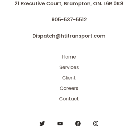
21 Executive Court, Brampton, ON. L6R 0K8
905-537-5512
Dispatch@htitransport.com
Home
Services
Client
Careers
Contact