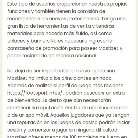
Este tipo de usuarios proporcionan nuestras propias
funciones y también tienen la comisión de
recomendar a los nuevos profesionales. Tengo una
gran lista de herramientas de venta y tendrás
materiales para hacerlo más fluido, así como
enlaces y banners.No es necesario ingresar la
contraseña de promoción para poseer Mostbet y
poder reclamarlo de manera adicional.
No deja de ser importante: la nueva aplicación
Mostbet no limita a los principiantes en nada.
Además de realizar el perfil de juego más reciente
https://footsport.in/es/
, podrán descubrir un extra
de bienvenida. Es cierto que aún necesitarán
identificar su reputación dentro de una sucursal real
o de un spa móvil. Aquellos jugadores que ya tengan
una reputación en los juegos de casino podrán iniciar
sesión y comenzar a jugar sin ninguna dificultad.
MostBet ofrece menos de 100 modelos de juego en