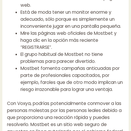
web.
Está de moda tener un monitor enorme y
adecuado, sólo porque es simplemente un
inconveniente jugar en una pantalla pequeña.
Mire las páginas web oficiales de Mostbet y
haga clic en la opción más reciente
“REGISTRARSE”.
El grupo habitual de Mostbet no tiene
problemas para parecer divertido.
Mostbet fomenta campañas anticuadas por
parte de profesionales capacitados, por
ejemplo, faroles que de otro modo implican un
riesgo irrazonable para lograr una ventaja.
Con Voxya, podrías potencialmente conmover a las
personas molestas por las personas leales debido a
que proporciona una reacción rápida y puedes
resolverlo. Mostbet es un sitio web seguro de