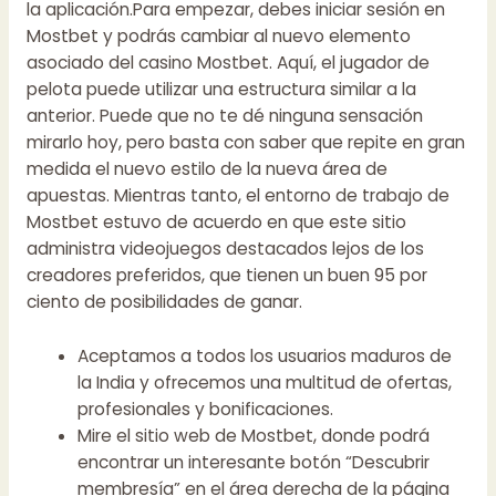
la aplicación.Para empezar, debes iniciar sesión en
Mostbet y podrás cambiar al nuevo elemento
asociado del casino Mostbet. Aquí, el jugador de
pelota puede utilizar una estructura similar a la
anterior. Puede que no te dé ninguna sensación
mirarlo hoy, pero basta con saber que repite en gran
medida el nuevo estilo de la nueva área de
apuestas. Mientras tanto, el entorno de trabajo de
Mostbet estuvo de acuerdo en que este sitio
administra videojuegos destacados lejos de los
creadores preferidos, que tienen un buen 95 por
ciento de posibilidades de ganar.
Aceptamos a todos los usuarios maduros de
la India y ofrecemos una multitud de ofertas,
profesionales y bonificaciones.
Mire el sitio web de Mostbet, donde podrá
encontrar un interesante botón “Descubrir
membresía” en el área derecha de la página