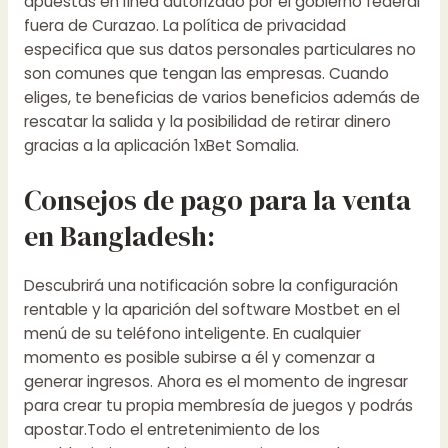
apuestas en línea autorizado por el gobierno federal
fuera de Curazao. La política de privacidad
especifica que sus datos personales particulares no
son comunes que tengan las empresas. Cuando
eliges, te beneficias de varios beneficios además de
rescatar la salida y la posibilidad de retirar dinero
gracias a la aplicación 1xBet Somalia.
Consejos de pago para la venta
en Bangladesh:
Descubrirá una notificación sobre la configuración
rentable y la aparición del software Mostbet en el
menú de su teléfono inteligente. En cualquier
momento es posible subirse a él y comenzar a
generar ingresos. Ahora es el momento de ingresar
para crear tu propia membresía de juegos y podrás
apostar.Todo el entretenimiento de los