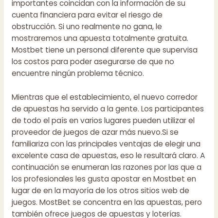
importantes coincidan con la información de su
cuenta financiera para evitar el riesgo de
obstrucción. Si uno realmente no gana, le
mostraremos una apuesta totalmente gratuita.
Mostbet tiene un personal diferente que supervisa
los costos para poder asegurarse de que no
encuentre ningún problema técnico.
Mientras que el establecimiento, el nuevo corredor
de apuestas ha servido a la gente. Los participantes
de todo el país en varios lugares pueden utilizar el
proveedor de juegos de azar más nuevo.Si se
familiariza con las principales ventajas de elegir una
excelente casa de apuestas, eso le resultará claro. A
continuación se enumeran las razones por las que a
los profesionales les gusta apostar en Mostbet en
lugar de en la mayoría de los otros sitios web de
juegos. MostBet se concentra en las apuestas, pero
también ofrece juegos de apuestas y loterías.