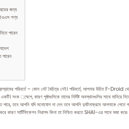
়েডের জন্য
ইওএস পণ্য
নিতে পারেন
লাদেশ
তে পারেন
রোগ্রামের পরিবর্তে – কোন নেট বৈচিত্র নেই। পরিবর্তে, আপনার উচিত F-Droid থে
যে একটি। সংক
্ষেপে, কারণ পৃষ্ঠাগুলিকে তাদের নির্দিষ্ট অবস্থানগুলির সাথে মানিয়ে
তে পারে, তবে আপনি যদি মনোযোগ না দেন তবে আপনি দুর্ঘটনাক্রমে আপনাকে পেতে 
ত করে কারণ সার্টিফিকেশন নিরাপদ কিনা তা নিশ্চিত করতে SHA1-এর সাথে মজা করে৷ সর্