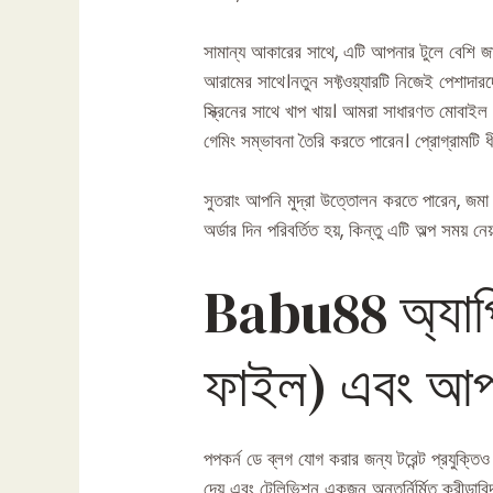
সামান্য আকারের সাথে, এটি আপনার টুলে বেশি জা
আরামের সাথে।নতুন সফ্টওয়্যারটি নিজেই পেশাদারদ
স্ক্রিনের সাথে খাপ খায়। আমরা সাধারণত মোবাইল
গেমিং সম্ভাবনা তৈরি করতে পারেন। প্রোগ্রামটি ধ
সুতরাং আপনি মুদ্রা উত্তোলন করতে পারেন, জমা 
অর্ডার দিন পরিবর্তিত হয়, কিন্তু এটি অল্প সময় নেয
Babu88 অ্যাপ্ল
ফাইল) এবং আপ
পপকর্ন ডে ​​ব্লগ যোগ করার জন্য টরেন্ট প্রযুক্ত
দেয় এবং টেলিভিশন একজন অন্তর্নির্মিত ক্রীড়াব