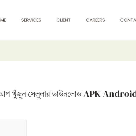
ME
SERVICES
CLIENT
CAREERS
CONT
র আপ খুঁজুন সেলুলার ডাউনলোড APK Android