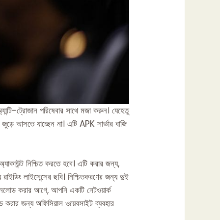
ান্টি-ট্রোজান পরিষেবার সাথে মজা করুন। যেহেতু
ন জুড়ে আসতে যাচ্ছেন না। এটি APK সার্ভার বাজি
্যাকাউন্ট নিশ্চিত করতে হবে। এটি করার জন্য,
রাইডিং লাইসেন্সের ছবি। নিশ্চিতকরণের জন্য দুই
 ডাউনলোড করার আগে, আপনি একটি নেটওয়ার্ক
 করার জন্য অফিসিয়াল ওয়েবসাইট ব্যবহার