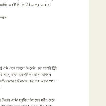
লির একটি বিশাল নির্বাচন প্রদান করে।
 করুন৷
রেন। এটি একে অপরের ইংরেজি এবং আপনি হিন্দি
। একই সাথে, তাজা অ্যাপটি আপনাকে আপনার
অ্যাপ্লিকেশন ডাউনলোড করা শুরু করতে পারে –
।
রে সেটিং সুরক্ষিত ডিসপ্লে স্ক্রীন থেকে