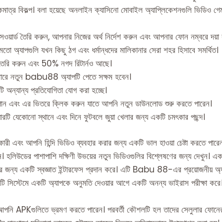
ত্র বিকল্প। বলা হয়েছে অনলাইন ক্যাসিনো মোবাইল অ্যাপ্লিকেশনগুলি ভিডিও গেমগু
পাসওয়ার্ড তৈরি করুন, আপনার নিজের অর্থ নির্দেশ করুন এবং আপনার ফোন নম্বরে দয়া
মতো অ্যাপগুলি যখন কিছু ঠগ এবং ধর্মান্ধদের মালিকানার সেরা শহর হিসাবে সমর্থিত।
 তৈরি করুন এবং 50% নগদ রিটার্নও আছে।
ারে নতুন babu88 অ্যাপটি পেতে সক্ষম হবেন।
িটি অন্যান্য প্রতিযোগিতা যোগ করা হচ্ছে।
এবং এর ভিতরে ক্লিক করুন যাতে আপনি নতুন ডাউনলোড শুরু করতে পারেন।
ি যেকোনো স্থানে এবং দিনে ফুটবলে জুয়া খেলার জন্য একটি চমৎকার পছন্দ।
িকারী এবং আপনি হিন্দি ভিডিও ব্যবহার করার জন্য একটি ভাল হাওয়া চেষ্টা করতে পা
েছেন। হলিউডের পাশাপাশি দক্ষিণী উভয়ের নতুন ভিডিওগুলির বিশ্লেষণের জন্য দেখুন
করার জন্য একটি স্বজ্ঞাত ইন্টারফেস প্রদান করে। এটি Babu 88-এর প্রয়োজনীয় 
িস্টেমে একটি অ্যাপকে অনুমতি দেওয়ার আগে একটি অনন্য ভাইরাস পরীক্ষা করে
পনি APKগুলিতে ভ্রমণ করতে পারেন। পরবর্তী কৌশলটি হল তাদের সেলুলার ফোনের ভিত