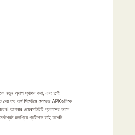
কে নতুন অ্যাপ স্থাপন করা, এবং তাই
 নিতে দেয় যার অর্থ সিস্টেমে মোডেড APKগুলিকে
পারেন। আপনার ওয়েবসাইটটি প্রকাশের আগে
বশ্রেষ্ঠ জনপ্রিয় প্রতিপক্ষ তাই আপনি