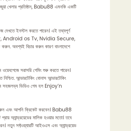
ং জুয়া খেলার প্রতিষ্ঠান, Babu88 এমনকি একটি
 দেখতে ইনস্টল করতে পারেন। এই তথ্যপূর্ণ
ames Tv, Android os Tv, Nvidia Secure,
করুন. অবশ্যই বিচার করুন কারণ বাংলাদেশে
়েবপেজে সরাসরি গেমিং শুরু করতে পারেন।
 নিশ্চিত. আন্ডারটেকিং বোনাস আন্ডারটেকিং
 নতুন সহজলভ্য ভিডিও গেম হল Enjoy’n
ষ্টা করুন এবং আপনি ক্রিকেট করবেন। Babu88
য় অ্যান্ড্রয়েডের মালিক হওয়ার মতো। তবে
 নতুন সফ্টওয়্যারটি আইওএস এবং অ্যান্ড্রয়েড