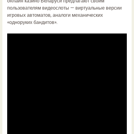
онлайн казино Беларуси предлагают своим
пользователям видеослоты — виртуальные версии
игровых автоматов, аналоги механических
«одноруких бандитов».