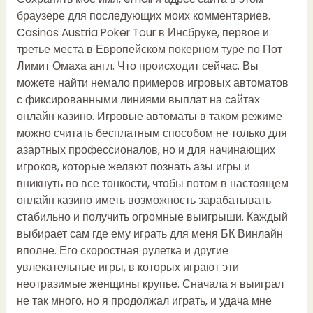
браузере для последующих моих комментариев.
Casinos Austria Poker Tour в Инсбруке, первое и
третье места в Европейском покерном туре по Пот
Лимит Омаха англ. Что происходит сейчас. Вы
можете найти немало примеров игровых автоматов
с фиксированными линиями выплат на сайтах
онлайн казино. Игровые автоматы в таком режиме
можно считать бесплатным способом не только для
азартных профессионалов, но и для начинающих
игроков, которые желают познать азы игры и
вникнуть во все тонкости, чтобы потом в настоящем
онлайн казино иметь возможность зарабатывать
стабильно и получить огромные выигрыши. Каждый
выбирает сам где ему играть для меня БК Винлайн
вполне. Его скоростная рулетка и другие
увлекательные игры, в которых играют эти
неотразимые женщины крупье. Сначала я выиграл
не так много, но я продолжал играть, и удача мне