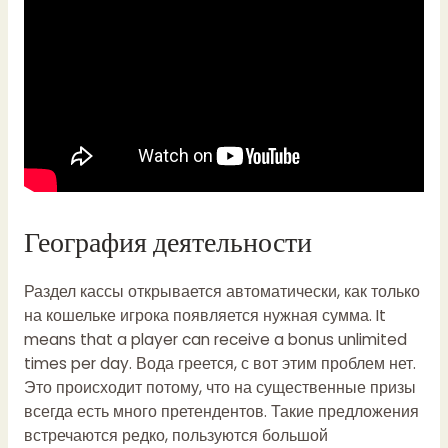
География деятельности
Раздел кассы открывается автоматически, как только
на кошельке игрока появляется нужная сумма. It
means that a player can receive a bonus unlimited
times per day. Вода греется, с
вот
этим проблем нет.
Это происходит потому, что на существенные призы
всегда есть много претендентов. Такие предложения
встречаются редко, пользуются большой