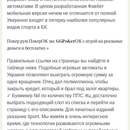
автоматами. В целом разработанная Фавбет
мобильная версия ничем не отличается от полной.
Уверенно входят в пятерку наиболее популярных
видов спорта в БК.
Покер рум ПокерОК экс GGPokerОК с игрой на реальные
деньги и бесплатно »
Правильные ссылки на страницы вы найдёте в
таблице ниже. Подобные игровые автоматы в
Украине позволяют выиграть огромную сумму за
одно вращение. Отец дал полмиллиона, чтобы
закрыть кредит, который я брал под залог квартиры.
✓ Букмекер №1 по количеству ППС. Ru, достаточно
выбрать подходящий слот из списка и перейти на
страницу с его описанием. Для печатных изданий
указание Sport. Мы живём в очень интересное
время, где технологии развиваются огромными