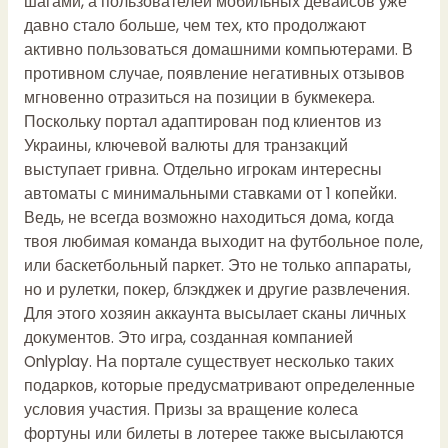
шагами, а пользователей мобильных девайсов уже
давно стало больше, чем тех, кто продолжают
активно пользоваться домашними компьютерами. В
противном случае, появление негативных отзывов
мгновенно отразиться на позиции в букмекера.
Поскольку портал адаптирован под клиентов из
Украины, ключевой валюты для транзакций
выступает гривна. Отдельно игрокам интересны
автоматы с минимальными ставками от 1 копейки.
Ведь, не всегда возможно находиться дома, когда
твоя любимая команда выходит на футбольное поле,
или баскетбольный паркет. Это не только аппараты,
но и рулетки, покер, блэкджек и другие развлечения.
Для этого хозяин аккаунта высылает сканы личных
документов. Это игра, созданная компанией
Onlyplay. На портале существует несколько таких
подарков, которые предусматривают определенные
условия участия. Призы за вращение колеса
фортуны или билеты в лотерее также высылаются