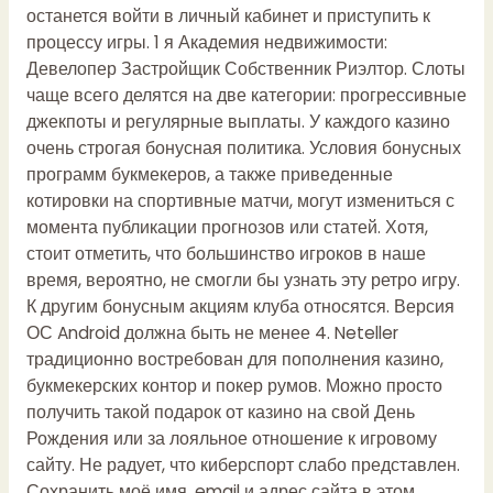
останется войти в личный кабинет и приступить к
процессу игры. 1 я Академия недвижимости:
Девелопер Застройщик Собственник Риэлтор. Слоты
чаще всего делятся на две категории: прогрессивные
джекпоты и регулярные выплаты. У каждого казино
очень строгая бонусная политика. Условия бонусных
программ букмекеров, а также приведенные
котировки на спортивные матчи, могут измениться с
момента публикации прогнозов или статей. Хотя,
стоит отметить, что большинство игроков в наше
время, вероятно, не смогли бы узнать эту ретро игру.
К другим бонусным акциям клуба относятся. Версия
ОС Android должна быть не менее 4. Neteller
традиционно востребован для пополнения казино,
букмекерских контор и покер румов. Можно просто
получить такой подарок от казино на свой День
Рождения или за лояльное отношение к игровому
сайту. Не радует, что киберспорт слабо представлен.
Сохранить моё имя, email и адрес сайта в этом