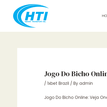
Skip
Post
to
navigation
content
HO
Jogo Do Bicho Onli
/
1xbet Brazil
/ By
admin
Jogo Do Bicho Online: Veja O