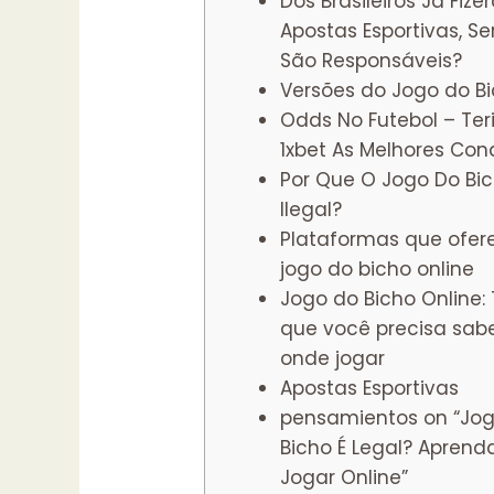
Dos Brasileiros Já Fiz
Apostas Esportivas, S
São Responsáveis?
Versões do Jogo do B
Odds No Futebol – Ter
1xbet As Melhores Con
Por Que O Jogo Do Bic
Ilegal?
Plataformas que ofe
jogo do bicho online
Jogo do Bicho Online:
que você precisa sab
onde jogar
Apostas Esportivas
pensamientos on “Jo
Bicho É Legal? Aprend
Jogar Online”