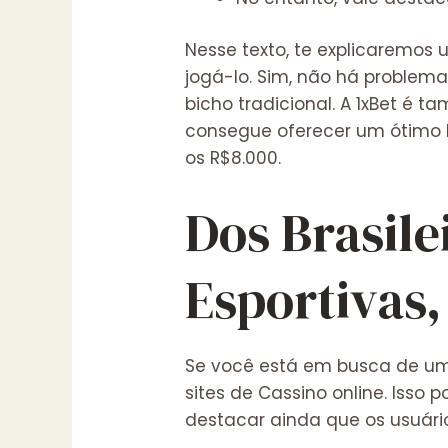
Nesse texto, te explicaremos
jogá-lo. Sim, não há problem
bicho tradicional. A 1xBet é
consegue oferecer um ótimo 
os R$8.000.
Dos Brasile
Esportivas
Se você está em busca de um 
sites de Cassino online. Isso 
destacar ainda que os usuári