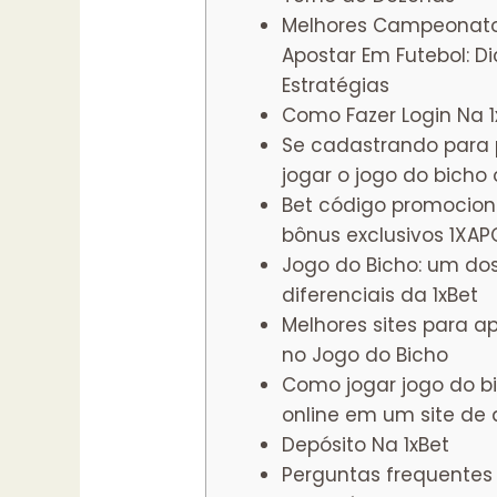
Melhores Campeonato
Apostar Em Futebol: Di
Estratégias
Como Fazer Login Na 1
Se cadastrando para
jogar o jogo do bicho 
Bet código promocion
bônus exclusivos 1XA
Jogo do Bicho: um do
diferenciais da 1xBet
Melhores sites para a
no Jogo do Bicho
Como jogar jogo do b
online em um site de
Depósito Na 1xBet
Perguntas frequentes