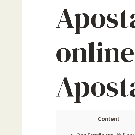
Apost
onlin
Apost
Content