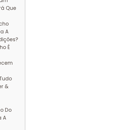
eram
erá Que
icho
ia A
dições?
ho É
recem
 Tudo
er &
go Do
a A