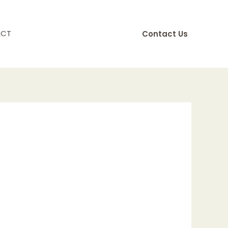
ACT
Contact Us