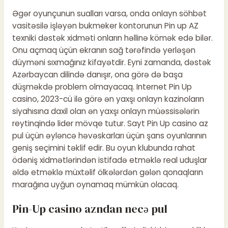
Əgər oyunçunun sualları varsa, onda onlayn söhbət
vasitəsilə işləyən bukmeker kontorunun Pin up AZ
texniki dəstək xidməti onların həllinə kömək edə bilər.
Onu açmaq üçün ekranın sağ tərəfində yerləşən
düyməni sıxmağınız kifayətdir. Eyni zamanda, dəstək
Azərbaycan dilində danışır, ona görə də başa
düşməkdə problem olmayacaq. Internet Pin Up
casino, 2023-cü ilə görə ən yaxşı onlayn kazinoların
siyahısına daxil olan ən yaxşı onlayn müəssisələrin
reytinqində lider mövqe tutur. Sayt Pin Up casino az
pul üçün əyləncə həvəskarları üçün şans oyunlarının
geniş seçimini təklif edir. Bu oyun klubunda rahat
ödəniş xidmətlərindən istifadə etməklə real uduşlar
əldə etməklə müxtəlif ölkələrdən gələn qonaqların
marağına uyğun oynamaq mümkün olacaq.
Pin-Up casino azndan necə pul