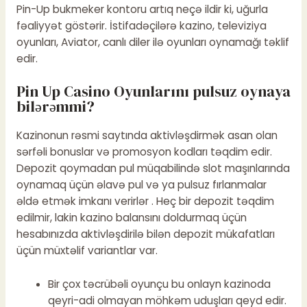
Pin-Up bukmeker kontoru artıq neçə ildir ki, uğurla
fəaliyyət göstərir. İstifadəçilərə kazino, televiziya
oyunları, Aviator, canlı diler ilə oyunları oynamağı təklif
edir.
Pin Up Casino Oyunlarını pulsuz oynaya
bilərəmmi?
Kazinonun rəsmi saytında aktivləşdirmək asan olan
sərfəli bonuslar və promosyon kodları təqdim edir.
Depozit qoymadan pul müqabilində slot maşınlarında
oynamaq üçün əlavə pul və ya pulsuz fırlanmalar
əldə etmək imkanı verirlər . Heç bir depozit təqdim
edilmir, lakin kazino balansını doldurmaq üçün
hesabınızda aktivləşdirilə bilən depozit mükafatları
üçün müxtəlif variantlar var.
Bir çox təcrübəli oyunçu bu onlayn kazinoda
qeyri-adi olmayan möhkəm uduşları qeyd edir.