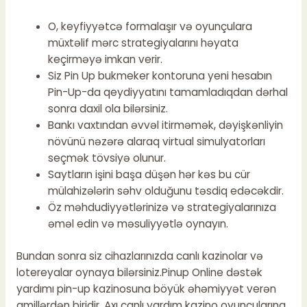
O, keyfiyyətcə formalaşır və oyunçulara
müxtəlif mərc strategiyalarını həyata
keçirməyə imkan verir.
Siz Pin Up bukmeker kontoruna yeni hesabın
Pin-Up-da qeydiyyatını tamamladıqdan dərhal
sonra daxil ola bilərsiniz.
Bankı vaxtından əvvəl itirməmək, dəyişkənliyin
növünü nəzərə alaraq virtual simulyatorları
seçmək tövsiyə olunur.
Saytların işini başa düşən hər kəs bu cür
mülahizələrin səhv olduğunu təsdiq edəcəkdir.
Öz məhdudiyyətlərinizə və strategiyalarınıza
əməl edin və məsuliyyətlə oynayın.
Bundan sonra siz cihazlarınızda canlı kazinolar və
lotereyalar oynaya bilərsiniz.Pinup Online dəstək
yardımı pin-up kazinosuna böyük əhəmiyyət verən
amillərdən biridir. Axı canlı yardım kazino oyunçularına