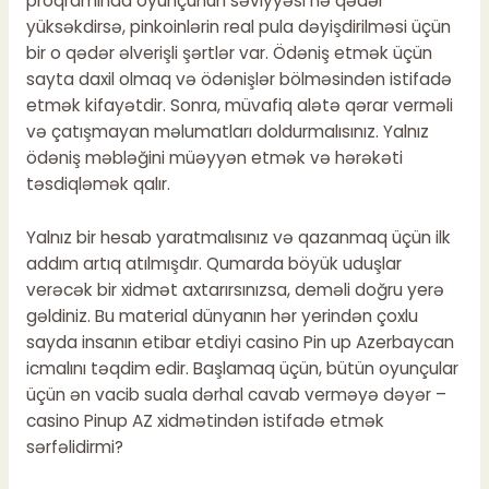
proqramında oyunçunun səviyyəsi nə qədər
yüksəkdirsə, pinkoinlərin real pula dəyişdirilməsi üçün
bir o qədər əlverişli şərtlər var. Ödəniş etmək üçün
sayta daxil olmaq və ödənişlər bölməsindən istifadə
etmək kifayətdir. Sonra, müvafiq alətə qərar verməli
və çatışmayan məlumatları doldurmalısınız. Yalnız
ödəniş məbləğini müəyyən etmək və hərəkəti
təsdiqləmək qalır.
Yalnız bir hesab yaratmalısınız və qazanmaq üçün ilk
addım artıq atılmışdır. Qumarda böyük uduşlar
verəcək bir xidmət axtarırsınızsa, deməli doğru yerə
gəldiniz. Bu material dünyanın hər yerindən çoxlu
sayda insanın etibar etdiyi casino Pin up Azerbaycan
icmalını təqdim edir. Başlamaq üçün, bütün oyunçular
üçün ən vacib suala dərhal cavab verməyə dəyər –
casino Pinup AZ xidmətindən istifadə etmək
sərfəlidirmi?