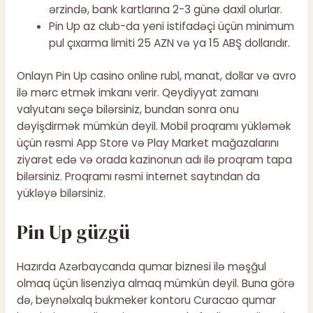
ərzində, bank kartlarına 2-3 günə daxil olurlar.
Pin Up az club-da yeni istifadəçi üçün minimum
pul çıxarma limiti 25 AZN və ya 15 ABŞ dollarıdır.
Onlayn Pin Up casino online rubl, manat, dollar və avro
ilə mərc etmək imkanı verir. Qeydiyyat zamanı
valyutanı seçə bilərsiniz, bundan sonra onu
dəyişdirmək mümkün deyil. Mobil proqramı yükləmək
üçün rəsmi App Store və Play Market mağazalarını
ziyarət edə və orada kazinonun adı ilə proqram tapa
bilərsiniz. Proqramı rəsmi internet saytından da
yükləyə bilərsiniz.
Pin Up güzgü
Hazırda Azərbaycanda qumar biznesi ilə məşğul
olmaq üçün lisenziya almaq mümkün deyil. Buna görə
də, beynəlxalq bukmeker kontoru Curacao qumar