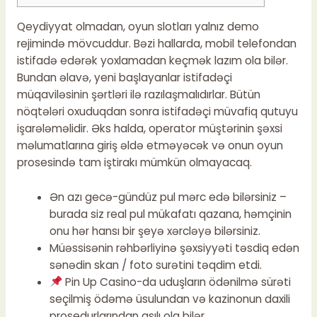
Qeydiyyat olmadan, oyun slotları yalnız demo
rejimində mövcuddur. Bəzi hallarda, mobil telefondan
istifadə edərək yoxlamadan keçmək lazım ola bilər.
Bundan əlavə, yeni başlayanlar istifadəçi
müqaviləsinin şərtləri ilə razılaşmalıdırlar. Bütün
nöqtələri oxuduqdan sonra istifadəçi müvafiq qutuyu
işarələməlidir. Əks halda, operator müştərinin şəxsi
məlumatlarına giriş əldə etməyəcək və onun oyun
prosesində tam iştirakı mümkün olmayacaq.
Ən azı gecə-gündüz pul mərc edə bilərsiniz –
burada siz real pul mükafatı qazana, həmçinin
onu hər hansı bir şeyə xərcləyə bilərsiniz.
Müəssisənin rəhbərliyinə şəxsiyyəti təsdiq edən
sənədin skan / foto surətini təqdim etdi.
Pin Up Casino-da uduşların ödənilmə sürəti
seçilmiş ödəmə üsulundan və kazinonun daxili
prosedurlarından asılı ola bilər.