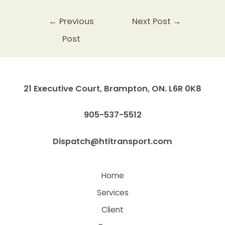
←
Previous
Next Post
→
Post
21 Executive Court, Brampton, ON. L6R 0K8
905-537-5512
Dispatch@htitransport.com
Home
Services
Client