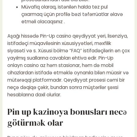
Müvafiq olaraq, istənilən halda tez pul
çıxarmaq üçün profilə bəzi təfərrüatlar əlavə
etməli olacaqsınız .
Aşağı hissədə Pin-Up casino qeydiyyat yeri, lisenziya,
istifadəçi müqaviləsinin xüsusiyyətləri, məxfilik
siyasəti və s. Xüsusi bölmə “FAQ” istifadəçilərin ən çox
yayılmış suallarına cavabları ehtiva edir. Pin-Up
onlayn casino az həm stasionar, həm də mobil
cihazlardan istifadə etməklə oynanıla bilən müasir və
mütərəqqi platformadır. Qeydiyyat prosesi cəmi bir
neçə dəqiqə çəkir, bundan sonra müştərilər şəxsi
hesablarına daxil olurlar.
Pin up kazinoya bonusları necə
götürmək olar