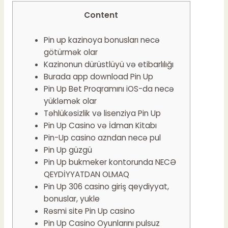
Content
Pin up kazinoya bonusları necə
götürmək olar
Kazinonun dürüstlüyü və etibarlılığı
Burada app download Pin Up
Pin Up Bet Proqramını iOS-da necə
yükləmək olar
Təhlükəsizlik və lisenziya Pin Up
Pin Up Casino və İdman Kitabı
Pin-Up casino azndan necə pul
Pin Up güzgü
Pin Up bukmeker kontorunda NECƏ
QEYDİYYATDAN OLMAQ
Pin Up 306 casino giriş qeydiyyat,
bonuslar, yukle
Rəsmi site Pin Up casino
Pin Up Casino Oyunlarını pulsuz