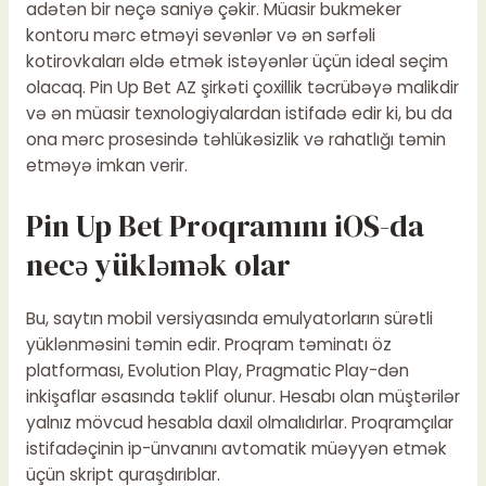
adətən bir neçə saniyə çəkir. Müasir bukmeker
kontoru mərc etməyi sevənlər və ən sərfəli
kotirovkaları əldə etmək istəyənlər üçün ideal seçim
olacaq. Pin Up Bet AZ şirkəti çoxillik təcrübəyə malikdir
və ən müasir texnologiyalardan istifadə edir ki, bu da
ona mərc prosesində təhlükəsizlik və rahatlığı təmin
etməyə imkan verir.
Pin Up Bet Proqramını iOS-da
necə yükləmək olar
Bu, saytın mobil versiyasında emulyatorların sürətli
yüklənməsini təmin edir. Proqram təminatı öz
platforması, Evolution Play, Pragmatic Play-dən
inkişaflar əsasında təklif olunur. Hesabı olan müştərilər
yalnız mövcud hesabla daxil olmalıdırlar. Proqramçılar
istifadəçinin ip-ünvanını avtomatik müəyyən etmək
üçün skript quraşdırıblar.