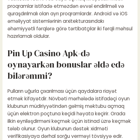
proqramlar istifadə etməzdən əvvəl endirilməli və
quraşdırılmalı olan ayrı proqramlardır. Android və iOS
əməliyyat sistemlərinin arxitekturasındakı
əhəmiyyətli fərqlərə görə tərtibatçılar iki fərqli məhsul
hazırlamalı oldular.
Pin Up Casino Apk-də
oynayarkən bonuslar əldə edə
bilərəmmi?
Pulların uğurla çıxarılması üçün qaydalara riayət
etmək kifayətdir. Növbəti mərhələdə istifadəçi oyun
klubunun müdiriyyətindən gəlmiş məktubu açmaq
üçün elektron poçtuna keçidi həyata keçirir. Orada
ilkin eyniləşdirməni keçmək üçün istinad üzrə keçmək
tələb olunur. Oyun klubunun dəstək xidməti
verifikasiyaya dərhal sorğu verməyi tövsiyyə edir.