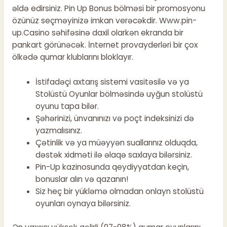
əldə edirsiniz. Pin Up Bonus bölməsi bir promosyonu
özünüz seçməyinizə imkan verəcəkdir. Www.pin-
up.Casino səhifəsinə daxil olarkən ekranda bir
pankart görünəcək. İnternet provayderləri bir çox
ölkədə qumar klublarını bloklayır.
İstifadəçi axtarış sistemi vasitəsilə və ya
Stolüstü Oyunlar bölməsində uyğun stolüstü
oyunu tapa bilər.
Şəhərinizi, ünvanınızı və poçt indeksinizi də
yazmalısınız.
Çətinlik və ya müəyyən suallarınız olduqda,
dəstək xidməti ilə əlaqə saxlaya bilərsiniz.
Pin-Up kazinosunda qeydiyyatdan keçin,
bonuslar alın və qazanın!
Siz heç bir yükləmə olmadan onlayn stolüstü
oyunları oynaya bilərsiniz.