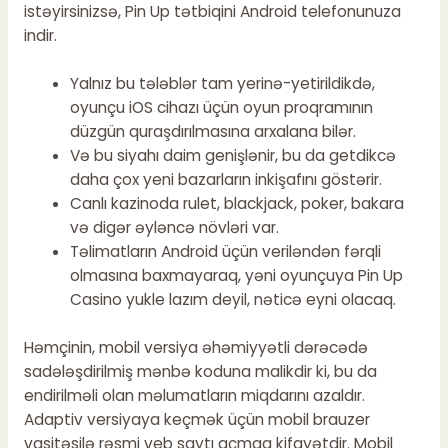
istəyirsinizsə, Pin Up tətbiqini Android telefonunuza
indir.
Yalnız bu tələblər tam yerinə-yetirildikdə,
oyunçu iOS cihazı üçün oyun proqramının
düzgün quraşdırılmasına arxalana bilər.
Və bu siyahı daim genişlənir, bu da getdikcə
daha çox yeni bazarların inkişafını göstərir.
Canlı kazinoda rulet, blackjack, poker, bakara
və digər əyləncə növləri var.
Təlimatların Android üçün veriləndən fərqli
olmasına baxmayaraq, yəni oyunçuya Pin Up
Casino yukle lazım deyil, nəticə eyni olacaq.
Həmçinin, mobil versiya əhəmiyyətli dərəcədə
sadələşdirilmiş mənbə koduna malikdir ki, bu da
endirilməli olan məlumatların miqdarını azaldır.
Adaptiv versiyaya keçmək üçün mobil brauzer
vasitəsilə rəsmi veb saytı açmaq kifayətdir. Mobil