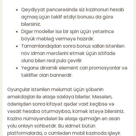
Qeydiyyat pəncərəsində siz kazinonun hesab
açmaq üçün təklif etdiyi bonusu da görə
bilərsiniz.
Digər modellər isə bir spin üçün yetərincə
böyük məbləğ verməyə hazırdır.
Tamamlandıqdan sonra bonus xalları istənilən
növ idman mərclərini etmək üçün istifadə
oluna bilən real pula çevrilir.
Yeganə dinamik element cari promosyonlar və
təkliflər olan bannerdir.
Oyunçular istənilən məlumat üçün şöbənin
əməkdaşları ilə əlaqə saxlaya bilərlər. Məsələn,
ödənişdən sonra kifayət qədər vaxt keçibsə və
vəsait hesaba oturmayıbsa, kömək istəyə bilərsiniz.
Kazino nümayəndələri ilə əlaqə qurmağın ən asan
yolu onlayn söhbətdir. Bu xidmət bütün
platformalarda, o cümlədən mobil kazinoda işləyir.