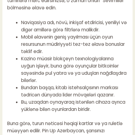
turnirlərə mərc edirsinizsə, o zaman onları “Sevimlilər”
bölməsinə əlavə edin.
Naviqasiya adı, növü, inkişaf etdiricisi, yeniliyi və
digər amillərə görə filtrlərə malikdir.
Mobil əlavənin geniş yayılması üçün oyun
resursunun müdiriyyəti tez-tez əlavə bonuslar
təklif edir.
Kazino müasir blokçeyn texnologiyalarına
uyğun işləyir, buna görə oyunçular bitkoinlər
sayəsində pul yatıra və ya uduşları nağdlaşdıra
bilərlər.
Bundan başqa, kitab istehsalçısının markası
tədricən dünyada lider mövqeləri qazanır.
Bu, uzaqdan oynayaraq istənilən cihaza ayrıca
yüklənə bilən oyunlardan biridir.
Buna görə, turun nəticəsi həqiqi kartlar və ya ruletlə
müəyyən edilir. Pin Up Azerbaycan, şansınızı