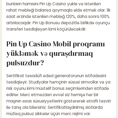
bunların hamısını Pin Up Casino yukle və istənilən
rahat məbləği balansa qoymaqla əldə etmək olar. İlk
saat ərzində istənilən məbləğ 120%, daha sonra 100%
artırılacaqdır. Pin Up Bonusu depozitlə birlikdə oyunçu
transferi təsdiqləyən kimi köçürüləcəkdir.
Pin Up Casino Mobil proqramı
yükləmək və quraşdırmaq
pulsuzdur?
Sertifikat təsadüfi ədəd generatorunun istifadəsini
təsdiqləyir. Studiyalar həmçinin xüsusi simvollar və ya
risk oyunu kimi müxtəlif bonus seçimlərindən istifadə
edirlər. Mərc etməzdən əvvəl siz həmişə hər bir
maşının əsas xüsusiyyətlərini göstərərək ətraflı təsviri
ilə tanış ola bilərsiniz. Sertifikatlaşdırılmış slotlarda
mütləq pulsuz sikkələr üçün mərc rejimi var.