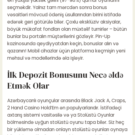
Ən yaxşısı yüksək gəlirli (97-98%) qumar oyunlarını
seçməkdir. Yalnız tam mərcdən sonra bonus
vəsaitləri mövcud ödəniş üsullarından birini istifadə
edərək geri götürülə bilər. Çoxlu eksklüziv aksiyalar,
böyük mükafat fondları olan müxtəlif turnirlər – bütün
bunlar bu portalın müştərilərini gözləyir. Pin-Up
kazinosunda qeydiyyatdan keçin, bonuslar alın və
qazanın! Mobil cihazlar üçün platforma keçmişin yeni
məhsul və modellərində əla işləyir.
İlk Depozit Bonusunu Necə əldə
Etmək Olar
Azərbaycanlı oyunçular arasında Black Jack A, Craps,
2 Hand Casino Hold’Em ən populyarlarıdır. İstifadəçi
axtarış sistemi vasitəsilə və ya Stolüstü Oyunlar
bölməsində uyğun stolüstü oyunu tapa bilər. Siz heç
bir yükləmə olmadan onlayn stolüstü oyunları oynaya