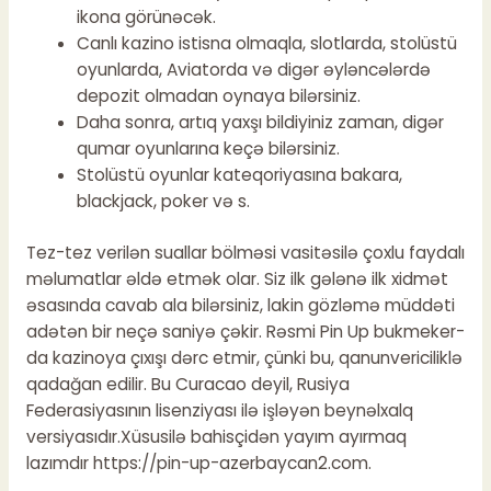
ikona görünəcək.
Canlı kazino istisna olmaqla, slotlarda, stolüstü
oyunlarda, Aviatorda və digər əyləncələrdə
depozit olmadan oynaya bilərsiniz.
Daha sonra, artıq yaxşı bildiyiniz zaman, digər
qumar oyunlarına keçə bilərsiniz.
Stolüstü oyunlar kateqoriyasına bakara,
blackjack, poker və s.
Tez-tez verilən suallar bölməsi vasitəsilə çoxlu faydalı
məlumatlar əldə etmək olar. Siz ilk gələnə ilk xidmət
əsasında cavab ala bilərsiniz, lakin gözləmə müddəti
adətən bir neçə saniyə çəkir. Rəsmi Pin Up bukmeker-
da kazinoya çıxışı dərc etmir, çünki bu, qanunvericiliklə
qadağan edilir. Bu Curacao deyil, Rusiya
Federasiyasının lisenziyası ilə işləyən beynəlxalq
versiyasıdır.Xüsusilə bahisçidən yayım ayırmaq
lazımdır
https://pin-up-azerbaycan2.com
.