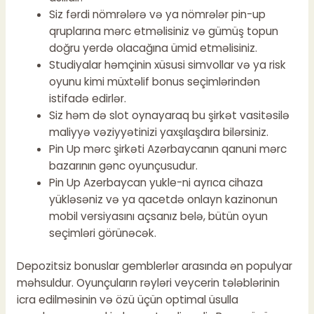
Siz fərdi nömrələrə və ya nömrələr pin-up
qruplarına mərc etməlisiniz və gümüş topun
doğru yerdə olacağına ümid etməlisiniz.
Studiyalar həmçinin xüsusi simvollar və ya risk
oyunu kimi müxtəlif bonus seçimlərindən
istifadə edirlər.
Siz həm də slot oynayaraq bu şirkət vasitəsilə
maliyyə vəziyyətinizi yaxşılaşdıra bilərsiniz.
Pin Up mərc şirkəti Azərbaycanın qanuni mərc
bazarının gənc oyunçusudur.
Pin Up Azerbaycan yukle-ni ayrıca cihaza
yükləsəniz və ya qacetdə onlayn kazinonun
mobil versiyasını açsanız belə, bütün oyun
seçimləri görünəcək.
Depozitsiz bonuslar gemblerlər arasında ən populyar
məhsuldur. Oyunçuların rəyləri veycerin tələblərinin
icra edilməsinin və özü üçün optimal üsulla