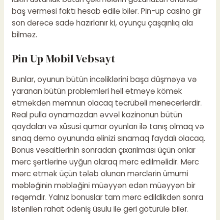
baş verməsi faktı hesab edilə bilər. Pin-up casino gir
son dərəcə sadə hazırlanır ki, oyunçu çaşqınlıq ala
bilməz.
Pin Up Mobil Vebsayt
Bunlar, oyunun bütün incəliklərini başa düşməyə və
yaranan bütün problemləri həll etməyə kömək
etməkdən məmnun olacaq təcrübəli menecerlərdir.
Real pulla oynamazdan əvvəl kazinonun bütün
qaydaları və xüsusi qumar oyunları ilə tanış olmaq və
sınaq demo oyununda əlinizi sınamaq faydalı olacaq.
Bonus vəsaitlərinin sonradan çıxarılması üçün onlar
mərc şərtlərinə uyğun olaraq mərc edilməlidir. Mərc
mərc etmək üçün tələb olunan mərclərin ümumi
məbləğinin məbləğini müəyyən edən müəyyən bir
rəqəmdir. Yalnız bonuslar tam mərc edildikdən sonra
istənilən rahat ödəniş üsulu ilə geri götürülə bilər.