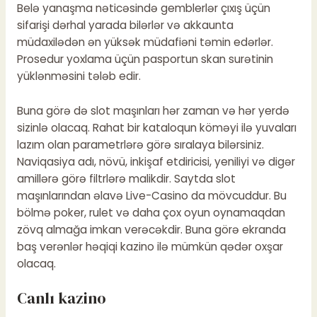
Belə yanaşma nəticəsində gemblerlər çıxış üçün
sifarişi dərhal yarada bilərlər və akkaunta
müdaxilədən ən yüksək müdafiəni təmin edərlər.
Prosedur yoxlama üçün pasportun skan surətinin
yüklənməsini tələb edir.
Buna görə də slot maşınları hər zaman və hər yerdə
sizinlə olacaq. Rahat bir kataloqun köməyi ilə yuvaları
lazım olan parametrlərə görə sıralaya bilərsiniz.
Naviqasiya adı, növü, inkişaf etdiricisi, yeniliyi və digər
amillərə görə filtrlərə malikdir. Saytda slot
maşınlarından əlavə Live-Casino da mövcuddur. Bu
bölmə poker, rulet və daha çox oyun oynamaqdan
zövq almağa imkan verəcəkdir. Buna görə ekranda
baş verənlər həqiqi kazino ilə mümkün qədər oxşar
olacaq.
Canlı kazino