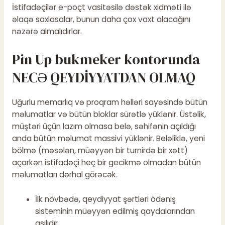
İstifadəçilər e-poçt vasitəsilə dəstək xidməti ilə
əlaqə saxlasalar, bunun daha çox vaxt alacağını
nəzərə almalıdırlar.
Pin Up bukmeker kontorunda
NECƏ QEYDİYYATDAN OLMAQ
Uğurlu memarlıq və proqram həlləri sayəsində bütün
məlumatlar və bütün bloklar sürətlə yüklənir. Üstəlik,
müştəri üçün lazım olmasa belə, səhifənin açıldığı
anda bütün məlumat massivi yüklənir. Beləliklə, yeni
bölmə (məsələn, müəyyən bir turnirdə bir xətt)
açarkən istifadəçi heç bir gecikmə olmadan bütün
məlumatları dərhal görəcək.
İlk növbədə, qeydiyyat şərtləri ödəniş
sisteminin müəyyən edilmiş qaydalarından
asılıdır.