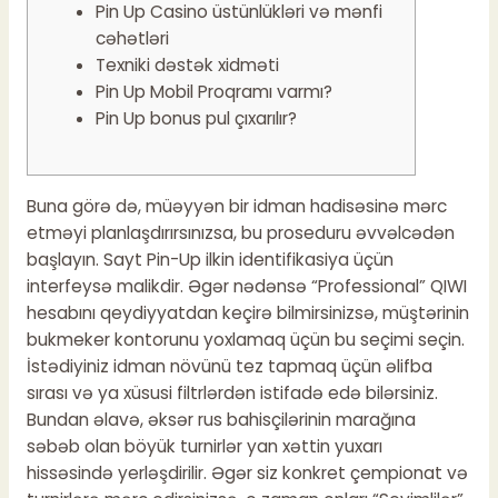
Pin Up Casino üstünlükləri və mənfi
cəhətləri
Texniki dəstək xidməti
Pin Up Mobil Proqramı varmı?
Pin Up bonus pul çıxarılır?
Buna görə də, müəyyən bir idman hadisəsinə mərc
etməyi planlaşdırırsınızsa, bu proseduru əvvəlcədən
başlayın. Sayt Pin-Up ilkin identifikasiya üçün
interfeysə malikdir. Əgər nədənsə “Professional” QIWI
hesabını qeydiyyatdan keçirə bilmirsinizsə, müştərinin
bukmeker kontorunu yoxlamaq üçün bu seçimi seçin.
İstədiyiniz idman növünü tez tapmaq üçün əlifba
sırası və ya xüsusi filtrlərdən istifadə edə bilərsiniz.
Bundan əlavə, əksər rus bahisçilərinin marağına
səbəb olan böyük turnirlər yan xəttin yuxarı
hissəsində yerləşdirilir. Əgər siz konkret çempionat və