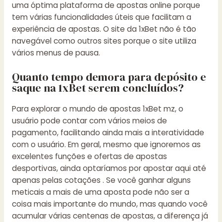
uma óptima plataforma de apostas online porque
tem várias funcionalidades úteis que facilitam a
experiência de apostas. O site da 1xBet não é tão
navegável como outros sites porque o site utiliza
vários menus de pausa.
Quanto tempo demora para depósito e
saque na 1xBet serem concluídos?
Para explorar o mundo de apostas 1xBet mz, o
usuário pode contar com vários meios de
pagamento, facilitando ainda mais a interatividade
com o usuário. Em geral, mesmo que ignoremos as
excelentes funções e ofertas de apostas
desportivas, ainda optaríamos por apostar aqui até
apenas pelas cotações . Se você ganhar alguns
meticais a mais de uma aposta pode não ser a
coisa mais importante do mundo, mas quando você
acumular várias centenas de apostas, a diferença já