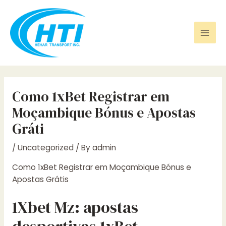
Skip
Post
Mai
to
navigation
Men
content
Como 1xBet Registrar em
Moçambique Bónus e Apostas
Gráti
/
Uncategorized
/ By
admin
Como 1xBet Registrar em Moçambique Bónus e
Apostas Grátis
1Xbet Mz: apostas