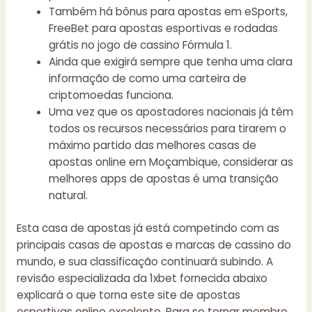
Também há bônus para apostas em eSports,
FreeBet para apostas esportivas e rodadas
grátis no jogo de cassino Fórmula 1.
Ainda que exigirá sempre que tenha uma clara
informação de como uma carteira de
criptomoedas funciona.
Uma vez que os apostadores nacionais já têm
todos os recursos necessários para tirarem o
máximo partido das melhores casas de
apostas online em Moçambique, considerar as
melhores apps de apostas é uma transição
natural.
Esta casa de apostas já está competindo com as
principais casas de apostas e marcas de cassino do
mundo, e sua classificação continuará subindo. A
revisão especializada da 1xbet fornecida abaixo
explicará o que torna este site de apostas
esportivas online excelente. Para se tornar membro,