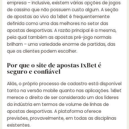
empresa – inclusive, existem várias opções de jogos
de cassino que não possuem custo algum. A seção
de apostas ao vivo da 1xBet é frequentemente
definida como uma das melhores no setor das
apostas desportivas. A razão principal é a mesma,
pela qual também as apostas pré-jogo normais
brilham – uma variedade enorme de partidas, das
que os clientes podem escolher.
Por que o site de apostas 1xBet é
seguro e confiável
Aliás, o próprio processo de cadastro está disponível
tanto na versão mobile quanto nas aplicações. 1xBet
merece o direito de ser considerado um dos líderes
da indústria em termos de volume de linhas de
apostas desportivas. A plataforma oferece
previsões, provavelmente, em todas as disciplinas
existentes.