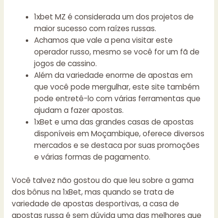
1xbet MZ é considerada um dos projetos de
maior sucesso com raízes russas.
Achamos que vale a pena visitar este
operador russo, mesmo se você for um fã de
jogos de cassino.
Além da variedade enorme de apostas em
que você pode mergulhar, este site também
pode entretê-lo com várias ferramentas que
ajudam a fazer apostas.
1xBet e uma das grandes casas de apostas
disponíveis em Moçambique, oferece diversos
mercados e se destaca por suas promoções
e várias formas de pagamento.
Você talvez não gostou do que leu sobre a gama
dos bônus na 1xBet, mas quando se trata de
variedade de apostas desportivas, a casa de
apostas russa é sem dúvida uma das melhores que