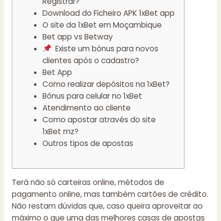
Registrar?
Download do Ficheiro APK 1xBet app
O site da 1xBet em Moçambique
Bet app vs Betway
Existe um bónus para novos
clientes após o cadastro?
Bet App
Como realizar depósitos na 1xBet?
Bônus para celular no 1xBet
Atendimento ao cliente
Como apostar através do site
1xBet mz?
Outros tipos de apostas
Terá não só carteiras online, métodos de
pagamento online, mas também cartões de crédito.
Não restam dúvidas que, caso queira aproveitar ao
máximo o que uma das melhores casas de apostas