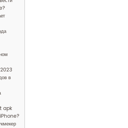
ывести
e?
ает
ода
чном
 2023
дов в
а
t apk
 iPhone?
укмекер