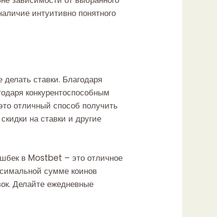
наличие интуитивно понятного
 делать ставки. Благодаря
агодаря конкурентоспособным
это отличный способ получить
скидки на ставки и другие
эшбек в Mostbet – это отличное
ксимальной сумме коинов
вок. Делайте ежедневные