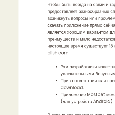
Чтобы быть всегда на связи и г
предоставляет разнообразные сп
возникнуть вопросы или проблем
скачать приложение прямо сейча
является хорошим вариантом для 
преимуществ и мало недостатков
настоящее время существует 15 
olish.com
.
Эти разработчики известн
увлекательными бонусны
При соответствии или пр
download.
Приложение Mostbet можно
(для устройств Android).
В стране все азартные игры нахо