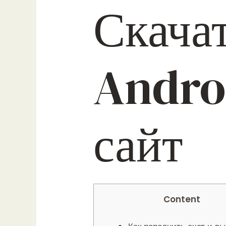
Скача
Andro
сайт
Content