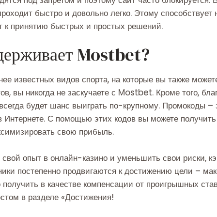
проходит быстро и довольно легко. Этому способствует 
т к принятию быстрых и простых решений.
держивает Mostbet?
ее известных видов спорта, на которые вы также можете
в, вы никогда не заскучаете с Mostbet. Кроме того, бл
сегда будет шанс выиграть по-крупному. Промокоды – 
в Интернете. С помощью этих кодов вы можете получить 
ксимизировать свою прибыль.
свой опыт в онлайн-казино и уменьшить свои риски, к
ники постепенно продвигаются к достижению цели – ма
о получить в качестве компенсации от проигрышных ста
остом в разделе «Достижения!