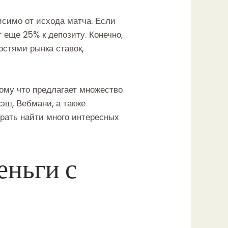
висимо от исхода матча. Если
 еще 25% к депозиту. Конечно,
стями рынка ставок,
ому что предлагает множество
эш, Вебмани, а также
грать найти много интересных
еньги с