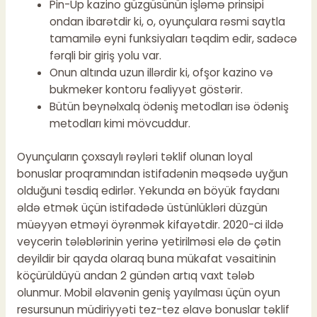
Pin-Up kazino güzgüsünün işləmə prinsipi
ondan ibarətdir ki, o, oyunçulara rəsmi saytla
tamamilə eyni funksiyaları təqdim edir, sadəcə
fərqli bir giriş yolu var.
Onun altında uzun illərdir ki, ofşor kazino və
bukmeker kontoru fəaliyyət göstərir.
Bütün beynəlxalq ödəniş metodları isə ödəniş
metodları kimi mövcuddur.
Oyunçuların çoxsaylı rəyləri təklif olunan loyal
bonuslar proqramından istifadənin məqsədə uyğun
olduğuni təsdiq edirlər. Yekunda ən böyük faydanı
əldə etmək üçün istifadədə üstünlükləri düzgün
müəyyən etməyi öyrənmək kifayətdir. 2020-ci ildə
veycerin tələblərinin yerinə yetirilməsi elə də çətin
deyildir bir qayda olaraq buna mükafat vəsaitinin
köçürüldüyü andan 2 gündən artıq vaxt tələb
olunmur. Mobil əlavənin geniş yayılması üçün oyun
resursunun müdiriyyəti tez-tez əlavə bonuslar təklif