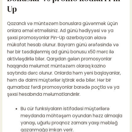
Up
Qazanclı və müntəzəm bonuslara güvənmək üçün
onlara əməl etməlisiniz. Ad günü hədiyyəsi və ya
şəxsi promosyonlar Pin-Up azerbaycan əlavə
mükafat hesab olunur. Bayram günü ərəfəsində və
hər bir təsdiqlənmiş ad günü bonusu x50 mərc ilə
aktivləşdirilə bilər. Qarşıdan gələn promosyonlar
haqqında məlumat müntəzəm olaraq kazino
saytında dərc olunur. Onlarda həm yeni başlayanlar,
həm də daimi müştərilər iştirak edə bilər. Hər bir
qumarbaz fərdi promosyonlar barədə poçtla və ya
şəxsi hesabında məlumatlandırılır.
Bu cür funksiyaların istifadəsi müştərilərə
meydanda möhtəşəm oyundan həzz almaqla
yanaşı, uğurlu proqnoz zamanı yaxşı məbləğ
qazanmağa imkan verir.