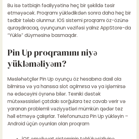
Bu isə tətbiqin fəaliyyətinə heç bir şəkildə təsir
etməyəcək. Proqramı yüklədikdən sonra daha heç bir
tədbir tələb olunmur. IOS sistemi proqramı öz-özünə
quraşdıracaq, oyunçunun vəzifəsi yalnız AppStore-da
“Yüklə” düyməsinə basmaqdır.
Pin Up proqramını niyə
yükləməliyəm?
Məsləhətçilər Pin Up oyunçu öz hesabına daxil ola
bilmirsə və ya hansısa slot açılmırsa və ya işləmirsə
nə edəcəyini öyrənə bilər. Texniki dəstək
mütəxəssisləri çatdakı sorğulara tez cavab verir və
yaranan problemli vəziyyətləri mümkün qədər tez
həll etməyə çalışırlar. Telefonunuza Pin Up yükləyin –
Android üçün oyunları olan proqram
İOS əməliyyat sisteminin təhlükəsizliyinə