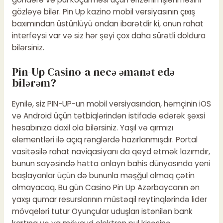
gözləyə bilər. Pin Up kazino mobil versiyasının çıxış
baxımından üstünlüyü ondan ibarətdir ki, onun rahat
interfeysi var və siz hər şeyi çox daha sürətli doldura
bilərsiniz.
Pin-Up Casino-a necə əmanət edə
bilərəm?
Eynilə, siz PIN-UP-un mobil versiyasından, həmçinin iOS
və Android üçün tətbiqlərindən istifadə edərək şəxsi
hesabınıza daxil ola bilərsiniz. Yaşıl və qırmızı
elementləri ilə açıq rənglərdə hazırlanmışdır. Portal
vasitəsilə rahat naviqasiyanı da qeyd etmək lazımdır,
bunun sayəsində hətta onlayn bahis dünyasında yeni
başlayanlar üçün də bununla məşğul olmaq çətin
olmayacaq. Bu gün Casino Pin Up Azərbaycanın ən
yaxşı qumar resurslarının müstəqil reytinqlərində lider
mövqeləri tutur Oyunçular uduşları istənilən bank