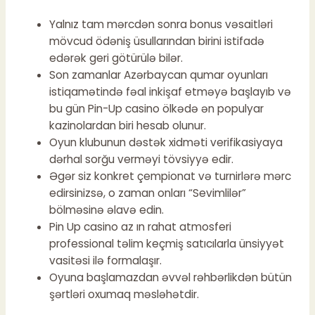
Yalnız tam mərcdən sonra bonus vəsaitləri
mövcud ödəniş üsullarından birini istifadə
edərək geri götürülə bilər.
Son zamanlar Azərbaycan qumar oyunları
istiqamətində fəal inkişaf etməyə başlayıb və
bu gün Pin-Up casino ölkədə ən populyar
kazinolardan biri hesab olunur.
Oyun klubunun dəstək xidməti verifikasiyaya
dərhal sorğu verməyi tövsiyyə edir.
Əgər siz konkret çempionat və turnirlərə mərc
edirsinizsə, o zaman onları “Sevimlilər”
bölməsinə əlavə edin.
Pin Up casino az ın rahat atmosferi
professional təlim keçmiş satıcılarla ünsiyyət
vasitəsi ilə formalaşır.
Oyuna başlamazdan əvvəl rəhbərlikdən bütün
şərtləri oxumaq məsləhətdir.