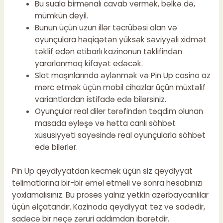
Bu suala birmənalı cavab vermək, bəlkə də,
mümkün deyil.
Bunun üçün uzun illər təcrübəsi olan və
oyunçulara həqiqətən yüksək səviyyəli xidmət
təklif edən etibarlı kazinonun təklifindən
yararlanmaq kifayət edəcək.
Slot maşınlarında əylənmək və Pin Up casino az
mərc etmək üçün mobil cihazlar üçün müxtəlif
variantlardan istifadə edə bilərsiniz.
Oyunçular real diler tərəfindən təqdim olunan
masada əyləşə və hətta canlı söhbət
xüsusiyyəti sayəsində real oyunçularla söhbət
edə bilərlər.
Pin Up qeydiyyatdan kecmek üçün siz qeydiyyat
təlimatlarına bir-bir əməl etməli və sonra hesabınızı
yoxlamalısınız. Bu proses yalnız yetkin azərbaycanlılar
üçün əlçatandır. Kazinoda qeydiyyat tez və sadədir,
sadəcə bir neçə zəruri addımdan ibarətdir.