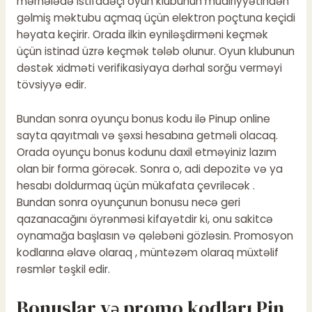
mərhələdə istifadəçi oyun klubunun müdiriyyətindən
gəlmiş məktubu açmaq üçün elektron poçtuna keçidi
həyata keçirir. Orada ilkin eyniləşdirməni keçmək
üçün istinad üzrə keçmək tələb olunur. Oyun klubunun
dəstək xidməti verifikasiyaya dərhal sorğu verməyi
tövsiyyə edir.
Bundan sonra oyunçu bonus kodu ilə Pinup online
sayta qayıtmalı və şəxsi hesabına getməli olacaq.
Orada oyunçu bonus kodunu daxil etməyiniz lazım
olan bir forma görəcək. Sonra o, adi depozitə və ya
hesabı doldurmaq üçün mükafata çevriləcək .
Bundan sonra oyunçunun bonusu necə geri
qazanacağını öyrənməsi kifayətdir ki, onu sakitcə
oynamağa başlasın və qələbəni gözləsin. Promosyon
kodlarına əlavə olaraq , müntəzəm olaraq müxtəlif
rəsmlər təşkil edir.
Bonuslar və promo kodları Pin