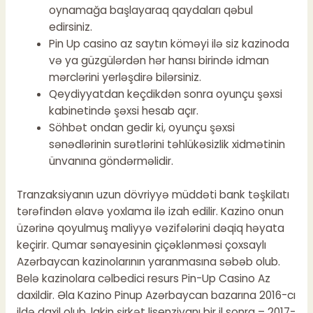
oynamağa başlayaraq qaydaları qəbul
edirsiniz.
Pin Up casino az saytın köməyi ilə siz kazinoda
və ya güzgülərdən hər hansı birində idman
mərclərini yerləşdirə bilərsiniz.
Qeydiyyatdan keçdikdən sonra oyunçu şəxsi
kabinetində şəxsi hesab açır.
Söhbət ondan gedir ki, oyunçu şəxsi
sənədlərinin surətlərini təhlükəsizlik xidmətinin
ünvanına göndərməlidir.
Tranzaksiyanın uzun dövriyyə müddəti bank təşkilatı
tərəfindən əlavə yoxlama ilə izah edilir. Kazino onun
üzərinə qoyulmuş maliyyə vəzifələrini dəqiq həyata
keçirir. Qumar sənayesinin çiçəklənməsi çoxsaylı
Azərbaycan kazinolarının yaranmasına səbəb olub.
Belə kazinolara cəlbedici resurs Pin-Up Casino Az
daxildir. Əla Kazino Pinup Azərbaycan bazarına 2016-cı
ildə daxil olub, lakin şirkət lisenziyanı bir il sonra – 2017-