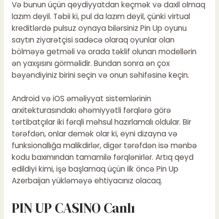
Və bunun üçün qeydiyyatdan keçmək və daxil olmaq
lazım deyil. Təbii ki, pul da lazım deyil, çünki virtual
kreditlərdə pulsuz oynaya bilərsiniz Pin Up oyunu
saytın ziyarətçisi sadəcə olaraq oyunlar olan
bölməyə getməli və orada təklif olunan modellərin
ən yaxşısını görməlidir. Bundan sonra ən çox
bəyəndiyiniz birini seçin və onun səhifəsinə keçin.
Android və iOS əməliyyat sistemlərinin
arxitekturasındakı əhəmiyyətli fərqlərə görə
tərtibatçılar iki fərqli məhsul hazırlamalı oldular. Bir
tərəfdən, onlar demək olar ki, eyni dizayna və
funksionallığa malikdirlər, digər tərəfdən isə mənbə
kodu baxımından tamamilə fərqlənirlər. Artıq qeyd
edildiyi kimi, işə başlamaq üçün ilk öncə Pin Up
Azerbaijan yükləməyə ehtiyacınız olacaq.
PIN UP CASINO Canlı