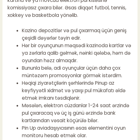
kartına və ya mövcud elektron pul kisəsinə
komissiyasız çıxara bilər. Əsas diqqət futbol, ​​tennis,
xokkey və basketbola yönəlib.
Kazino depozitlər və pul çıxarmaq üçün geniş
çeşidli dəyərlər təyin edir.
Hər bir oyunçunun məqsədi kazinoda kartlar və
ya zərlarla qalib gəlmək, nəinki qələbə, həm də
oyundan həzz almaqdır.
Bununla belə, adi oyunçular üçün daha çox
müntəzəm promosyonlar görmək istərdim.
Həqiqi ziyarətçilərin şərhlərində Pinup az
keyfiyyətli xidmət və yaxşı pul mükafatı əldə
etmək imkanı təsdiqlənir.
Məsələn, elektron cüzdanlar 1-24 saat ərzində
pul çıxaracaq və üç iş günü ərzində bank
kartlarından vəsait köçürülə bilər.
Pin Up aviadaşıyıcısının əsas elementini oyun
monitoru hesab etmək olar.