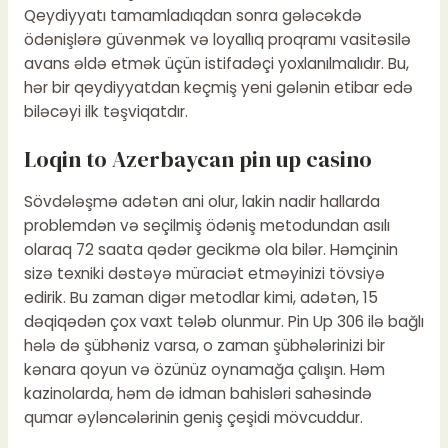
Qeydiyyatı tamamladıqdan sonra gələcəkdə
ödənişlərə güvənmək və loyallıq proqramı vasitəsilə
avans əldə etmək üçün istifadəçi yoxlanılmalıdır. Bu,
hər bir qeydiyyatdan keçmiş yeni gələnin etibar edə
biləcəyi ilk təşviqatdır.
Loqin to Azerbaycan pin up casino
Sövdələşmə adətən ani olur, lakin nadir hallarda
problemdən və seçilmiş ödəniş metodundan asılı
olaraq 72 saata qədər gecikmə ola bilər. Həmçinin
sizə texniki dəstəyə müraciət etməyinizi tövsiyə
edirik. Bu zaman digər metodlar kimi, adətən, 15
dəqiqədən çox vaxt tələb olunmur. Pin Up 306 ilə bağlı
hələ də şübhəniz varsa, o zaman şübhələrinizi bir
kənara qoyun və özünüz oynamağa çalışın. Həm
kazinolarda, həm də idman bahisləri sahəsində
qumar əyləncələrinin geniş çeşidi mövcuddur.