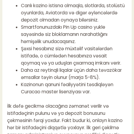
Canlı kazino istisna olmaqla, slotlarda, stolüstü
oyunlarda, Aviatorda və digər əyləncələrdə
depozit olmadan oynaya bilərsiniz.
Smartfonunuzdakı Pin Up casino yukle
sayəsində siz bloklamanın narahatlığını
həmişəlik unudacaqsınız.
Şəxsi hesabınız sizə müxtəlif vasitələrdən
istifadə, o cümlədən hesabınıza vəsait
qoymaq və ya uduşları çıxarmaq imkanı verir.
Daha az reytinqli liqalar üçün daha təvazökar
əmsallar təyin olunur (marja 5-8%).
Kazinonun qanuni fəaliyyətini təsdiqləyən
Curacao master lisenziyası var.
İlk dəfə gecikmə olacağına zəmanət verilir və
istifadəçinin pulunu və ya depozit bonusunu
çəkməsinin fərqi yoxdur. Fakt budur ki, onlayn kazino
hər bir istifadəçini diqqətlə yoxlayır. İlk geri çəkilmə