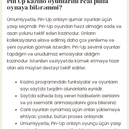
Pin Up kazino oyunlarını real pulla
oynaya bilərəmmi?
Ümumiyyətlə, Pin-Up onlayn qumar oyunları üçün
yaxşı seçimdir. Pin-Up oyundan həzz almağın sadə və
asan yolunu təklif edən kazinodur. Onların
kolleksiyasına əlavə edilmiş daha çox yeniləmə və
yeni oyunları görmək istərdim. Pin-Up sevimli oyunları
tapdığım və unudulmaz emosiyalar aldığım
kazinodur. İstənilən vəziyyətdə kömək etməyə hazır
olan əla müştəri dəstəyi təklif edirlər.
Kazino proqramındakı funksiyalar və oyunların
sayı saytda təqdim olunanlarla eynidir.
Saytda sahədə baş verən hadisələrin axınlarını
və ya sxematik animasiyalarını görə bilərsiniz.
Canlı oyunları oynamaq üçün onları yükləməyə
ehtiyac yoxdur, bütün proses onlayndır.
Ümumiyyətlə, Pin-Up onlayn oyunçu üçün yaxşı