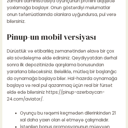
zamanı administrasiya oyunçunun profilini diqqətlə
yoxlamağa başlayır. Onun göstərdiyi məlumatlar
onun təfərrüatlarında olanlara uyğundursa, pul verə
bilərsiniz.
Pinup-un mobil versiyası
Dürüstlük və etibarlılıq zəmanətindən əlavə bir çox
əla sövdələşmə əldə edirsiniz. Qeydiyyatdan dərhal
sonra ilk depozitinizdə qarşılama bonusundan
yararlana biləcəksiniz. Beləliklə, mütləq bir başlanğıc
da oynamağa başlaya bilər. Hal-hazırda oynamağa
başlaya və real pul qazanmaq üçün real bir fürsət
əldə edə bilərsiniz
https://pinup-azerbaycan-
24.com/aviator/
.
Oyunçu bu rəqəmi keçmədən dilerinkindən 21
xal daha yaxın olan əl etməyə çalışmalıdır.
İstənilən bonus promosyonunun müəyyən