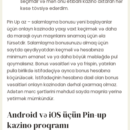
seçimdir və mən onu etibarlı kazino axtaran hər
kəsə tövsiyə edərdim.
Pin Up az – salamlaşma bonusu yeni başlayanlar
üçün onlayn kazinoda yaxşı vaxt keçirmək və daha
da maraqlı oyun maşınlarını sınamaq üçün əla
fürsətdir. Salamlaşma bonusunuzu almaq üçün
saytda qeydiyyatdan keçməli və hesabınıza
minimum əmanət və ya daha böyük məbləğdə pul
qoymalısınız. Bonus vəsaitləri və ya frispin, yatırılan
pulla birlikdə istifadəçiyə ayrıca bonus hesabına
köçürüləcək. İstifadəçinin hesabına daxil olan bonus
vəsaitləri onlayn kazinodan dərhal çıxarmaq olmaz.
Adətən mərc şərtlərini məhdud sayda maşınla yerinə
yetirmək mümkündür.
Android və iOS üçün Pin-up
kazino proqramı