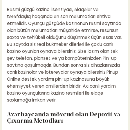
Rəsmi güzgü kazino lisenziyası, əlaqələr və
tərəfdaşlıq haqqında ən son məlumatları ehtiva
etməlidir. Oyunçu güzgüdə kazinonun rəsmi saytında
olan bütün məlumatları müşahidə etmirsə, resursun
saxta və təhlükəli olduğunu düşünmək üçün əsas var.
Bu saytda siz real bukmeker dilerləri ilə çoxlu canlı
kazino oyunları oynaya bilərsiniz. Sizə lazım olan tək
şey telefon, planşet və ya kompüterinizdən Pin-up
saytına qoşulmaqdır. Bundan sonra siz cihazlarınızda
canlı kazinolar və lotereyalar oynaya bilərsiniz.Pinup
Online dəstək yardımı pin-up kazinosuna böyük
əhəmiyyət verən amillərdən biridir. Axı canlı yardım
kazino oyunçularına kazino rəsmiləri ilə əlaqə
saxlamağa imkan verir.
Azərbaycanda mövcud olan Depozit və
Çıxarma Metodları