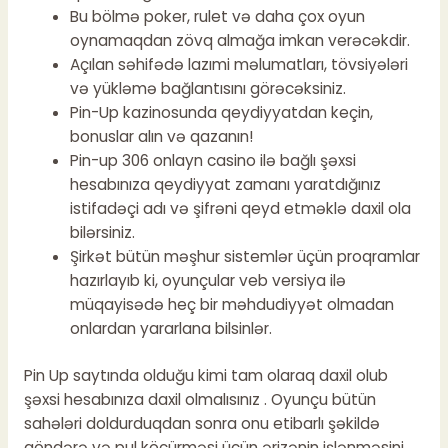
Bu bölmə poker, rulet və daha çox oyun
oynamaqdan zövq almağa imkan verəcəkdir.
Açılan səhifədə lazımi məlumatları, tövsiyələri
və yükləmə bağlantısını görəcəksiniz.
Pin-Up kazinosunda qeydiyyatdan keçin,
bonuslar alın və qazanın!
Pin-up 306 onlayn casino ilə bağlı şəxsi
hesabınıza qeydiyyat zamanı yaratdığınız
istifadəçi adı və şifrəni qeyd etməklə daxil ola
bilərsiniz.
Şirkət bütün məşhur sistemlər üçün proqramlar
hazırlayıb ki, oyunçular veb versiya ilə
müqayisədə heç bir məhdudiyyət olmadan
onlardan yararlana bilsinlər.
Pin Up saytında olduğu kimi tam olaraq daxil olub
şəxsi hesabınıza daxil olmalısınız . Oyunçu bütün
sahələri doldurduqdan sonra onu etibarlı şəkildə
göndərə və pul köçürməsi üçün ərizənin işlənməsini