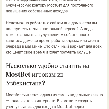
букмекерскую контору Мостбет для постоянного
повышения собственных доходов.
Невозможно работать с сайтом вне дома, если вы
пользуетесь только настольной версией. А ведь
можно заниматься улучшением собственного
капитала даже во время работы, отдыха или стоя в
очереди в магазине. Это отличный вариант для всех,
кто ценит свое время и хочет получить больше.
Насколько удобно ставить на
MostBet игрокам из
Узбекистана?
Мостбет считается одним из самых кидальных казино
— толализатор в интернете. Вы можете создать
учетную запись для входа в Mostbet через