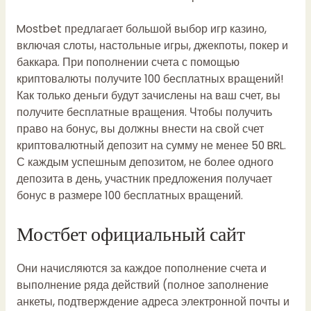
Mostbet предлагает большой выбор игр казино,
включая слоты, настольные игры, джекпоты, покер и
баккара. При пополнении счета с помощью
криптовалюты получите 100 бесплатных вращений!
Как только деньги будут зачислены на ваш счет, вы
получите бесплатные вращения. Чтобы получить
право на бонус, вы должны внести на свой счет
криптовалютный депозит на сумму не менее 50 BRL.
С каждым успешным депозитом, не более одного
депозита в день, участник предложения получает
бонус в размере 100 бесплатных вращений.
Мостбет официальный сайт
Они начисляются за каждое пополнение счета и
выполнение ряда действий (полное заполнение
анкеты, подтверждение адреса электронной почты и