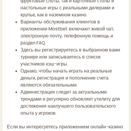
фруктовые слоты, так и карточные столы и
настольные игры с реальными дилерами и
крупье, как в наземном казино.
Варианты обслуживания клиентов в
приложении Mostbet включают живой чат,
электронную почту, телефонную помощь и
раздел FAQ.
Здесь вы регистрируетесь в выбранном вами
турнире или записываетесь в список
участников кэш-игры.
Однако, чтобы начать играть на реальные
деньги, регистрация и пополнение счета
являются обязательными.
Администрация следит за актуальными
трендами и регулярно обновляет утилиту для
достижения наилучшего пользовательского
опыта у игроков.
Если вы интересуетесь приложением онлайн-казино