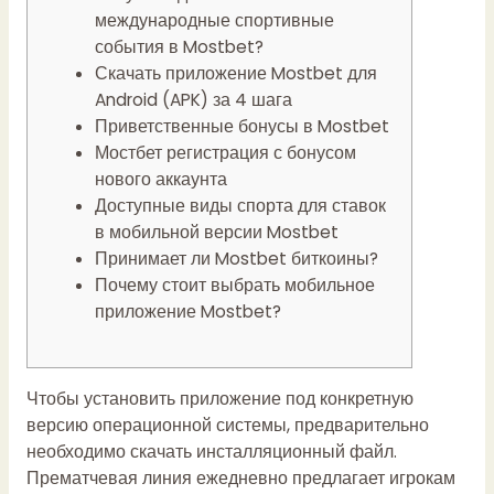
международные спортивные
события в Mostbet?
Скачать приложение Mostbet для
Android (APK) за 4 шага
Приветственные бонусы в Mostbet
Мостбет регистрация с бонусом
нового аккаунта
Доступные виды спорта для ставок
в мобильной версии Mostbet
Принимает ли Mostbet биткоины?
Почему стоит выбрать мобильное
приложение Mostbet?
Чтобы установить приложение под конкретную
версию операционной системы, предварительно
необходимо скачать инсталляционный файл.
Прематчевая линия ежедневно предлагает игрокам