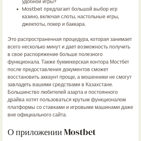
удобной игры?
Mostbet предлагает большой выбор игр
казино, включая слоты, настольные игры,
джекпоты, покер и баккара.
Это распространенная процедура, которая занимает
всего несколько минут и дает возможность получить
в свое распоряжение больше полезного
функционала. Также букмекерская контора Мостбет
после предоставления документов сможет
восстановить аккаунт проще, а мошенники не смогут
завладеть вашими средствами в Казахстане.
Большинство любителей азарта и постоянного
драйва хотят пользоваться крутым функционалом
платформы со ставками и игровыми машинами даже
вне официального сайта.
О приложении Mostbet