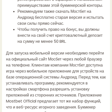
преимуществами этой букмекерской конторы.
Рекомендуем также скачать Мостбет на
Андроид бесплатно старая версия и испытать
свои силы прямо сейчас.
Чтобы получить право на бонус, вы должны
внести на свой счет криптовалютный депозит
на сумму не менее 50 BRL.
Для запуска мобильной версии необходимо перейти
на официальный сайт Мосбет через любой браузер
на телефоне. Клиентам компании Мостбет доступна
игра через мобильное приложение для устройств на
базе операционной системы Андроид. Перед тем, как
устанавливать программу, рекомендуется в
настройках смартфона разрешить установку
приложений из сторонних источников. Приложение
Mostbet Official предлагает тот же набор функций,
что и веб-ресурс игорного заведения. Букмекер