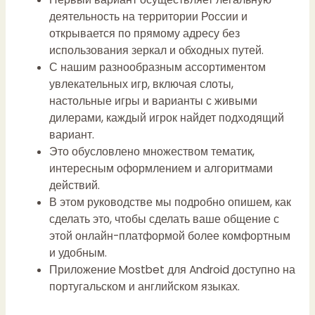
деятельность на территории России и
открывается по прямому адресу без
использования зеркал и обходных путей.
С нашим разнообразным ассортиментом
увлекательных игр, включая слоты,
настольные игры и варианты с живыми
дилерами, каждый игрок найдет подходящий
вариант.
Это обусловлено множеством тематик,
интересным оформлением и алгоритмами
действий.
В этом руководстве мы подробно опишем, как
сделать это, чтобы сделать ваше общение с
этой онлайн-платформой более комфортным
и удобным.
Приложение Mostbet для Android доступно на
португальском и английском языках.