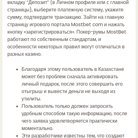
вкладку “Депозит” (в Личном профиле или с главной
страницы), выберите платежную систему, укажите
сумму, подтвердите транзакцию. Зайти на главную
страницу игрового портала Mostbet com и нажать
кнопку «зарегистрироваться». Покер-румы MostBet
работают по собственным стандартам, и
особенности некоторых правил могут отличаться в
разных казино.
Благодаря этому пользователь в Казахстане
может без проблем сначала активировать
личный подарок, после этого совершить его
отыгрыш и вывести деньги не выходя из
утилиты.
Пользователь только должен запросить
удобным способом такую информацию, после
чего заявка удовлетворяется практически
моментально.
Эти разработчики известны тем, что создают