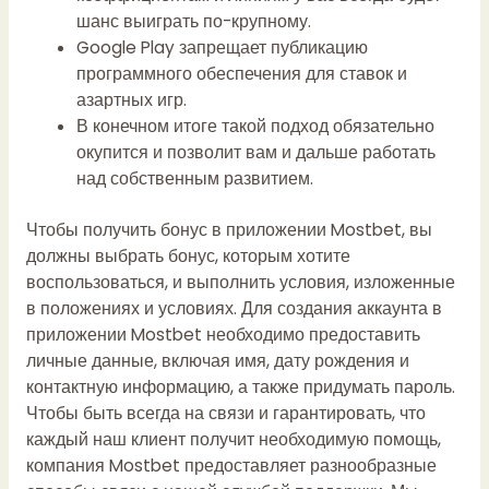
шанс выиграть по-крупному.
Google Play запрещает публикацию
программного обеспечения для ставок и
азартных игр.
В конечном итоге такой подход обязательно
окупится и позволит вам и дальше работать
над собственным развитием.
Чтобы получить бонус в приложении Mostbet, вы
должны выбрать бонус, которым хотите
воспользоваться, и выполнить условия, изложенные
в положениях и условиях. Для создания аккаунта в
приложении Mostbet необходимо предоставить
личные данные, включая имя, дату рождения и
контактную информацию, а также придумать пароль.
Чтобы быть всегда на связи и гарантировать, что
каждый наш клиент получит необходимую помощь,
компания Mostbet предоставляет разнообразные