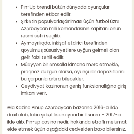
Pin-Up brendi bütün dünyada oyunçular
tərəfindən etibar edilir.
Şirkətin populyarlaşdırılması üçün futbol üzrə
Azərbaycan milli komandasının kapitanı onun
rəsmi səfiri seçilib.
Ayrı-ayrılıqda, inkişaf etdirici tərəfindən
qoyulmuş xüsusiyyətlərə uyğun gəlməli olan
gəlir faizi təhlil edilir.
Müəyyən bir əmsalla idmana mərc etməklə,
proqnoz düzgün olarsa, oyunçular depozitlərini
bu çarpanla artıra biləcəklər.
Qeydiyyat kazinonun geniş funksionallığına giriş
imkanı verir.
Əla Kazino Pinup Azərbaycan bazarına 2016-cı ildə
daxil olub, lakin şirkət lisenziyanı bir il sonra – 2017-ci
ildə alıb. Pin-up casino nədir, hakkında ətraflı məlumat
əldə etmək üçün aşağıdaki cədvəldən baxa bilərsiniz.