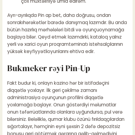
çox müxtəlifliyə ümid edirəm.
Ayrı-ayrılıqda Pin ap bet, daha doğrusu, ondan
sonrakıhərəkətlər barədə danışmaq lazımdır. Bu anda
bütün hazırlıq mərhələləri bitdi və oyunçuoynamağa
başlaya bilər. Qeyd etmək lazımdırki, kataloq yalnız
yerli və xarici oyun proqramtəminatı istehsalçılarının
yüksək keyfiyyətlioyunlarını ehtiva edir.
Bukmeker rəyi Pin-Up
Fakt budur ki, onlayn kazino hər bir istifadəçini
diqqətlə yoxlayır. İlk geri çəkilmə zamanı
administrasiya oyunçunun profilini diqqətlə
yoxlamağa başlayır. Onun göstərdiyi məlumatlar
onun təfərrüatlarında olanlara uyğundursa, pul verə
bilərsiniz. Beləliklə, qumar klubu özünü fırıldaqçılardan
sığortalayır, həmçinin eyni şəxsin 2 dəfə depozitsiz
bonusu geri götürmək qərarına gəlib-gəlmədiyini