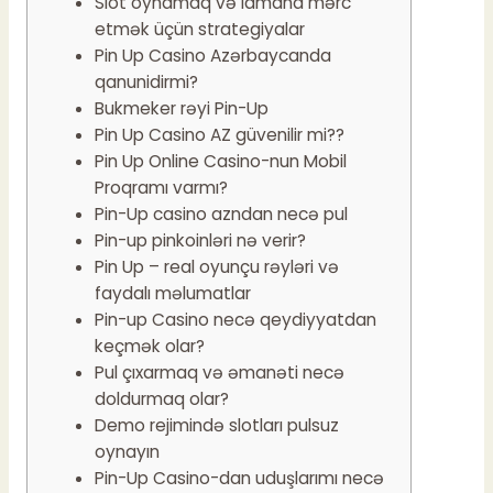
Slot oynamaq və idmana mərc
etmək üçün strategiyalar
Pin Up Casino Azərbaycanda
qanunidirmi?
Bukmeker rəyi Pin-Up
Pin Up Casino AZ güvenilir mi??
Pin Up Online Casino-nun Mobil
Proqramı varmı?
Pin-Up casino azndan necə pul
Pin-up pinkoinləri nə verir?
Pin Up – real oyunçu rəyləri və
faydalı məlumatlar
Pin-up Casino necə qeydiyyatdan
keçmək olar?
Pul çıxarmaq və əmanəti necə
doldurmaq olar?
Demo rejimində slotları pulsuz
oynayın
Pin-Up Casino-dan uduşlarımı necə