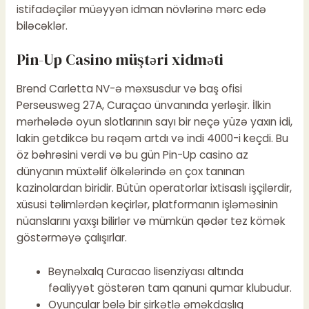
istifadəçilər müəyyən idman növlərinə mərc edə
biləcəklər.
Pin-Up Casino müştəri xidməti
Brend Carletta NV-ə məxsusdur və baş ofisi
Perseusweg 27A, Curaçao ünvanında yerləşir. İlkin
mərhələdə oyun slotlarının sayı bir neçə yüzə yaxın idi,
lakin getdikcə bu rəqəm artdı və indi 4000-i keçdi. Bu
öz bəhrəsini verdi və bu gün Pin-Up casino az
dünyanın müxtəlif ölkələrində ən çox tanınan
kazinolardan biridir. Bütün operatorlar ixtisaslı işçilərdir,
xüsusi təlimlərdən keçirlər, platformanın işləməsinin
nüanslarını yaxşı bilirlər və mümkün qədər tez kömək
göstərməyə çalışırlar.
Beynəlxalq Curacao lisenziyası altında
fəaliyyət göstərən tam qanuni qumar klubudur.
Oyunçular belə bir şirkətlə əməkdaşlıq