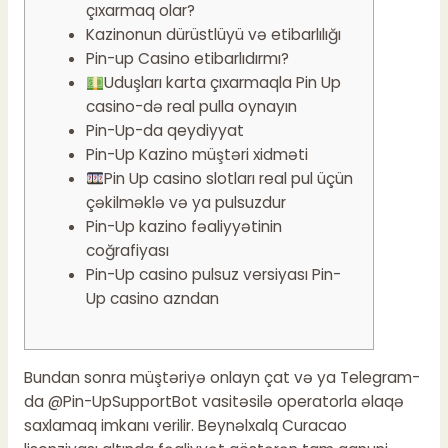
çıxarmaq olar?
Kazinonun dürüstlüyü və etibarlılığı
Pin-up Casino etibarlıdırmı?
Uduşları karta çıxarmaqla Pin Up
casino-də real pulla oynayın
Pin-Up-da qeydiyyat
Pin-Up Kazino müştəri xidməti
Pin Up casino slotları real pul üçün
çəkilməklə və ya pulsuzdur
Pin-Up kazino fəaliyyətinin
coğrafiyası
Pin-Up casino pulsuz versiyası Pin-
Up casino azndan
Bundan sonra müştəriyə onlayn çat və ya Telegram-
da @Pin-UpSupportBot vasitəsilə operatorla əlaqə
saxlamaq imkanı verilir. Beynəlxalq Curacao