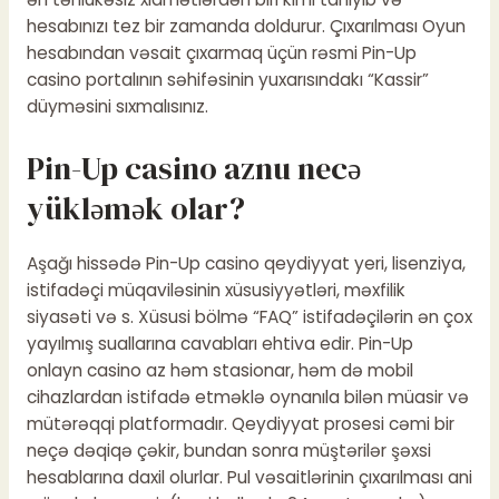
hesabınızı tez bir zamanda doldurur. Çıxarılması Oyun
hesabından vəsait çıxarmaq üçün rəsmi Pin-Up
casino portalının səhifəsinin yuxarısındakı “Kassir”
düyməsini sıxmalısınız.
Pin-Up casino aznu necə
yükləmək olar?
Aşağı hissədə Pin-Up casino qeydiyyat yeri, lisenziya,
istifadəçi müqaviləsinin xüsusiyyətləri, məxfilik
siyasəti və s. Xüsusi bölmə “FAQ” istifadəçilərin ən çox
yayılmış suallarına cavabları ehtiva edir. Pin-Up
onlayn casino az həm stasionar, həm də mobil
cihazlardan istifadə etməklə oynanıla bilən müasir və
mütərəqqi platformadır. Qeydiyyat prosesi cəmi bir
neçə dəqiqə çəkir, bundan sonra müştərilər şəxsi
hesablarına daxil olurlar. Pul vəsaitlərinin çıxarılması ani