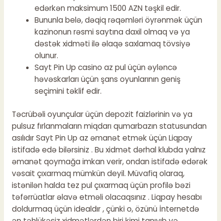
edərkən maksimum 1500 AZN təşkil edir.
Bununla belə, dəqiq rəqəmləri öyrənmək üçün
kazinonun rəsmi saytına daxil olmaq və ya
dəstək xidməti ilə əlaqə saxlamaq tövsiyə
olunur.
Sayt Pin Up casino az pul üçün əyləncə
həvəskarları üçün şans oyunlarının geniş
seçimini təklif edir.
Təcrübəli oyunçular üçün depozit faizlərinin və ya
pulsuz fırlanmaların miqdarı qumarbazın statusundan
asılıdır Sayt Pin Up az əmanət etmək üçün Liqpay
istifadə edə bilərsiniz . Bu xidmət dərhal klubda yalnız
əmanət qoymağa imkan verir, ondan istifadə edərək
vəsait çıxarmaq mümkün deyil. Müvafiq olaraq,
istənilən halda tez pul çıxarmaq üçün profilə bəzi
təfərrüatlar əlavə etməli olacaqsınız . Liqpay hesabı
doldurmaq üçün idealdır , çünki o, özünü İnternetdə
ən təhlükəsiz xidmətlərdən biri kimi tanıyıb və