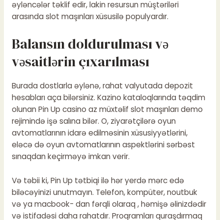
əyləncələr təklif edir, lakin resursun müştəriləri
arasında slot maşınları xüsusilə populyardır.
Balansın doldurulması və
vəsaitlərin çıxarılması
Burada dostlarla əylənə, rahat valyutada depozit
hesabları aça bilərsiniz. Kazino kataloqlarında təqdim
olunan Pin Up casino az müxtəlif slot maşınları demo
rejimində işə salına bilər. O, ziyarətçilərə oyun
avtomatlarının idarə edilməsinin xüsusiyyətlərini,
eləcə də oyun avtomatlarının aspektlərini sərbəst
sınaqdan keçirməyə imkan verir.
Və təbii ki, Pin Up tətbiqi ilə hər yerdə mərc edə
biləcəyinizi unutmayın. Telefon, kompüter, noutbuk
və ya macbook- dan fərqli olaraq , həmişə əlinizdədir
və istifadəsi daha rahatdır. Proqramları quraşdırmaq