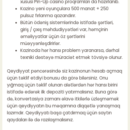
xüsusi Pin-Up casino proqramları da hazırlanıb.
Kazino yeni oyunçulara 500 manat + 250
pulsuz fırlanma qazandırır.
Bütün ödəniş sistemlərində istifadə şərtləri,
giriş / çıxış məhdudiyyətləri var, həmçinin
əməliyyatlar üçün öz şərtlərini
müəyyənləşdirirlər.
Kazinoda hər hansı problem yaranarsa, dərhal
texniki dəstəyə müraciət etmək tövsiyə olunur.
Qeydiyyat pəncərəsində siz kazinonun hesab açmaq
üçün təklif etdiyi bonusu da görə bilərsiniz. Onu
yığmaq üçün təklif olunan alətlərdən hər hansı birini
istifadə edərək ilk depoziti yatırmalısınız. Buna görə
də, konvertasiya zamanı əlavə itkilərlə üzləşməmək
üçün qeydiyyatın bu məqamına diqqətlə yanaşmaq
lazımdır. Qeydiyyatı başa çatdırmaq üçün saytın
qaydaları ilə də razılaşmalısınız.