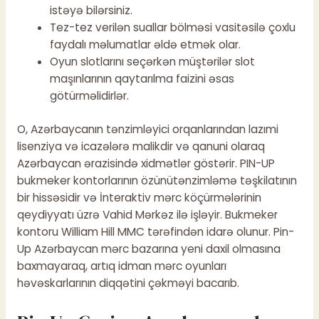
istəyə bilərsiniz.
Tez-tez verilən suallar bölməsi vasitəsilə çoxlu
faydalı məlumatlar əldə etmək olar.
Oyun slotlarını seçərkən müştərilər slot
maşınlarının qaytarılma faizini əsas
götürməlidirlər.
O, Azərbaycanın tənzimləyici orqanlarından lazımi
lisenziya və icazələrə malikdir və qanuni olaraq
Azərbaycan ərazisində xidmətlər göstərir. PIN-UP
bukmeker kontorlarının özünütənzimləmə təşkilatının
bir hissəsidir və İnteraktiv mərc köçürmələrinin
qeydiyyatı üzrə Vahid Mərkəz ilə işləyir. Bukmeker
kontoru William Hill MMC tərəfindən idarə olunur. Pin-
Up Azərbaycan mərc bazarına yeni daxil olmasına
baxmayaraq, artıq idman mərc oyunları
həvəskarlarının diqqətini çəkməyi bacarıb.