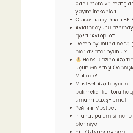
canlı mərc və matçlar
yayım imkanları
Ставки на футбол в БК
Aviator oyunu azerba
qəza “Avtopilot”
Demo oyununa necə 
olar aviator oyunu ?
Hansı Kazino Azərb
üçün Ən Yaxşı Ödənişl
Malikdir?
MostBet Azərbaycan
bukmeker kontoru ha
ümumi baxış-icmal
Рейтинг Mostbet
manat pulum silindi b
olar niye
ci il Oktyabr ayında