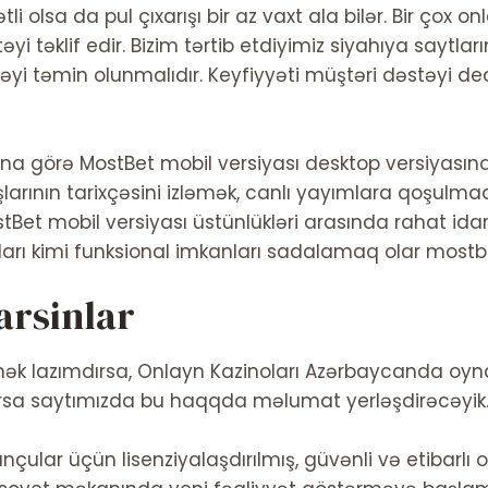
 olsa da pul çıxarışı bir az vaxt ala bilər. Bir çox o
əyi təklif edir. Bizim tərtib etdiyimiz siyahıya saytl
stəyi təmin olunmalıdır. Keyfiyyəti müştəri dəstəyi
ına görə MostBet mobil versiyası desktop versiyasın
arının tarixçəsini izləmək, canlı yayımlara qoşulmaq v
Bet mobil versiyası üstünlükləri arasında rahat id
şları kimi funksional imkanları sadalamaq olar
mostb
arsinlar
mək lazımdırsa, Onlayn Kazinoları Azərbaycanda oy
olarsa saytımızda bu haqqda məlumat yerləşdirəcəyik
ular üçün lisenziyalaşdırılmış, güvənli və etibarlı olm