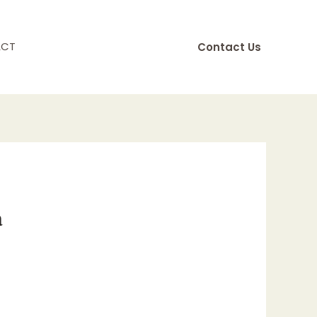
ACT
Contact Us
a