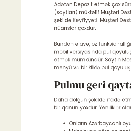
Adətən Depozit etmək çox sürətli
(saytları) müxtəlif Müştəri Dəst
şəkildə Keyfiyyətli Müştəri Də
nüanslar çoxdur.
Bundan əlavə, öz funksionallığ
mobil versiyasında pul qoyuluşl
etmək mümkündür. Saytın Most
menyü və bir kliklə pul qoyulu
Pulmu geri qayt
Daha dolğun şəkildə ifadə et
bir qanun yoxdur. Yeniliklər 
Onların Azərbaycanlı oyunç