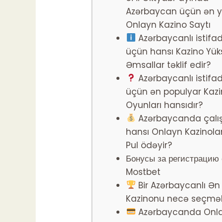
Azərbaycan üçün ən y
Onlayn Kazino Saytı
Azərbaycanlı istifad
üçün hansı Kazino Yük
Əmsallar təklif edir?
Azərbaycanlı istifad
üçün ən populyar Kaz
Oyunları hansıdır?
Azərbaycanda çalı
hansı Onlayn Kazinola
Pul ödəyir?
Бонусы за регистрацию 
Mostbet
Bir Azərbaycanlı Ən
Kazinonu necə seçməl
Azərbaycanda Onl