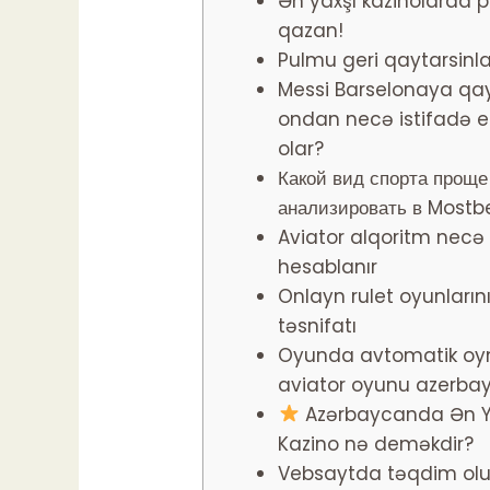
Ən yaxşı kazinolarda p
qazan!
Pulmu geri qaytarsinla
Messi Barselonaya qay
ondan necə istifadə 
olar?
Какой вид спорта проще
анализировать в Mostb
Aviator alqoritm necə
hesablanır
Onlayn rulet oyunların
təsnifatı
Oyunda avtomatik oy
aviator oyunu azerba
Azərbaycanda Ən Y
Kazino nə deməkdir?
Vebsaytda təqdim ol