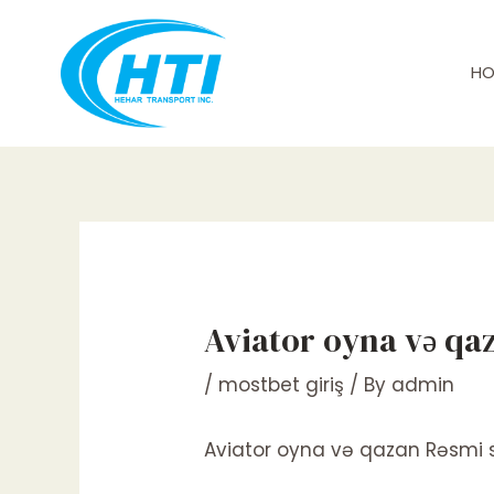
Skip
Post
to
navigation
content
HO
Aviator oyna və qa
/
mostbet giriş
/ By
admin
Aviator oyna və qazan Rəsmi 