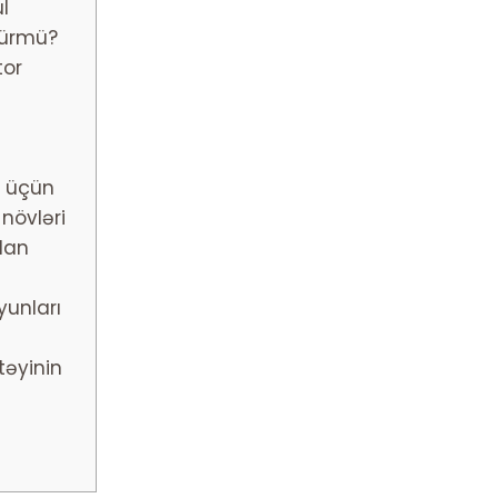
l
ürmü?
tor
r üçün
növləri
dan
yunları
təyinin