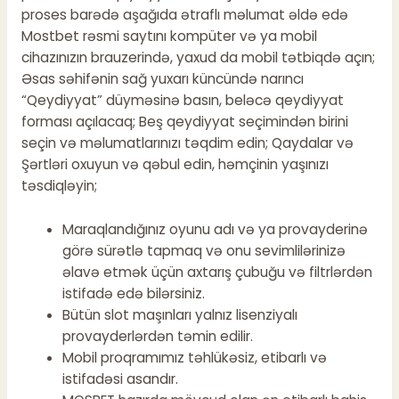
proses barədə aşağıda ətraflı məlumat əldə edə
Mostbet rəsmi saytını kompüter və ya mobil
cihazınızın brauzerində, yaxud da mobil tətbiqdə açın;
Əsas səhifənin sağ yuxarı küncündə narıncı
“Qeydiyyat” düyməsinə basın, beləcə qeydiyyat
forması açılacaq; Beş qeydiyyat seçimindən birini
seçin və məlumatlarınızı təqdim edin; Qaydalar və
Şərtləri oxuyun və qəbul edin, həmçinin yaşınızı
təsdiqləyin;
Maraqlandığınız oyunu adı və ya provayderinə
görə sürətlə tapmaq və onu sevimlilərinizə
əlavə etmək üçün axtarış çubuğu və filtrlərdən
istifadə edə bilərsiniz.
Bütün slot maşınları yalnız lisenziyalı
provayderlərdən təmin edilir.
Mobil proqramımız təhlükəsiz, etibarlı və
istifadəsi asandır.