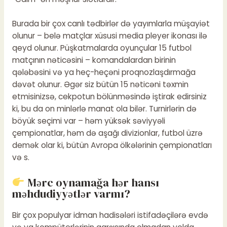
Burada bir çox canlı tədbirlər də yayımlarla müşayiət
olunur – belə matçlar xüsusi media pleyer ikonası ilə
qeyd olunur. Püşkatmalarda oyunçular 15 futbol
matçının nəticəsini – komandalardan birinin
qələbəsini və ya heç-heçəni proqnozlaşdırmağa
dəvət olunur. Əgər siz bütün 15 nəticəni təxmin
etmisinizsə, cekpotun bölünməsində iştirak edirsiniz
ki, bu da on minlərlə manat ola bilər. Turnirlərin də
böyük seçimi var – həm yüksək səviyyəli
çempionatlar, həm də aşağı divizionlar, futbol üzrə
demək olar ki, bütün Avropa ölkələrinin çempionatları
və s.
Mərc oynamağa hər hansı
məhdudiyyətlər varmı?
Bir çox populyar idman hadisələri istifadəçilərə evdə