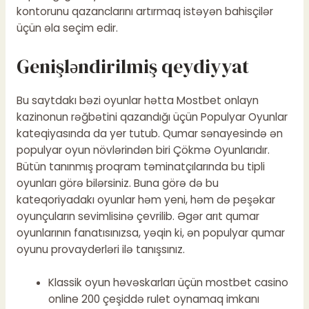
kontorunu qazanclarını artırmaq istəyən bahisçilər
üçün əla seçim edir.
Genişləndirilmiş qeydiyyat
Bu saytdakı bəzi oyunlar hətta Mostbet onlayn
kazinonun rəğbətini qazandığı üçün Populyar Oyunlar
kateqiyasında da yer tutub. Qumar sənayesində ən
populyar oyun növlərindən biri Çökmə Oyunlarıdır.
Bütün tanınmış proqram təminatçılarında bu tipli
oyunları görə bilərsiniz. Buna görə də bu
kateqoriyadakı oyunlar həm yeni, həm də peşəkar
oyunçuların sevimlisinə çevrilib. Əgər arıt qumar
oyunlarının fanatısınızsa, yəqin ki, ən populyar qumar
oyunu provayderləri ilə tanışsınız.
Klassik oyun həvəskarları üçün mostbet casino
online 200 çeşiddə rulet oynamaq imkanı