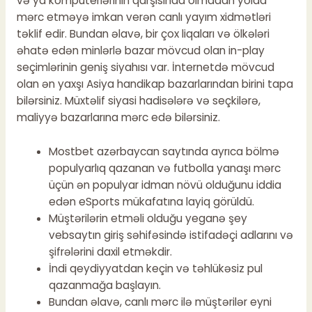
və ya kompüterlərinin qarşısında olmadan yolda
mərc etməyə imkan verən canlı yayım xidmətləri
təklif edir. Bundan əlavə, bir çox liqaları və ölkələri
əhatə edən minlərlə bazar mövcud olan in-play
seçimlərinin geniş siyahısı var. İnternetdə mövcud
olan ən yaxşı Asiya handikap bazarlarından birini tapa
bilərsiniz. Müxtəlif siyasi hadisələrə və seçkilərə,
maliyyə bazarlarına mərc edə bilərsiniz.
Mostbet azərbaycan saytında ayrıca bölmə
populyarlıq qazanan və futbolla yanaşı mərc
üçün ən populyar idman növü olduğunu iddia
edən eSports mükafatına layiq görüldü.
Müştərilərin etməli olduğu yeganə şey
vebsaytın giriş səhifəsində istifadəçi adlarını və
şifrələrini daxil etməkdir.
İndi qeydiyyatdan keçin və təhlükəsiz pul
qazanmağa başlayın.
Bundan əlavə, canlı mərc ilə müştərilər eyni