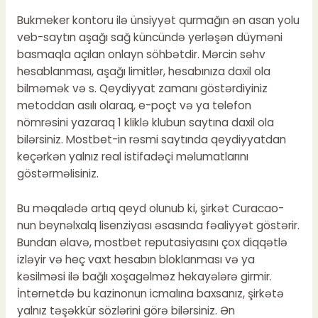
Bukmeker kontoru ilə ünsiyyət qurmağın ən asan yolu
veb-saytın aşağı sağ küncündə yerləşən düyməni
basmaqla açılan onlayn söhbətdir. Mərcin səhv
hesablanması, aşağı limitlər, hesabınıza daxil ola
bilməmək və s. Qeydiyyat zamanı göstərdiyiniz
metoddan asılı olaraq, e-poçt və ya telefon
nömrəsini yazaraq 1 kliklə klubun saytına daxil ola
bilərsiniz. Mostbet-in rəsmi saytında qeydiyyatdan
keçərkən yalnız real istifadəçi məlumatlarını
göstərməlisiniz.
Bu məqalədə artıq qeyd olunub ki, şirkət Curacao-
nun beynəlxalq lisenziyası əsasında fəaliyyət göstərir.
Bundan əlavə, mostbet reputasiyasını çox diqqətlə
izləyir və heç vaxt hesabın bloklanması və ya
kəsilməsi ilə bağlı xoşagəlməz hekayələrə girmir.
İnternetdə bu kazinonun icmalına baxsanız, şirkətə
yalnız təşəkkür sözlərini görə bilərsiniz. Ən