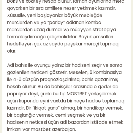
boks və xokkey hesab olunur. İdman oyunlarına mərc
qoyarkən bir sıra amillərə nəzər yetirmək lazımdır.
Xüsusilə, yeni başlayanlar böyük məbləğdə
mərclərdən və ya “parlay” adlanan kombo
mərclərdən uzaq durmalı və müəyyən strategiya
formalaşdırmağa çalışmalıdırlar. Böyük əmsalları
hədəfləyən çox az sayda peşəkar mərcçi tapmaq
olar.
Adi bahis ilə oyunçu yalnız bir hadisəni seçir və sonra
gözlənilən nəticəni göstərir. Məsələn, 6 kombinasiya
ilə 4-ü düzgün proqnozlaşdırılırsa, bahis qazanılmış
hesab olunur. Bu da bahisçilər arasında o qədər də
populyar deyil, çünki bu tip MOSTBET yerləşdirmək
üçün kuponda eyni vaxtda bir neçə hadisə toplamaq
lazımdır. Bir “ikiqat şans” almaq, bir handikap vermək,
bir başlanğıc vermək, cəmi seçmək və ya bir
hadisənin nəticəsi üçün adi bazardan istifadə etmək
imkanı var
mostbet azerbaijan
.