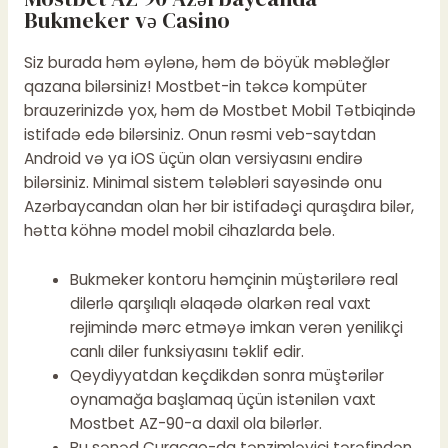
Bukmeker və Casino
Siz burada həm əylənə, həm də böyük məbləğlər
qazana bilərsiniz! Mostbet-in təkcə kompüter
brauzerinizdə yox, həm də Mostbet Mobil Tətbiqində
istifadə edə bilərsiniz. Onun rəsmi veb-saytdan
Android və ya iOS üçün olan versiyasını endirə
bilərsiniz. Minimal sistem tələbləri sayəsində onu
Azərbaycandan olan hər bir istifadəçi quraşdıra bilər,
hətta köhnə model mobil cihazlarda belə.
Bukmeker kontoru həmçinin müştərilərə real
dilerlə qarşılıqlı əlaqədə olarkən real vaxt
rejimində mərc etməyə imkan verən yenilikçi
canlı diler funksiyasını təklif edir.
Qeydiyyatdan keçdikdən sonra müştərilər
oynamağa başlamaq üçün istənilən vaxt
Mostbet AZ-90-a daxil ola bilərlər.
Bu sənəd Curacao-da tənzimləyici tərəfindən