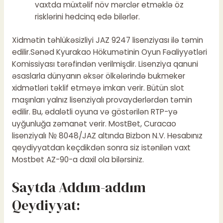
vaxtda müxtəlif növ mərclər etməklə öz
risklərini hedcinq edə bilərlər.
Xidmətin təhlükəsizliyi JAZ 9247 lisenziyası ilə təmin
edilir.Sənəd Kyurakao Hökumətinin Oyun Fəaliyyətləri
Komissiyası tərəfindən verilmişdir. Lisenziya qanuni
əsaslarla dünyanın əksər ölkələrində bukmeker
xidmətləri təklif etməyə imkan verir. Bütün slot
maşınları yalnız lisenziyalı provayderlərdən təmin
edilir. Bu, ədalətli oyuna və göstərilən RTP-yə
uyğunluğa zəmanət verir. MostBet, Curacao
lisenziyalı № 8048/JAZ altında Bizbon N.V. Hesabınız
qeydiyyatdan keçdikdən sonra siz istənilən vaxt
Mostbet AZ-90-a daxil ola bilərsiniz.
Saytda Addım-addım
Qeydiyyat: