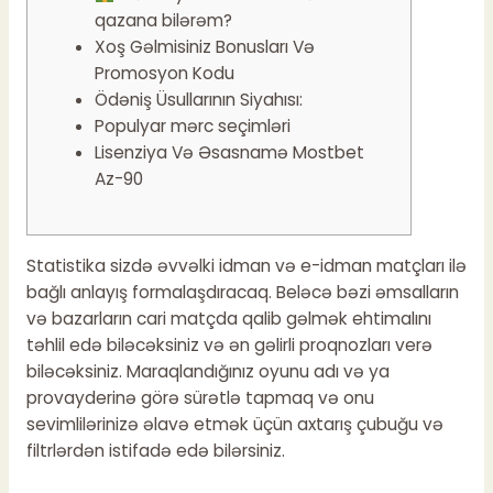
qazana bilərəm?
Xoş Gəlmisiniz Bonusları Və
Promosyon Kodu
Ödəniş Üsullarının Siyahısı:
Populyar mərc seçimləri
Lisenziya Və Əsasnamə Mostbet
Az-90
Statistika sizdə əvvəlki idman və e-idman matçları ilə
bağlı anlayış formalaşdıracaq. Beləcə bəzi əmsalların
və bazarların cari matçda qalib gəlmək ehtimalını
təhlil edə biləcəksiniz və ən gəlirli proqnozları verə
biləcəksiniz. Maraqlandığınız oyunu adı və ya
provayderinə görə sürətlə tapmaq və onu
sevimlilərinizə əlavə etmək üçün axtarış çubuğu və
filtrlərdən istifadə edə bilərsiniz.