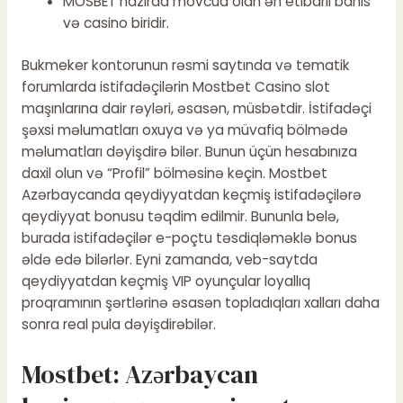
MOSBET hazırda mövcud olan ən etibarlı bahis
və casino biridir.
Bukmeker kontorunun rəsmi saytında və tematik
forumlarda istifadəçilərin Mostbet Casino slot
maşınlarına dair rəyləri, əsasən, müsbətdir. İstifadəçi
şəxsi məlumatları oxuya və ya müvafiq bölmədə
məlumatları dəyişdirə bilər. Bunun üçün hesabınıza
daxil olun və “Profil” bölməsinə keçin. Mostbet
Azərbaycanda qeydiyyatdan keçmiş istifadəçilərə
qeydiyyat bonusu təqdim edilmir. Bununla belə,
burada istifadəçilər e-poçtu təsdiqləməklə bonus
əldə edə bilərlər. Eyni zamanda, veb-saytda
qeydiyyatdan keçmiş VIP oyunçular loyallıq
proqramının şərtlərinə əsasən topladıqları xalları daha
sonra real pula dəyişdirəbilər.
Mostbet: Azərbaycan