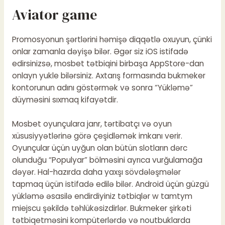
Aviator game
Promosyonun şərtlərini həmişə diqqətlə oxuyun, çünki
onlar zamanla dəyişə bilər. Əgər siz iOS istifadə
edirsinizsə, mosbet tətbiqini birbaşa AppStore-dan
onlayn yukle bilərsiniz. Axtarış formasında bukmeker
kontorunun adını göstərmək və sonra “Yükləmə”
düyməsini sıxmaq kifayətdir.
Mosbet oyunçulara janr, tərtibatçı və oyun
xüsusiyyətlərinə görə çeşidləmək imkanı verir.
Oyunçular üçün uyğun olan bütün slotların dərc
olunduğu “Populyar” bölməsini ayrıca vurğulamağa
dəyər. Hal-hazırda daha yaxşı sövdələşmələr
tapmaq üçün istifadə edilə bilər. Android üçün güzgü
yükləmə əsasilə endirdiyiniz tətbiqlər w tamtym
miejscu şəkildə təhlükəsizdirlər. Bukmeker şirkəti
tətbiqetməsini kompüterlərdə və noutbuklarda