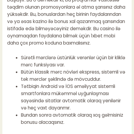
təqdim olunan promosyonlara əl atma şansınız daha
yüksəkdir. Bu, bonuslardan heç birinin faydalarından
və ya əsas kazino ilə bonus xal qazanmaq şansından
istifadə edə bilməyəcəyiniz deməkdir. Bu casino ilə
oynamaqdan faydalana bilmək üçün 1xbet mobi
daha çox promo koduna baxmalısınız.
Sürətli mərclərə üstünlük verənlər üçün bir kliklə
mərc funksiyası var.
Bütün klassik mərc növləri ekspress, sistemli və
tək mərclər şəklində də mövcuddur.
Tətbiqin Android və İOS əməliyyat sistemli
smartfonlara mükəmməl uyğunlaşması
sayəsində sitatlar avtomatik olaraq yenilənir
və heç vaxt dayanmır.
Bundan sonra avtomatik olaraq xoş gəlmisiniz
bonusu alacaqsınız.