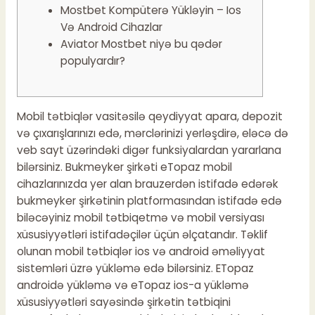
Mostbet Kompüterə Yükləyin – Ios
Və Android Cihazlar
Aviator Mostbet niyə bu qədər
populyardır?
Mobil tətbiqlər vasitəsilə qeydiyyat apara, depozit
və çıxarışlarınızı edə, mərclərinizi yerləşdirə, eləcə də
veb sayt üzərindəki digər funksiyalardan yararlana
bilərsiniz. Bukmeyker şirkəti eTopaz mobil
cihazlarınızda yer alan brauzerdən istifadə edərək
bukmeyker şirkətinin platformasından istifadə edə
biləcəyiniz mobil tətbiqetmə və mobil versiyası
xüsusiyyətləri istifadəçilər üçün əlçatandır. Təklif
olunan mobil tətbiqlər ios və android əməliyyat
sistemləri üzrə yükləmə edə bilərsiniz. ETopaz
androidə yükləmə və eTopaz ios-a yükləmə
xüsusiyyətləri sayəsində şirkətin tətbiqini