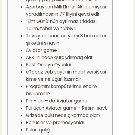
Azərbaycan Milli Elmlər Akademiyası
yaradılmasının 77 illiyini qeyd edir
“Elm Günü”nün ayrılmaz triadası:
Təlim, təhsil və tərbiyə
Tövsiyə olunan ən yaxşı 3 bukmeker
şirkətini sınayın
Aviator game
APK-nı necə quraşdırmaq olar
Best Onlayn Oyunlar
eTopaz veb saytının mobil versiyası
kimə və nə üçün lazımdır
Proqramını kompüterimə endirə
bilərəmmi?
Pin – Up – da Aviator game
Pul üçün Aviator game – Rəsmi sayt
Ərizədə pulu necə çıxarmaq olar?
Bonuslar və promosyonlar
Pulun qalığı