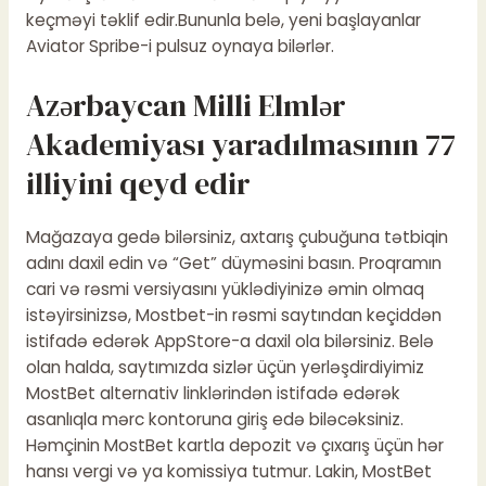
keçməyi təklif edir.Bununla belə, yeni başlayanlar
Aviator Spribe-i pulsuz oynaya bilərlər.
Azərbaycan Milli Elmlər
Akademiyası yaradılmasının 77
illiyini qeyd edir
Mağazaya gedə bilərsiniz, axtarış çubuğuna tətbiqin
adını daxil edin və “Get” düyməsini basın. Proqramın
cari və rəsmi versiyasını yüklədiyinizə əmin olmaq
istəyirsinizsə, Mostbet-in rəsmi saytından keçiddən
istifadə edərək AppStore-a daxil ola bilərsiniz. Belə
olan halda, saytımızda sizlər üçün yerləşdirdiyimiz
MostBet alternativ linklərindən istifadə edərək
asanlıqla mərc kontoruna giriş edə biləcəksiniz.
Həmçinin MostBet kartla depozit və çıxarış üçün hər
hansı vergi və ya komissiya tutmur. Lakin, MostBet