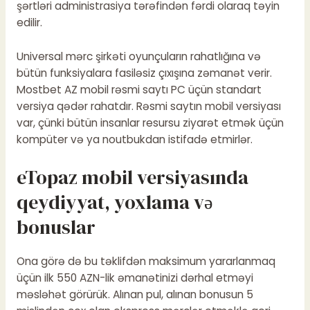
şərtləri administrasiya tərəfindən fərdi olaraq təyin
edilir.
Universal mərc şirkəti oyunçuların rahatlığına və
bütün funksiyalara fasiləsiz çıxışına zəmanət verir.
Mostbet AZ mobil rəsmi saytı PC üçün standart
versiya qədər rahatdır. Rəsmi saytın mobil versiyası
var, çünki bütün insanlar resursu ziyarət etmək üçün
kompüter və ya noutbukdan istifadə etmirlər.
eTopaz mobil versiyasında
qeydiyyat, yoxlama və
bonuslar
Ona görə də bu təklifdən maksimum yararlanmaq
üçün ilk 550 AZN-lik əmanətinizi dərhal etməyi
məsləhət görürük. Alınan pul, alınan bonusun 5