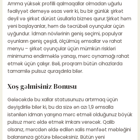
Amma yüksək profilli qalmaqallar olmadan uğurlu
fəaliyyət deməyə əsas verir ki, bu bir günlük şirkət
deyil və şirkət dürüst üsullarla biznes qurur.Şirkət həm
yeni başlayanlar, həm də təcrübəli oyunçular üçün
uyğundur. İdman növlərinin geniş seçimi, populyar
oyunların geniş çeşidi, ölçülmüş əmsallar və rahat
menyu – şirkət oyunçular üçün mümkün riskləri
minimuma endirməklə yanaşı, mərc oynamağı rahat
etmək üçün çalışır. Bəli, proqram bütün cihazlarda
tamamilə pulsuz quraşdırıla bilər.
Xoş gəlmisiniz Bonusu
Gələcəkdə bu xallar statusunuzu artırmaq üçün
dəyişdirilə bilər ki, bu da sizə ən azı 1,9 əmsalla
istənilən idman yarışına mərc etməli olduğunuz böyük
pulsuz mərc əldə etmək imkanı verəcək. Qalib
olsanız, mərcdən əldə edilən xalis mənfəət məbləğini
balansınıza götürə biləcəksiniz. Bütün yeni