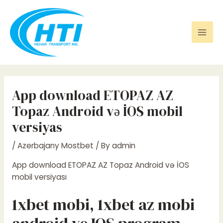
Skip
Post
Mai
to
navigation
Men
content
App download ETOPAZ AZ
Topaz Android və İOS mobil
versiyas
/
Azerbajany Mostbet
/ By
admin
App download ETOPAZ AZ Topaz Android və İOS
mobil versiyası
1xbet mobi, 1xbet az mobi