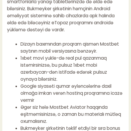
smartfonlarla yanaşı tabletlərinizdə də əldə edə
bilərsiniz. Bukmeyker şirkətinin həmçinin Android
əməliyyat sisteminə sahib cihazlarda apk halında
əldə edə biləcəyiniz eTopaz proqramını androidə
yükləmə dəstəyi də vardır.
Dizayn baxımından proqram qismən Mostbet
saytının mobil versiyasına bənzəyir.
1xbet movi yukle-də real pul qazanmaq
istəmirsinizsə, bu pulsuz 1xbet mobi
azerbaycan-dən istifadə edərək pulsuz
oynaya bilərsiniz.
Google siyasəti qumar əyləncələrinə daxil
olmağa imkan verən hostinq proqramına icazə
vermir
Əgər siz hələ Mostbet Aviator haqqında
eşitməmisinizsə, o zaman bu materialı mütləq
oxumalısınız.
Bukmeyker şirkətinin təklif etdiyi bir sıra bonus