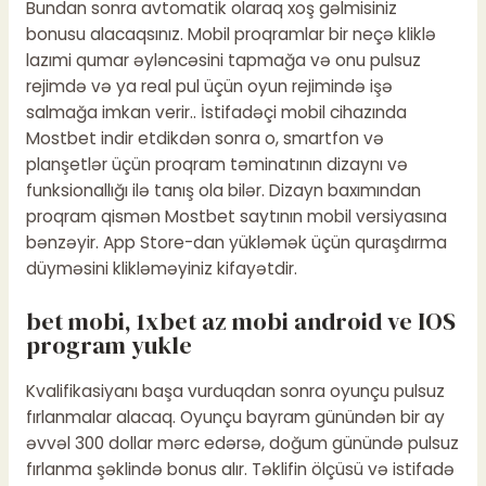
Bundan sonra avtomatik olaraq xoş gəlmisiniz
bonusu alacaqsınız. Mobil proqramlar bir neçə kliklə
lazımi qumar əyləncəsini tapmağa və onu pulsuz
rejimdə və ya real pul üçün oyun rejimində işə
salmağa imkan verir.. İstifadəçi mobil cihazında
Mostbet indir etdikdən sonra o, smartfon və
planşetlər üçün proqram təminatının dizaynı və
funksionallığı ilə tanış ola bilər. Dizayn baxımından
proqram qismən Mostbet saytının mobil versiyasına
bənzəyir. App Store-dan yükləmək üçün quraşdırma
düyməsini klikləməyiniz kifayətdir.
bet mobi, 1xbet az mobi android ve IOS
program yukle
Kvalifikasiyanı başa vurduqdan sonra oyunçu pulsuz
fırlanmalar alacaq. Oyunçu bayram günündən bir ay
əvvəl 300 dollar mərc edərsə, doğum günündə pulsuz
fırlanma şəklində bonus alır. Təklifin ölçüsü və istifadə