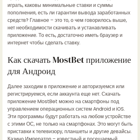
играть, каковы минимальные ставки и суммы
пополнения, есть ли гарантии вывода заработанных
средств? Главное – это то, о чем говорилось выше,
нет необходимости скачивать и устанавливать
приложение. То есть, достаточно иметь браузер и
интернет чтобы сделать ставку.
Как скачать MostBet приложение
для Андроид
Далее заходим в приложение и авторизуемся или
регистрируемся, если аккаунта еще нет. Скачать
приложение MostBet можно на смартфоны под
управлением операционных систем Android и iOS.
Эти программы будут работать на любом устройстве
с этими ОС, не только на смартфонах. Это могут быть
приставки к телевизору, планшеты и другие девайсы.
Казино Император – известный и посещаемый