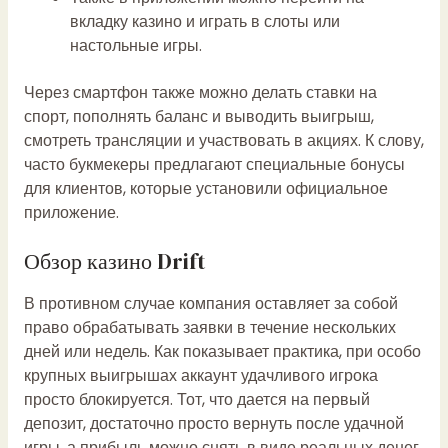
вкладку казино и играть в слоты или
настольные игры.
Через смартфон также можно делать ставки на
спорт, пополнять баланс и выводить выигрыш,
смотреть трансляции и участвовать в акциях. К слову,
часто букмекеры предлагают специальные бонусы
для клиентов, которые установили официальное
приложение.
Обзор казино Drift
В противном случае компания оставляет за собой
право обрабатывать заявки в течение нескольких
дней или недель. Как показывает практика, при особо
крупных выигрышах аккаунт удачливого игрока
просто блокируется. Тот, что дается на первый
депозит, достаточно просто вернуть после удачной
игры, а прибыль можно снять в виде реальных денег.