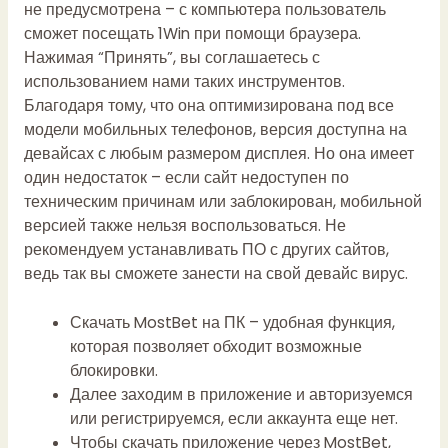
не предусмотрена – с компьютера пользователь
сможет посещать 1Win при помощи браузера.
Нажимая “Принять”, вы соглашаетесь с
использованием нами таких инструментов.
Благодаря тому, что она оптимизирована под все
модели мобильных телефонов, версия доступна на
девайсах с любым размером дисплея. Но она имеет
один недостаток – если сайт недоступен по
техническим причинам или заблокирован, мобильной
версией также нельзя воспользоваться. Не
рекомендуем устанавливать ПО с других сайтов,
ведь так вы сможете занести на свой девайс вирус.
Скачать MostBet на ПК – удобная функция,
которая позволяет обходит возможные
блокировки.
Далее заходим в приложение и авторизуемся
или регистрируемся, если аккаунта еще нет.
Чтобы скачать приложение через MostBet,