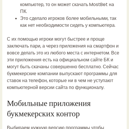
компьютер, то он может скачать MostBet на
ПК.
Это сделало игроков более мобильными, так
как нет необходимости сидеть у компьютера.
С их помощью игроки могут быстрее и проще
заключать пари, а через приложения на смартфон и
вовсе делать это из любого места с интернетом. Все
эти приложения есть на официальном сайте БК и
могут быть скачаны совершенно бесплатно. Сейчас
букмекерские компании выпускают программы для
ставок на телефон, которые ни в чем не уступают
компьютерной версии сайта по функционалу.
Мобильные приложения
букмекерских контор
Выбираем нужную версию программы чтобы