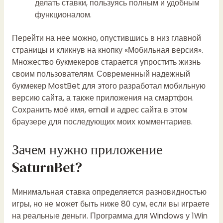
делать ставки, пользуясь полным и удобным
функционалом.
Перейти на нее можно, опустившись в низ главной
страницы и кликнув на кнопку «Мобильная версия».
Множество букмекеров старается упростить жизнь
своим пользователям. Современный надежный
букмекер MostBet для этого разработал мобильную
версию сайта, а также приложения на смартфон.
Сохранить моё имя, email и адрес сайта в этом
браузере для последующих моих комментариев.
Зачем нужно приложение
SaturnBet?
Минимальная ставка определяется разновидностью
игры, но не может быть ниже 80 сум, если вы играете
на реальные деньги. Программа для Windows у 1Win