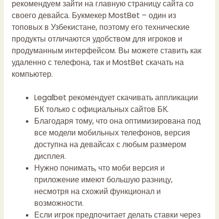
рекомендуем зайти на главную страницу сайта со
своего девайса. Букмекер MostBet – один из
топовых в Узбекистане, поэтому его технические
продукты отличаются удобством для игроков и
продуманным интерфейсом. Вы можете ставить как
удаленно с телефона, так и MostBet скачать на
компьютер.
Legalbet рекомендует скачивать аппликации
БК только с официальных сайтов БК.
Благодаря тому, что она оптимизирована под
все модели мобильных телефонов, версия
доступна на девайсах с любым размером
дисплея.
Нужно понимать, что моби версия и
приложение имеют большую разницу,
несмотря на схожий функционал и
возможности.
Если игрок предпочитает делать ставки через