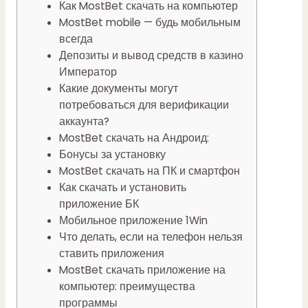
Как MostBet скачать на компьютер
MostBet mobile — будь мобильным
всегда
Депозиты и вывод средств в казино
Император
Какие документы могут
потребоваться для верификации
аккаунта?
MostBet скачать на Андроид:
Бонусы за установку
MostBet скачать на ПК и смартфон
Как скачать и установить
приложение БК
Мобильное приложение 1Win
Что делать, если на телефон нельзя
ставить приложения
MostBet скачать приложение на
компьютер: преимущества
программы