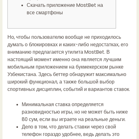
Скачать приложение MostBet на
все смартфоны
Но, чтобы пользователю вообще не приходилось
думать о блокировках и каких-либо недостатках, его
вниманию предлагается утилита MostBet. В
настоящий момент именно она является лучшим
мобильным приложением на букмекерском рынке
Узбекистана. Здесь беттер обнаружит максимально
широкий функционал, а также большой выбор
спортивных дисциплин, событий и вариантов ставок.
Минимальная ставка определяется
разновидностью игры, но не может быть ниже
80 сум, если вы играете на реальные деньги.
Дело в том, что делать ставки через свой
телефон гораздо удобнее, ведь делать это