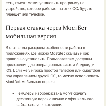
есть, клиент может установить программу на
устройство, которое работает на этих ОС, будь то
планшет или телефон.
Первая ставка через МостБет
мобильная версия
В статье мы раскроем особенности работы в
приложениях, где можно MostBet скачать и как
правильно установить. Пользователям доступны
приложения для операционных систем Андроид и
iOS. Если же у игрока простой телефон или смартфон
под управлением другой ОС, то можно использовать
MostBet мобильная версия.
Гемблеры из Узбекистана могут скачать
десктопную версию казино с официального
сайта, следуя инструкции.