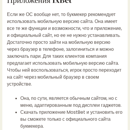
Если же ОС вообще нет, то букмекер рекомендует
использовать мобильную версию сайта. Она имеет
все те же функции и возможности, что и приложение,
и официальный сайт, но ее не нужно устанавливать.
Достаточно просто зайти на мобильную версию
через браузер в телефоне, залогиниться и можно
заключать пари. Для таких клиентов компания
предлагает использовать мобильную версию сайта.
Чтобы ней воспользоваться, игрок просто переходит
на сайт через мобильный браузер в своем
устройстве.
Она, по сути, является обычным сайтом, но с
меню, адаптированным под дисплеи гаджетов.
Скачать приложение MostBet и установить его
вы сможете только с официального сайта
букмекера.