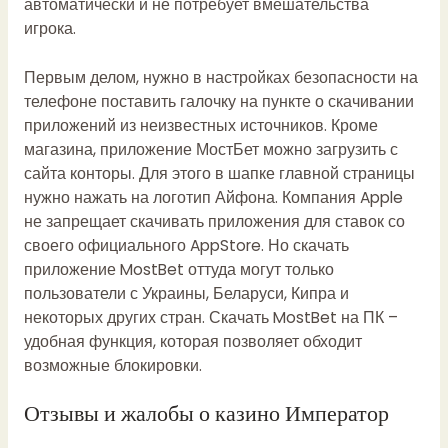
автоматически и не потребует вмешательства
игрока.
Первым делом, нужно в настройках безопасности на
телефоне поставить галочку на пункте о скачивании
приложений из неизвестных источников. Кроме
магазина, приложение МостБет можно загрузить с
сайта конторы. Для этого в шапке главной страницы
нужно нажать на логотип Айфона. Компания Apple
не запрещает скачивать приложения для ставок со
своего официального AppStore. Но скачать
приложение MostBet оттуда могут только
пользователи с Украины, Беларуси, Кипра и
некоторых других стран. Скачать MostBet на ПК –
удобная функция, которая позволяет обходит
возможные блокировки.
Отзывы и жалобы о казино Император