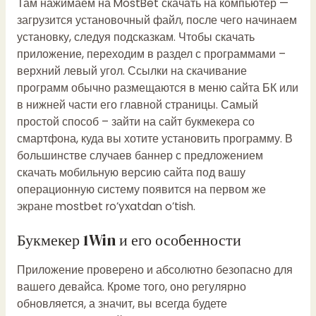
Там нажимаем на MostBet скачать на компьютер —
загрузится установочный файл, после чего начинаем
установку, следуя подсказкам. Чтобы скачать
приложение, переходим в раздел с программами –
верхний левый угол. Ссылки на скачивание
программ обычно размещаются в меню сайта БК или
в нижней части его главной страницы. Самый
простой способ – зайти на сайт букмекера со
смартфона, куда вы хотите установить программу. В
большинстве случаев баннер с предложением
скачать мобильную версию сайта под вашу
операционную систему появится на первом же
экране
mostbet ro’yxatdan o’tish
.
Букмекер 1Win и его особенности
Приложение проверено и абсолютно безопасно для
вашего девайса. Кроме того, оно регулярно
обновляется, а значит, вы всегда будете