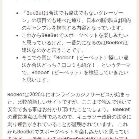
「BeeBetは合法でも違法でもないグレーゾー
ン」の項目でも述べた通り、日本の賭博罪は国内
のギャンブルを規制する内容となっています。
これからBeeBetでスポーツベットを楽しみたい
と思っているけど、一番気になるのはBeeBetは
違法なのかと言うことです。
そこで今回は「Beebet（ビーベット）怪しい違
法か合法どっち？口コミも紹介！」というテーマ
で、Beebet（ビーベット）を検証していきたい
と思います。
BeeBetは2020年にオンラインカジノサービスが始まっ
た、比較的新しいサイトですが、ここまで読んで頂いて
安全である事はお分かり頂けたことでしょう。 BeeBet
の運営拠点は海外であるので、キュラソー政府の法令に
則り運営がされていることが証明されています。 これ
からBeeBetでスポーツベットを楽しみたいと思ってい