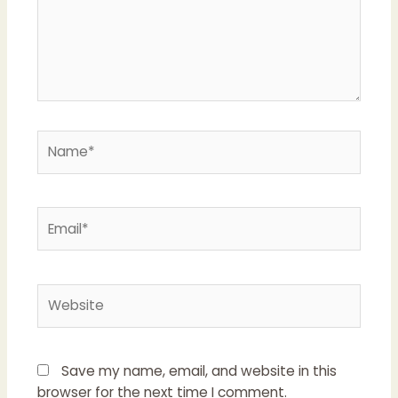
Name*
Email*
Website
Save my name, email, and website in this
browser for the next time I comment.