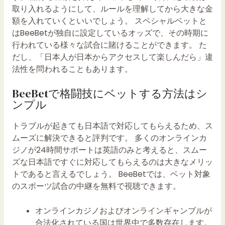
取り入れるようにして、ルールを理解してから大きな金
額を入れていくといいでしょう。 スペシャルベットと
はBeeBetが独自に設定しているオッズで、その時期に
行われている様々な試合に賭けることができます。 た
だし、「日本人が日本からアクセスして楽しんだら」違
法性を問われることもあります。
BeeBetで格闘技にベットする方法はシ
ンプル
トラブルが起きても日本語で対応してもらえるため、ス
ムーズに解決できると評判です。 多くのオンラインカ
ジノが24時間サポートは英語のみと考えると、スムー
ズな日本語ですぐに対応してもらえるのは大きなメリッ
トであると言えるでしょう。 BeeBetでは、ベット対象
のスポーツ試合の中継を無料で視聴できます。
オンラインカジノおよびオンラインギャンブルが
合法化されている国は世界中で多数存在します。