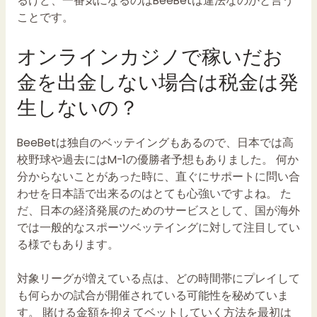
るけど、一番気になるのはBeeBetは違法なのかと言う
ことです。
オンラインカジノで稼いだお
金を出金しない場合は税金は発
生しないの？
BeeBetは独自のベッテイングもあるので、日本では高
校野球や過去にはM-1の優勝者予想もありました。 何か
分からないことがあった時に、直ぐにサポートに問い合
わせを日本語で出来るのはとても心強いですよね。 た
だ、日本の経済発展のためのサービスとして、国が海外
では一般的なスポーツベッテイングに対して注目してい
る様でもあります。
対象リーグが増えている点は、どの時間帯にプレイして
も何らかの試合が開催されている可能性を秘めていま
す。 賭ける金額を抑えてベットしていく方法を最初は