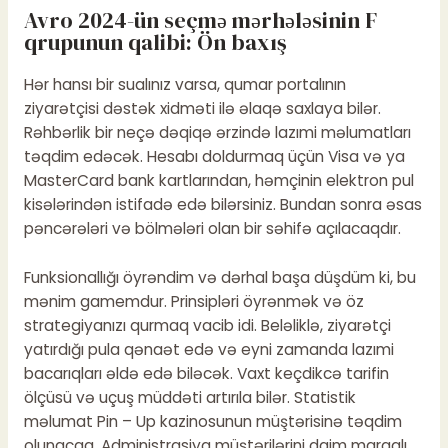
Avro 2024-ün seçmə mərhələsinin F
qrupunun qalibi: Ön baxış
Hər hansı bir sualınız varsa, qumar portalının
ziyarətçisi dəstək xidməti ilə əlaqə saxlaya bilər.
Rəhbərlik bir neçə dəqiqə ərzində lazımi məlumatları
təqdim edəcək. Hesabı doldurmaq üçün Visa və ya
MasterCard bank kartlarından, həmçinin elektron pul
kisələrindən istifadə edə bilərsiniz. Bundan sonra əsas
pəncərələri və bölmələri olan bir səhifə açılacaqdır.
Funksionallığı öyrəndim və dərhal başa düşdüm ki, bu
mənim gamemdur. Prinsipləri öyrənmək və öz
strategiyanızı qurmaq vacib idi. Beləliklə, ziyarətçi
yatırdığı pula qənaət edə və eyni zamanda lazımi
bacarıqları əldə edə biləcək. Vaxt keçdikcə tarifin
ölçüsü və uçuş müddəti artırıla bilər. Statistik
məlumat Pin – Up kazinosunun müştərisinə təqdim
olunacaq. Administrasiya müştərilərini daim maraqlı