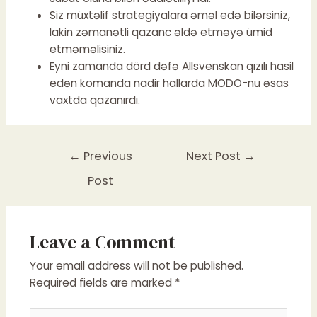
Siz müxtəlif strategiyalara əməl edə bilərsiniz,
lakin zəmanətli qazanc əldə etməyə ümid
etməməlisiniz.
Eyni zamanda dörd dəfə Allsvenskan qızılı hasil
edən komanda nadir hallarda MODO-nu əsas
vaxtda qazanırdı.
←
Previous
Next Post
→
Post
Leave a Comment
Your email address will not be published.
Required fields are marked
*
Type