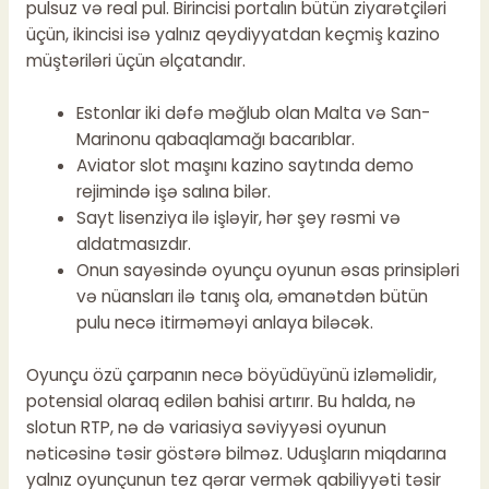
pulsuz və real pul. Birincisi portalın bütün ziyarətçiləri
üçün, ikincisi isə yalnız qeydiyyatdan keçmiş kazino
müştəriləri üçün əlçatandır.
Estonlar iki dəfə məğlub olan Malta və San-
Marinonu qabaqlamağı bacarıblar.
Aviator slot maşını kazino saytında demo
rejimində işə salına bilər.
Sayt lisenziya ilə işləyir, hər şey rəsmi və
aldatmasızdır.
Onun sayəsində oyunçu oyunun əsas prinsipləri
və nüansları ilə tanış ola, əmanətdən bütün
pulu necə itirməməyi anlaya biləcək.
Oyunçu özü çarpanın necə böyüdüyünü izləməlidir,
potensial olaraq edilən bahisi artırır. Bu halda, nə
slotun RTP, nə də variasiya səviyyəsi oyunun
nəticəsinə təsir göstərə bilməz. Uduşların miqdarına
yalnız oyunçunun tez qərar vermək qabiliyyəti təsir