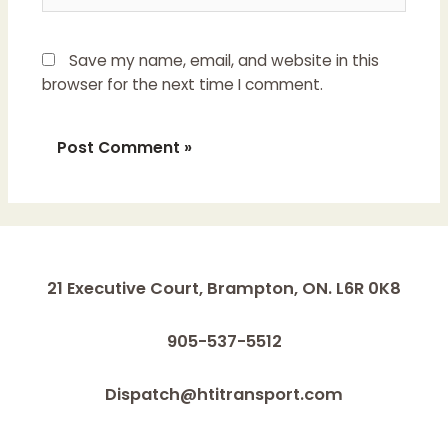
Save my name, email, and website in this
browser for the next time I comment.
21 Executive Court, Brampton, ON. L6R 0K8
905-537-5512
Dispatch@htitransport.com