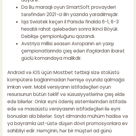
Da Bu maraqlı oyun SmartSoft provayderi
tərəfindən 2021-ci ilin yazında yaradılmışdır.
İqa Swiatek keçən il Parisdə finalda 6-1, 6-3
hesablı rahat qələbədən sonra ikinci Böyük
Dəbilqə çempionluğunu qazandı.
Avstriya millisi əsasən Avropanın ən yaxşı
çempionatlarında çıxış edən ifaçılardan ibarət
güclü komandaya malikdir.
Android və iOS üçün Mostbet tətbiqi sizə stolüstü
kompüterə bağlanmadan həmişə oyunda qalmağa
imkan verir. Mobil versiyanın istifadəçiləri oyun
resursunun bütün təklif və xüsusiyyətlərinə çıxış əldə
edə bilərlər. Onlar eyni ödəniş sistemlərindən istifadə
edə və masaüstü versiyasının istifadəçiləri ilə eyni
bonusları ala bilərlər. Sayt idmanda mühüm hadisə və
ya bayramla üst-üstə düşən dövri promosyonlara ev
sahibliyi edir. Həmçinin, hər bir müştəri ad günü