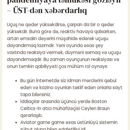
– ÜST-dən xəbərdarlıq
Uçuş nə qədər yüksəkdirsə, çarpan da bir o qədər
yüksəkdir. Buna görə də, reaktiv havaya qalxarkən,
artan əmsalın dəyərini müşahidə edərək uçuşu
dayandırmaq lazımdır. Yəni oyunda əsas şey
vaxtında reaksiya vermək, düyməni sıxmaq və uçuşu
dayandırmaqdır. Bu zaman oyunçunun reaksiyası və
onun təmkin qabiliyyəti çox mühüm rol oynayır.
Bu gün İnternetdə siz idman mərclərini qəbul
edən və kazino oyunları təklif edən onlarla sayt
tapa bilərsiniz.
İddiaçılar arasında üçüncü yerdə Boston
Celtics-in atıcı mühafizəçisi Ceylen Braun
qərarlaşıb.
Aviator game game əsas üstünlüyü sistemin
sübut oluna bilən ədalətliliyi idi.