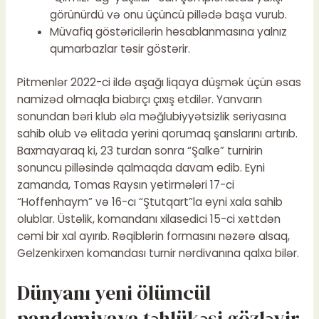
görünürdü və onu üçüncü pillədə başa vurub.
Müvafiq göstəricilərin hesablanmasına yalnız
qumarbazlar təsir göstərir.
Pitmenlər 2022-ci ildə aşağı liqaya düşmək üçün əsas
namizəd olmaqla biabırçı çıxış etdilər. Yanvarın
sonundan bəri klub əla məğlubiyyətsizlik seriyasına
sahib olub və elitada yerini qorumaq şanslarını artırıb.
Baxmayaraq ki, 23 turdan sonra “Şalke” turnirin
sonuncu pilləsində qalmaqda davam edib. Eyni
zamanda, Tomas Raysın yetirmələri 17-ci
“Hoffenhaym” və 16-cı “Ştutqart”la eyni xala sahib
olublar. Üstəlik, komandanı xilasedici 15-ci xəttdən
cəmi bir xal ayırıb. Rəqiblərin formasını nəzərə alsaq,
Gelzenkirxen komandası turnir nərdivanına qalxa bilər.
Dünyanı yeni ölümcül
pandemiyaya təhlükəsi gözləyir