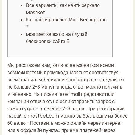
Все варианты, как найти зеркало
MostBet
Как найти рабочее МостБет зеркало
?
MostBet зеркало на случай
блокировки сайта Б
Мы расскажем вам, как воспользоваться всеми
возможностями промокода Мостбет соответствуя
всем правилам. Ожидание оператора в чате длится
не больше 2-3 минут, иногда ответ можно получить
мгновенно. На письма по e-mail представители
компании отвечают, но если отправить запрос с
самого утра – в течение 2-3 часов. При регистрации
на сайте mostbet.com можно выбрать одну из более
60 валют. Поставить можно онлайн через интернет
или в оффлайн пунктах приема платежей через