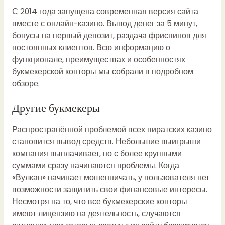
С 2014 года запущена современная версия сайта
вместе с онлайн-казино. Вывод денег за 5 минут,
бонусы на первый депозит, раздача фриспинов для
постоянных клиентов. Всю информацию о
функционале, преимуществах и особенностях
букмекерской конторы мы собрали в подробном
обзоре.
Другие букмекеры
Распространённой проблемой всех пиратских казино
становится вывод средств. Небольшие выигрыши
компания выплачивает, но с более крупными
суммами сразу начинаются проблемы. Когда
«Вулкан» начинает мошенничать, у пользователя нет
возможности защитить свои финансовые интересы.
Несмотря на то, что все букмекерские конторы
имеют лицензию на деятельность, случаются