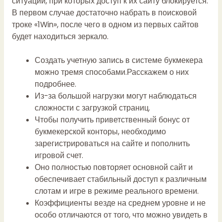
ситуации, при которых доступ к их сайту блокируется.
В первом случае достаточно набрать в поисковой
троке «1Win», после чего в одном из первых сайтов
будет находиться зеркало.
Создать учетную запись в системе букмекера
можно тремя способами.Расскажем о них
подробнее.
Из-за большой нагрузки могут наблюдаться
сложности с загрузкой страниц.
Чтобы получить приветственный бонус от
букмекерской конторы, необходимо
зарегистрироваться на сайте и пополнить
игровой счет.
Оно полностью повторяет основной сайт и
обеспечивает стабильный доступ к различным
слотам и игре в режиме реального времени.
Коэффициенты везде на среднем уровне и не
особо отличаются от того, что можно увидеть в