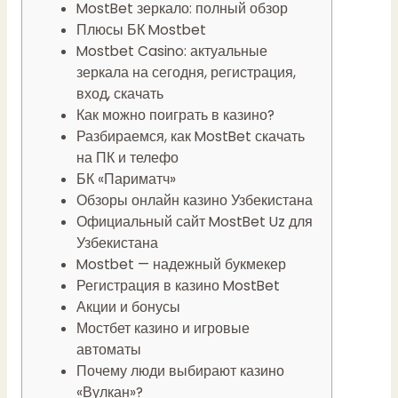
MostBet зеркало: полный обзор
Плюсы БК Mostbet
Mostbet Casino: актуальные
зеркала на сегодня, регистрация,
вход, скачать
Как можно поиграть в казино?
Разбираемся, как MostBet скачать
на ПК и телефо
БК «Париматч»
Обзоры онлайн казино Узбекистана
Официальный сайт MostBet Uz для
Узбекистана
Mostbet — надежный букмекер
Регистрация в казино MostBet
Акции и бонусы
Мостбет казино и игровые
автоматы
Почему люди выбирают казино
«Вулкан»?