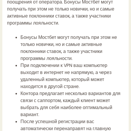
поощрения от оператора. Бонусы Мостбет могут
получать при этом не только новички, но и самые
активные поклонники ставок, а также участники
программы лояльности.
Бонусы Мостбет могут получать при этом не
только новички, но и самые активные
поклонники ставок, а также участники
программы лояльности.
При подключении к VPN ваш компьютер
выходит в интернет не напрямую, а через
удаленный компьютер, который может
находится в другой стране.
Контора предлагает несколько вариантов для
связи с саппортом, каждый клиент может
выбрать для себя наиболее оптимальный
вариант.
После успешной регистрации вас
автоматически перенаправят на главную