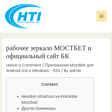
Skip
Post
Mai
to
navigation
Men
content
рабочее зеркало МОСТБЕТ и
официальный сайт БК
Leave a Comment
/
Приложения MostBet для
Android, IOs и Windows - 624
/ By
admin
Content
Hesabın strukturu və imkanları
Mostbet
Другие букмекеры