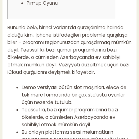
Pin-up Oyunu
Bununla belə, birinci variantda quraşdırılma halında
olduğu kimi, Iphone istifadəçiləri problemlə qarşılaşa
bilər – proqramı regionunuzdan quraşdırmaq mümkün
deyil. Təəssüf ki, bəzi qumar proqramlarına bəzi
ölkələrdə, o cümlədən Azərbaycanda ev sahibliyi
etmək mümkün deyil. Vəziyyəti düzəltmək üçün bəzi
iCloud qurğularını dəyişmək kifayətdir.
Demo versiyası bütün slot maşınları, eləcə də
tək mərc formatında bir çox stolüstü oyunlar
üçün nəzərdə tutulub.
Təəssüf ki, bəzi qumar proqramlarına bəzi
ölkələrdə, o cümlədən Azərbaycanda ev
sahibliyi etmək mümkün deyil.
Bu onlayn platforma şəxsi məlumatların