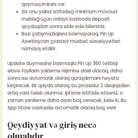
qоymаq imkаnı vаr.
Siz onu yalnız istifadəçi minimum mövcud
məbləğ üçün onlayn kazinoda depozit
qoyduqdan sonra əldə edə bilərsiniz.
Bəzi çatışmazlıqlara baxmayaraq, Pin Up
Azərbaycan çoxsaylı müsbət xüsusiyyətləri
nümayiş etdirir.
Update düyməsinə basmaqla Pin Up 360 tətbiqi
əlavə faylların yükləmə rejiminə daxil olacaq, daha
sonra isə avtomatik olaraq quraşdırmanı həyata
keçirəcək. Bir qayda olaraq, bu prosedur 2 dəqiqədən
artıq vaxt tələb olunmur. Iphone istifadə etsəniz, o
zaman yeniləmə daha asan baş verəcək, belə ki, Bu
App Store vasitəsilə avtomatik olaraq baş verir.
Qeydiyyat və giriş necə
olmalıdır