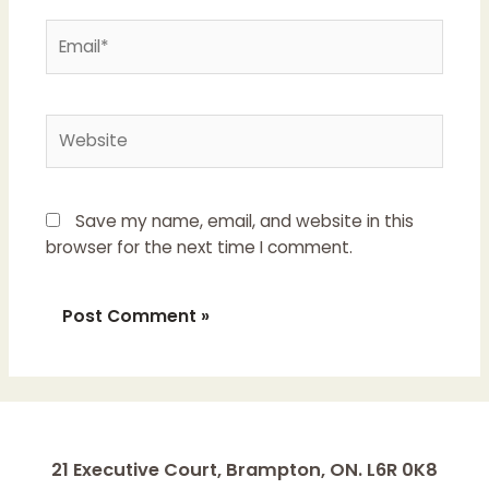
Email*
Website
Save my name, email, and website in this
browser for the next time I comment.
21 Executive Court, Brampton, ON. L6R 0K8