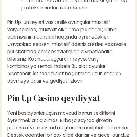
qorunmasına zəmanət verən müasir şifrələmə
protokollarından istifadə edir.
Pin Up-ün rəyləri vasitəsilə oyunçular müxtəlif
valyutalarda, müxtəlif ölkələrdə pul ödənişlərinin
edilməsinin nüansları haqqında öyrənəcəklər.
Cavablara əsasən, müxtəlif ödəniş alətləri vasitəsilə
pul çıxarmaq perspektivlərini də qiymətləndirə
bilərsiniz. Kazinoda üççarxlı, meyvə, yarış,
kombinasiya temalı, habelə 3D slot oyunları
əlçatandır. İstifadəçi slot başlatmaq üçün sadəcə
düyməyə basır və gedişatı izləyir.
Pin Up Casino qeydiyyat
Yeni başlayanlar üçün mövcud bonus təkliflərini
öyrənmək artıq olmaz. Birbaşa saytda şirkətin
potensial və mövcud müştəriləri məsləhət ala bilərlər.
Dəstək agentləri bir çox dildə danışır və gecə-gündüz