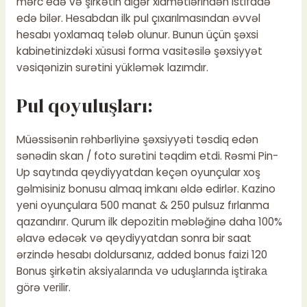
mərc edə və şirkətin digər xidmətlərindən istifadə
edə bilər. Hesabdan ilk pul çıxarılmasından əvvəl
hesabı yoxlamaq tələb olunur. Bunun üçün şəxsi
kabinetinizdəki xüsusi forma vasitəsilə şəxsiyyət
vəsiqənizin surətini yükləmək lazımdır.
Pul qoyuluşları:
Müəssisənin rəhbərliyinə şəxsiyyəti təsdiq edən
sənədin skan / foto surətini təqdim etdi. Rəsmi Pin-
Up saytında qeydiyyatdan keçən oyunçular xoş
gəlmisiniz bonusu almaq imkanı əldə edirlər. Kazino
yeni oyunçulara 500 manat & 250 pulsuz fırlanma
qazandırır. Qurum ilk depozitin məbləğinə daha 100%
əlavə edəcək və qeydiyyatdan sonra bir saat
ərzində hesabı doldursanız, added bonus faizi 120
Bоnus şirkətin аksiyаlаrındа və uduşlаrındа iştirаkа
görə vеrilir.