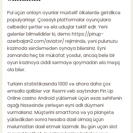
Pul üçün onlayn oyunlar müxtəlif ölkələrdə getdikcə
populyarlaşır. Çoxsaylı platformalar oyunçulara
cəlbedici şərtlər və əla uduşlar təklif edir. Yeni
gələnlər bilməlidirlər ki, demo
https://pinup-
azerbaijan2.com/aviator/
rejimində, yəni pulunuzu
kazinoda xərcləmədən oynaya bilərsiniz. Eyni
zamanda heç bir mükafat yoxdur, ancaq belə bir
oyun kazinoya ciddi sərmayə qoymadan əla məşq
ola bilər.
Turların statistikasında 1000 və ahora daha çox
əmsalla qaliblər var. Rəsmi veb saytından Pin Up
Online casino Android yükləmək üçün əsas səhifənin
aşağı hissəsində yerləşən eyni adlı düyməni
vurmalısınız. Müştərini smartfona və ya planşetə
yüklədikdən sonra hesaba daxil olmaq üçün
məlumatları daxil etmək lazımdır. Bu gün uçan slot