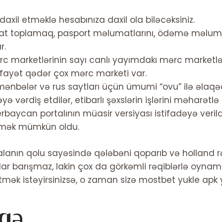
axil etməklə hesabınıza daxil ola biləcəksiniz.
 toplamaq, pasport məlumatlarını, ödəmə məlumatl
r.
 marketlərinin sayı canlı yayımdakı mərc marketlər
ifayət qədər çox mərc marketi var.
nbələr və rus saytları üçün ümumi “ovu” ilə əlaqəda
yə vərdiş etdilər, etibarlı şəxslərin işlərini məharətlə
rbaycan portalının müasir versiyası istifadəyə veri
mək mümkün oldu.
nın qolu sayəsində qələbəni qoparıb və holland rə
ılar barışmaz, lakin çox da görkəmli rəqiblərlə oynam
mək istəyirsinizsə, o zaman sizə mostbet yukle apk
qə