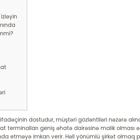
İzləyin
amında
əmmi?
at
ri
ifadəçinin dostudur, müştəri gözləntiləri nəzərə alı
nat terminalları geniş əhatə dairəsinə malik olması ə
da etməyə imkan verir. Həll yönümlü şirkət olmaq pr