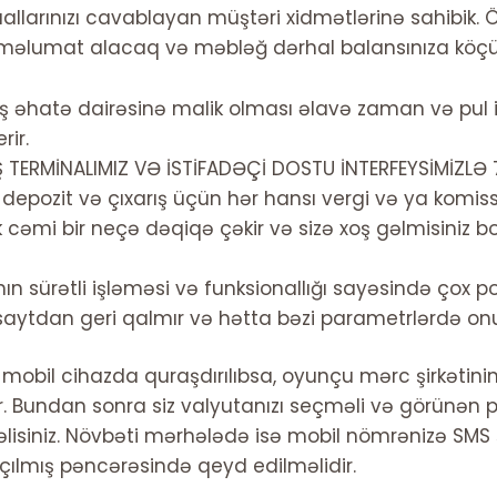
allarınızı cavablayan müştəri xidmətlərinə sahibik.
 məlumat alacaq və məbləğ dərhal balansınıza köçü
ş əhatə dairəsinə malik olması əlavə zaman və pul i
ir.
TERMİNALIMIZ VƏ İSTİFADƏÇİ DOSTU İNTERFEYSİMİZLƏ 
depozit və çıxarış üçün hər hansı vergi və ya komis
ək cəmi bir neçə dəqiqə çəkir və sizə xoş gəlmisini
 sürətli işləməsi və funksionallığı sayəsində çox pop
aytdan geri qalmır və hətta bəzi parametrlərdə onu 
 mobil cihazda quraşdırılıbsa, oyunçu mərc şirkəti
r. Bundan sonra siz valyutanızı seçməli və görünən p
lisiniz. Növbəti mərhələdə isə mobil nömrənizə SMS 
açılmış pəncərəsində qeyd edilməlidir.