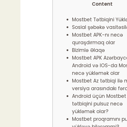
Content
Mostbet Tətbiqini Yükl
Sosial şəbəkə vasitəsil
Mostbet APK-nı necə
quraşdırmaq olar
Bizimlə Əlaqə
Mostbet APK Azərbayc
Android və IOS-da Mo
necə yükləmək olar
Mostbet Az tətbiqi ilə 
versiya arasındakı fər
Android üçün Mostbet
tətbiqini pulsuz necə
yükləmək olar?
Mostbet proqramını pu
yükləyə bilərəmmi?