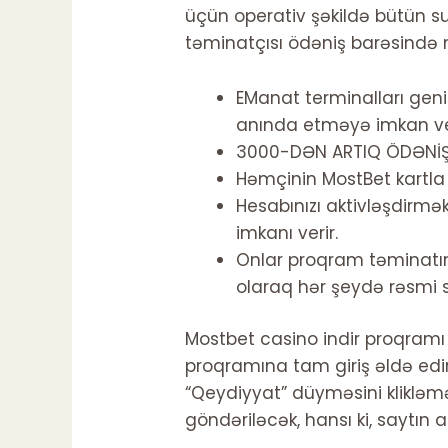
üçün operativ şəkildə bütün su
təminatçısı ödəniş barəsində
EManat terminalları geni
anında etməyə imkan ver
3000-DƏN ARTIQ ÖDƏNİŞ 
Həmçinin MostBet kartla 
Hesabınızı aktivləşdirm
imkanı verir.
Onlar proqram təminatının
olaraq hər şeydə rəsmi s
Mostbet casino indir proqramı
proqramına tam giriş əldə edi
“Qeydiyyat” düyməsini klikləmə
göndəriləcək, hansı ki, saytın 