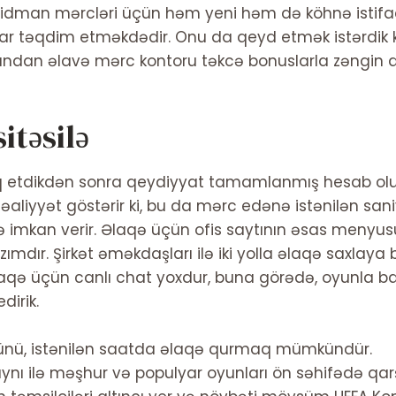
et idman mərcləri üçün həm yeni həm də köhnə istifa
lar təqdim etməkdədir. Onu da qeyd etmək istərdik ki
Bundan əlavə mərc kontoru təkcə bonuslarla zəngin 
itəsilə
iq etdikdən sonra qeydiyyat tamamlanmış hesab olun
aliyyət göstərir ki, bu da mərc edənə istənilən san
imkan verir. Əlaqə üçün ofis saytının əsas menyus
ımdır. Şirkət əməkdaşları ilə iki yolla əlaqə saxlaya 
qə üçün canlı chat yoxdur, buna görədə, oyunla bağl
dirik.
n günü, istənilən saatda əlaqə qurmaq mümkündür.
 ilə məşhur və populyar oyunları ön səhifədə qarşın