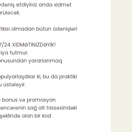
 Ödəniş etdiyiniz anda xidmət
rüləcək.
tkisi olmadan bütün ödənişləri
7/24 XİDMƏTİNİZDƏYİK!
siya tutmur.
z bonusundan yararlanmaq
ulyarlaşdılar ki, bu da praktiki
üstələyir.
nin bonus və promosyon
əncərənin sağ alt hissəsindəki
şəklində olan bir kod