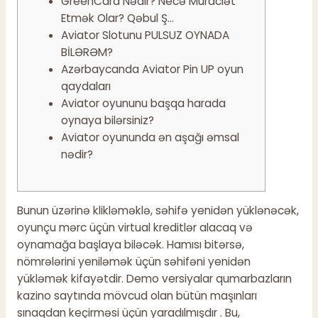
GreenCard Nədir? Necə Müraciət
Etmək Olar? Qəbul Ş…
Aviator Slotunu PULSUZ OYNADA
BİLƏRƏM?
Azərbaycanda Aviator Pin UP oyun
qaydaları
Aviator oyununu başqa harada
oynaya bilərsiniz?
Aviator oyununda ən aşağı əmsal
nədir?
Bunun üzərinə klikləməklə, səhifə yenidən yüklənəcək,
oyunçu mərc üçün virtual kreditlər alacaq və
oynamağa başlaya biləcək. Hamısı bitərsə,
nömrələrini yeniləmək üçün səhifəni yenidən
yükləmək kifayətdir. Demo versiyalar qumarbazların
kazino saytında mövcud olan bütün maşınları
sınaqdan keçirməsi üçün yaradılmışdır . Bu,