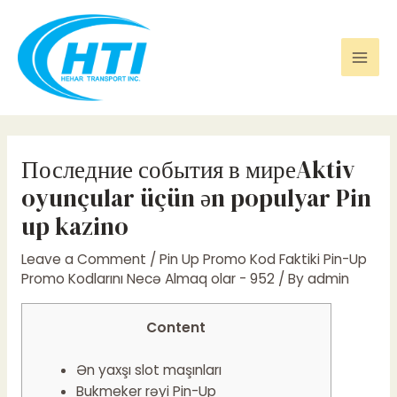
Skip
Post
Mai
to
navigation
Men
content
Последние события в миреAktiv
oyunçular üçün ən populyar Pin
up kazino
Leave a Comment
/
Pin Up Promo Kod Faktiki Pin-Up
Promo Kodlarını Necə Almaq olar - 952
/ By
admin
Content
Ən yaxşı slot maşınları
Bukmeker rəyi Pin-Up