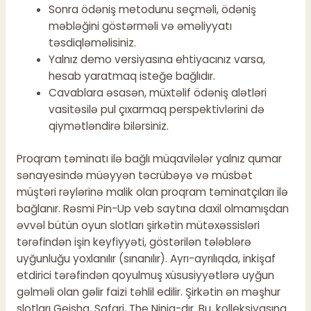
Sonra ödəniş metodunu seçməli, ödəniş
məbləğini göstərməli və əməliyyatı
təsdiqləməlisiniz.
Yalnız demo versiyasına ehtiyacınız varsa,
hesab yaratmaq isteğe bağlıdır.
Cavablara əsasən, müxtəlif ödəniş alətləri
vasitəsilə pul çıxarmaq perspektivlərini də
qiymətləndirə bilərsiniz.
Proqram təminatı ilə bağlı müqavilələr yalnız qumar
sənayesində müəyyən təcrübəyə və müsbət
müştəri rəylərinə malik olan proqram təminatçıları ilə
bağlanır. Rəsmi Pin-Up veb saytına daxil olmamışdan
əvvəl bütün oyun slotları şirkətin mütəxəssisləri
tərəfindən işin keyfiyyəti, göstərilən tələblərə
uyğunluğu yoxlanılır (sınanılır). Ayrı-ayrılıqda, inkişaf
etdirici tərəfindən qoyulmuş xüsusiyyətlərə uyğun
gəlməli olan gəlir faizi təhlil edilir. Şirkətin ən məşhur
slotları Geisha, Safari, The Ninja-dır. Bu, kolleksiyasına