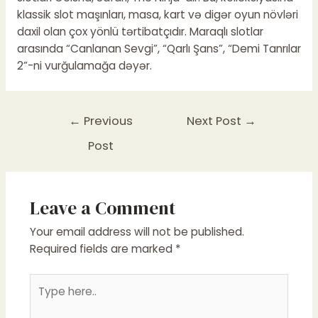
klassik slot maşınları, masa, kart və digər oyun növləri
daxil olan çox yönlü tərtibatçıdır. Maraqlı slotlar
arasında “Canlanan Sevgi”, “Qarlı Şans”, “Demi Tanrılar
2”-ni vurğulamağa dəyər.
←
Previous
Next Post
→
Post
Leave a Comment
Your email address will not be published.
Required fields are marked
*
Type
here..