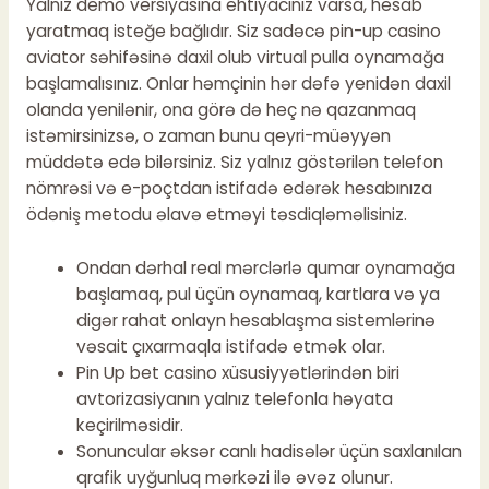
Yalnız demo versiyasına ehtiyacınız varsa, hesab
yaratmaq isteğe bağlıdır. Siz sadəcə pin-up casino
aviator səhifəsinə daxil olub virtual pulla oynamağa
başlamalısınız. Onlar həmçinin hər dəfə yenidən daxil
olanda yenilənir, ona görə də heç nə qazanmaq
istəmirsinizsə, o zaman bunu qeyri-müəyyən
müddətə edə bilərsiniz. Siz yalnız göstərilən telefon
nömrəsi və e-poçtdan istifadə edərək hesabınıza
ödəniş metodu əlavə etməyi təsdiqləməlisiniz.
Ondan dərhal real mərclərlə qumar oynamağa
başlamaq, pul üçün oynamaq, kartlara və ya
digər rahat onlayn hesablaşma sistemlərinə
vəsait çıxarmaqla istifadə etmək olar.
Pin Up bet casino xüsusiyyətlərindən biri
avtorizasiyanın yalnız telefonla həyata
keçirilməsidir.
Sonuncular əksər canlı hadisələr üçün saxlanılan
qrafik uyğunluq mərkəzi ilə əvəz olunur.