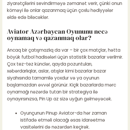
ziyarətçilərini sevindirməyə zəmanət verir, çünki onun
köməyi ilə onlar qazanmaq üçün çoxlu hədiyyələr
əldə edə biləcəklər.
Aviator Azərbaycan Oyununu necə
oynamaq və qazanmaq olar?
Ancaq bir çatışmazlıq da var – bir çox matçlar, hətta
böyük futbol hadisələri üçün statistik bazarlar verilmir.
Çox tez-tez künclər, qayda pozuntuları,
xəbərdarlıqlar, aslar, atışlar kimi bazarlar bazar
siyahısında tamamilə yoxdur və ya oyunun
başlamazdan əvvəl görünür. Kiçik bazarlarda mərc
oynamağı nəzərdə tutan bir strategiya ilə
oynayırsınızsa, Pin Up az sizə uyğun gəlməyəcək.
Oyunçunun Pinup Aviator-da hər zaman
istifadə etməli olacağı əsas idarəetmə
vasitələrini də nəzərdən keçirək.