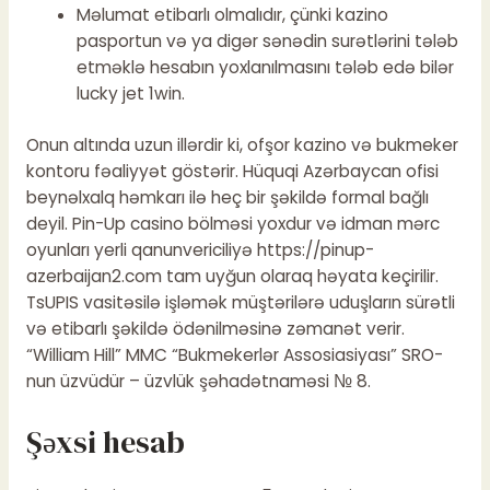
Məlumat etibarlı olmalıdır, çünki kazino
pasportun və ya digər sənədin surətlərini tələb
etməklə hesabın yoxlanılmasını tələb edə bilər
lucky jet 1win.
Onun altında uzun illərdir ki, ofşor kazino və bukmeker
kontoru fəaliyyət göstərir. Hüquqi Azərbaycan ofisi
beynəlxalq həmkarı ilə heç bir şəkildə formal bağlı
deyil. Pin-Up casino bölməsi yoxdur və idman mərc
oyunları yerli qanunvericiliyə
https://pinup-
azerbaijan2.com
tam uyğun olaraq həyata keçirilir.
TsUPIS vasitəsilə işləmək müştərilərə uduşların sürətli
və etibarlı şəkildə ödənilməsinə zəmanət verir.
“William Hill” MMC “Bukmekerlər Assosiasiyası” SRO-
nun üzvüdür – üzvlük şəhadətnaməsi № 8.
Şəxsi hesab