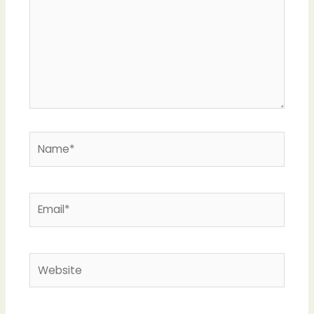
Name*
Email*
Website