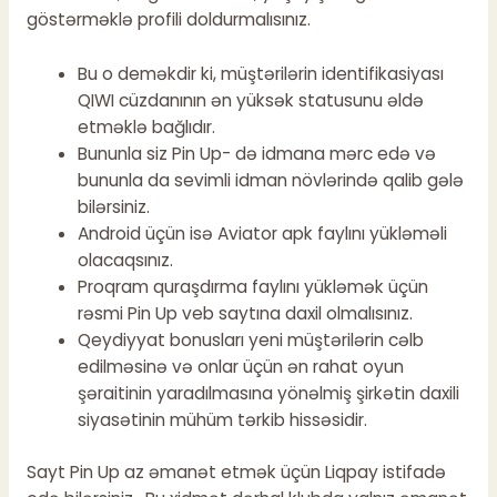
göstərməklə profili doldurmalısınız.
Bu o deməkdir ki, müştərilərin identifikasiyası
QIWI cüzdanının ən yüksək statusunu əldə
etməklə bağlıdır.
Bununla siz Pin Up- də idmana mərc edə və
bununla da sevimli idman növlərində qalib gələ
bilərsiniz.
Android üçün isə Aviator apk faylını yükləməli
olacaqsınız.
Proqram quraşdırma faylını yükləmək üçün
rəsmi Pin Up veb saytına daxil olmalısınız.
Qeydiyyat bonusları yeni müştərilərin cəlb
edilməsinə və onlar üçün ən rahat oyun
şəraitinin yaradılmasına yönəlmiş şirkətin daxili
siyasətinin mühüm tərkib hissəsidir.
Sayt Pin Up az əmanət etmək üçün Liqpay istifadə