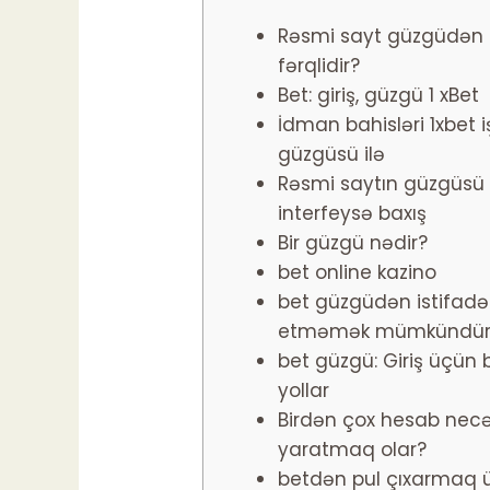
Rəsmi sayt güzgüdən
fərqlidir?
Bet: giriş, güzgü 1 xBet
İdman bahisləri 1xbet i
güzgüsü ilə
Rəsmi saytın güzgüsü 
interfeysə baxış
Bir güzgü nədir?
bet online kazino
bet güzgüdən istifadə
etməmək mümkündü
bet güzgü: Giriş üçün
yollar
Birdən çox hesab nec
yaratmaq olar?
betdən pul çıxarmaq 