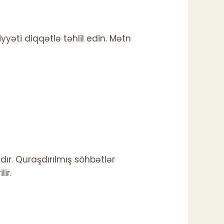
yəti diqqətlə təhlil edin. Mətn
r. Quraşdırılmış söhbətlər
ir.