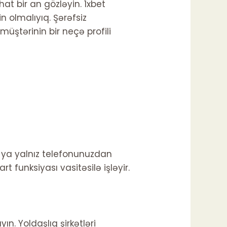
at bir an gözləyin. 1xbet
 olmalıyıq. Şərəfsiz
üştərinin bir neçə profili
 ya yalnız telefonunuzdan
t funksiyası vasitəsilə işləyir.
ın. Yoldaşlıq şirkətləri