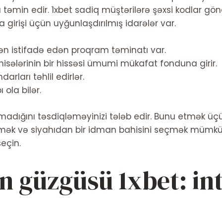
 təmin edir. 1xbet sadiq müştərilərə şəxsi kodlar gön
 girişi üçün uyğunlaşdırılmış idarələr var.
dən istifadə edən proqram təminatı var.
sələrinin bir hissəsi ümumi mükafat fonduna girir.
rları təhlil edirlər.
 ola bilər.
adığını təsdiqləməyinizi tələb edir. Bunu etmək üçü
 etmək və siyahıdan bir idman bahisini seçmək mümk
eçin.
n güzgüsü 1xbet: in