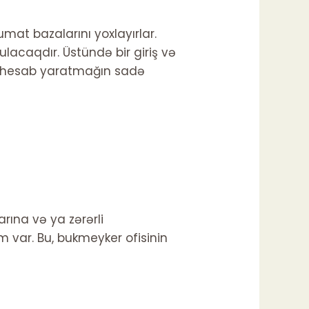
mat bazalarını yoxlayırlar.
acaqdır. Üstündə bir giriş və
ir hesab yaratmağın sadə
arına və ya zərərli
m var. Bu, bukmeyker ofisinin