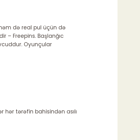
et, həm də real pul üçün də
r – Freepins. Başlanğıc
övcuddur. Oyunçular
r hər tərəfin bahisindən asılı