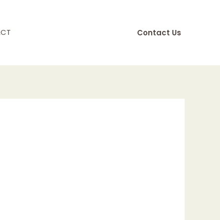
ACT
Contact Us