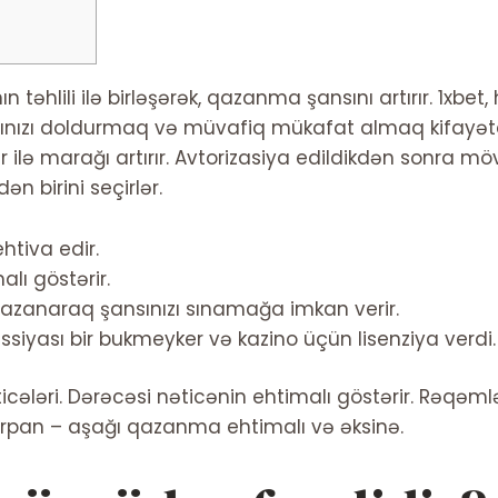
ın təhlili ilə birləşərək, qazanma şansını artırır. 1xb
ınızı doldurmaq və müvafiq mükafat almaq kifayətdi
 ilə marağı artırır. Avtorizasiya edildikdən sonra m
n birini seçirlər.
ehtiva edir.
lı göstərir.
qazanaraq şansınızı sınamağa imkan verir.
iyası bir bukmeyker və kazino üçün lisenziya verdi.
cələri. Dərəcəsi nəticənin ehtimalı göstərir. Rəqəmlə
arpan – aşağı qazanma ehtimalı və əksinə.