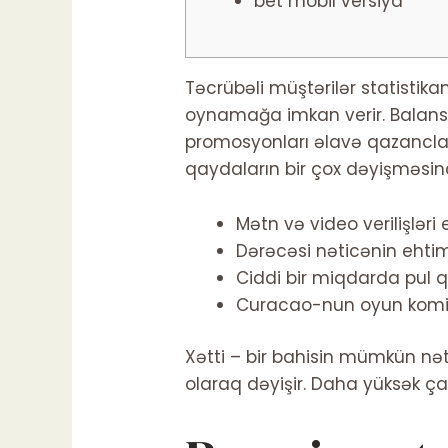
bet mobil versiya
Təcrübəli müştərilər statistikan
oynamağa imkan verir. Balans
promosyonları əlavə qazanclar
qaydaların bir çox dəyişməsində
Mətn və video verilişləri 
Dərəcəsi nəticənin ehtima
Ciddi bir miqdarda pul 
Curacao-nun oyun komiss
Xətti – bir bahisin mümkün nəti
olaraq dəyişir. Daha yüksək ç