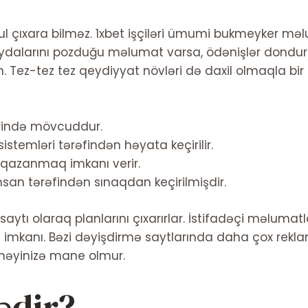
 çıxara bilməz. 1xbet işçiləri ümumi bukmeyker məlu
dalarını pozduğu məlumat varsa, ödənişlər dondurul
 Tez-tez tez qeydiyyat növləri də daxil olmaqla b
rində mövcuddur.
stemləri tərəfindən həyata keçirilir.
 qazanmaq imkanı verir.
nsan tərəfindən sınaqdan keçirilmişdir.
aytı olaraq planlarını çıxarırlar. İstifadəçi məlumatl
 imkanı. Bəzi dəyişdirmə saytlarında daha çox rekla
məyinizə mane olmur.
ədir?