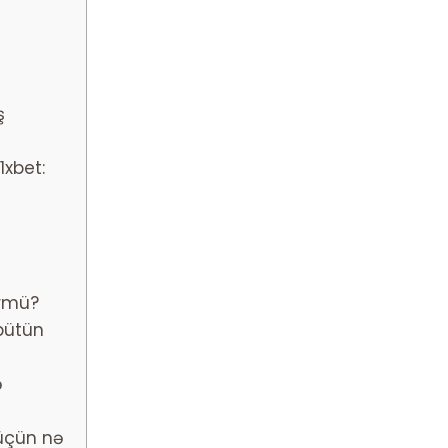
ş
1xbet:
rmü?
 bütün
ə
üçün nə