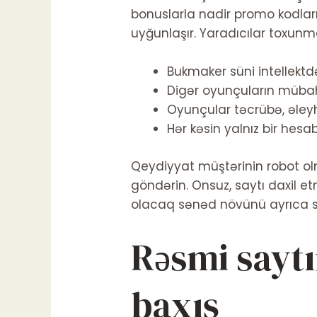
bonuslarla nadir promo kodları
uyğunlaşır. Yaradıcılar toxunma
Bukmaker süni intellekt
Digər oyunçuların mübahi
Oyunçular təcrübə, əleyhda
Hər kəsin yalnız bir hesabı
Qeydiyyat müştərinin robot olm
göndərin. Onsuz, saytı daxil
olacaq sənəd növünü ayrıca s
Rəsmi saytı
baxış