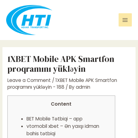
Skip
Post
Mai
to
navigation
Men
content
1XBET Mobile APK Smartfon
proqramını yükləyin
Leave a Comment
/
1XBET Mobile APK Smartfon
proqramını yükləyin - 188
/ By
admin
Content
BET Mobile Tətbiqi – app
vtomobil xbet – Ən yaxşı idman
bahis tətbiqi