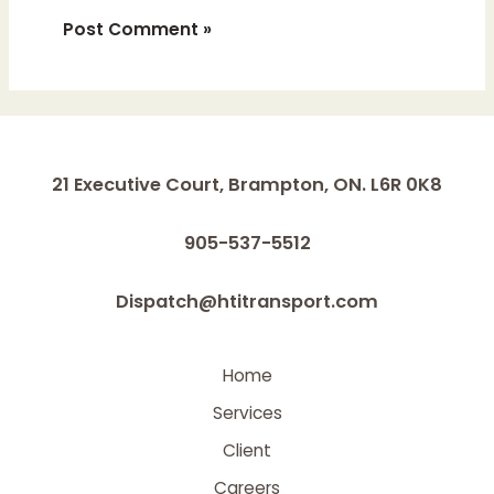
21 Executive Court, Brampton, ON. L6R 0K8
905-537-5512
Dispatch@htitransport.com
Home
Services
Client
Careers