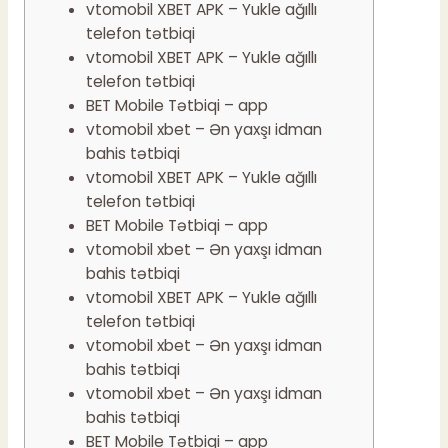
vtomobil XBET APK – Yukle ağıllı
telefon tətbiqi
vtomobil XBET APK – Yukle ağıllı
telefon tətbiqi
BET Mobile Tətbiqi – app
vtomobil xbet – Ən yaxşı idman
bahis tətbiqi
vtomobil XBET APK – Yukle ağıllı
telefon tətbiqi
BET Mobile Tətbiqi – app
vtomobil xbet – Ən yaxşı idman
bahis tətbiqi
vtomobil XBET APK – Yukle ağıllı
telefon tətbiqi
vtomobil xbet – Ən yaxşı idman
bahis tətbiqi
vtomobil xbet – Ən yaxşı idman
bahis tətbiqi
BET Mobile Tətbiqi – app