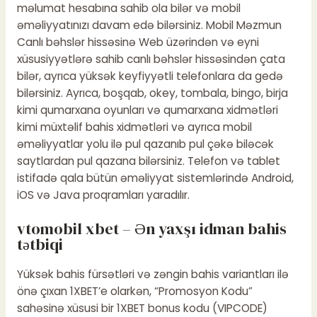
məlumat hesabına sahib ola bilər və mobil
əməliyyatınızı davam edə bilərsiniz. Mobil Məzmun
Canlı bəhslər hissəsinə Web üzərindən və eyni
xüsusiyyətlərə sahib canlı bəhslər hissəsindən çata
bilər, ayrıca yüksək keyfiyyətli telefonlara da gedə
bilərsiniz. Ayrıca, boşqab, okey, tombala, bingo, birja
kimi qumarxana oyunları və qumarxana xidmətləri
kimi müxtəlif bahis xidmətləri və ayrıca mobil
əməliyyatlar yolu ilə pul qazanıb pul çəkə biləcək
saytlardan pul qazana bilərsiniz. Telefon və tablet
istifadə qala bütün əməliyyat sistemlərində Android,
iOS və Java proqramları yaradılır.
vtomobil xbet – Ən yaxşı idman bahis
tətbiqi
Yüksək bahis fürsətləri və zəngin bahis variantları ilə
önə çıxan 1XBET’e olarkən, “Promosyon Kodu”
sahəsinə xüsusi bir 1XBET bonus kodu (VIPCODE)