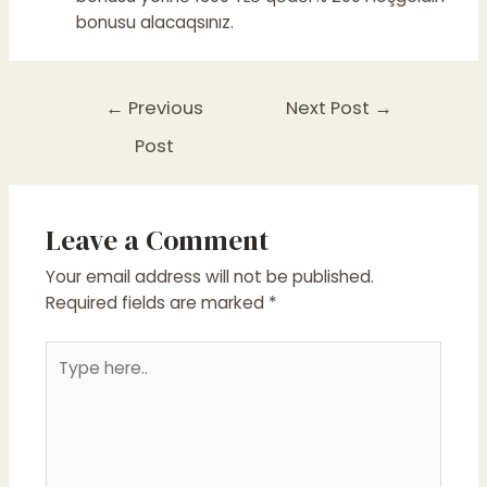
bonusu alacaqsınız.
←
Previous
Next Post
→
Post
Leave a Comment
Your email address will not be published.
Required fields are marked
*
Type
here..