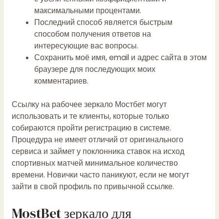
максимальными процентами.
Последний способ является быстрым
способом получения ответов на
интересующие вас вопросы.
Сохранить моё имя, email и адрес сайта в этом
браузере для последующих моих
комментариев.
Ссылку на рабочее зеркало Мостбет могут
использовать и те клиенты, которые только
собираются пройти регистрацию в системе.
Процедура не имеет отличий от оригинального
сервиса и займет у поклонника ставок на исход
спортивных матчей минимальное количество
времени. Новички часто паникуют, если не могут
зайти в свой профиль по привычной ссылке.
MostBet зеркало для