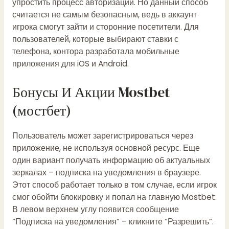
упростить процесс авторизации. Но данный способ
считается не самым безопасным, ведь в аккаунт
игрока смогут зайти и сторонние посетители. Для
пользователей, которые выбирают ставки с
телефона, контора разработала мобильные
приложения для iOS и Android.
Бонусы И Акции Mostbet
(мостбет)
Пользователь может зарегистрироваться через
приложение, не используя основной ресурс. Еще
один вариант получать информацию об актуальных
зеркалах – подписка на уведомления в браузере.
Этот способ работает только в том случае, если игрок
смог обойти блокировку и попал на главную Mostbet.
В левом верхнем углу появится сообщение
“Подписка на уведомления” – кликните “Разрешить”.