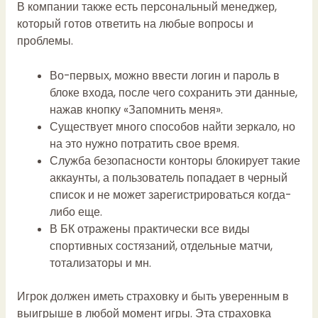
В компании также есть персональный менеджер,
который готов ответить на любые вопросы и
проблемы.
Во-первых, можно ввести логин и пароль в
блоке входа, после чего сохранить эти данные,
нажав кнопку «Запомнить меня».
Существует много способов найти зеркало, но
на это нужно потратить свое время.
Служба безопасности конторы блокирует такие
аккаунты, а пользователь попадает в черный
список и не может зарегистрироваться когда-
либо еще.
В БК отражены практически все виды
спортивных состязаний, отдельные матчи,
тотализаторы и мн.
Игрок должен иметь страховку и быть уверенным в
выигрыше в любой момент игры. Эта страховка