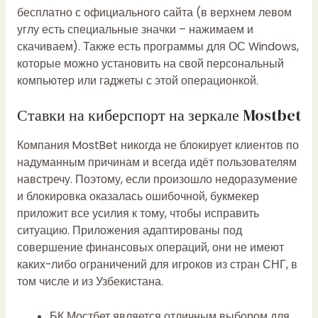
бесплатно с официального сайта (в верхнем левом
углу есть специальные значки – нажимаем и
скачиваем). Также есть программы для ОС Windows,
которые можно установить на свой персональный
компьютер или гаджеты с этой операционкой.
Ставки на киберспорт на зеркале Mostbet
Компания MostBet никогда не блокирует клиентов по
надуманным причинам и всегда идёт пользователям
навстречу. Поэтому, если произошло недоразумение
и блокировка оказалась ошибочной, букмекер
приложит все усилия к тому, чтобы исправить
ситуацию. Приложения адаптированы под
совершение финансовых операций, они не имеют
каких-либо ограничений для игроков из стран СНГ, в
том числе и из Узбекистана.
БК Мостбет является отличным выбором для