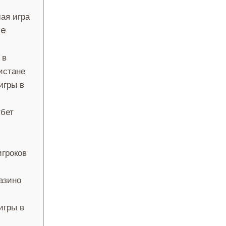
ая игра
ve
 в
истане
игры в
тбет
игроков
казино
игры в