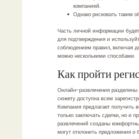
компанией.
Однако рисковать таким о
Часть личной информации будет 
для подтверждения и используйт
соблюдением правил, включая до
можно несколькими способами.
Как пройти реги
Онлайн-развлечения разделены н
сюжету доступна всем зарегистр
Компания предлагает получить вс
только заключать сделки, но и 
развлечений созданы комфортные
могут отклонить предложения о 