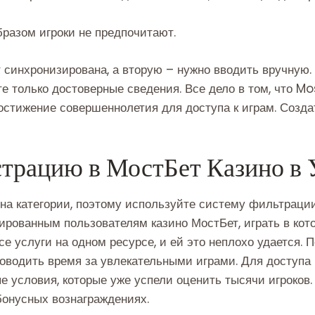
бразом игроки не предпочитают.
синхронизирована, а вторую – нужно вводить вручную.
е только достоверные сведения. Все дело в том, что M
стижение совершеннолетия для доступа к играм. Созда
страцию в МостБет Казино в 
а категории, поэтому используйте систему фильтрации
ированным пользователям казино МостБет, играть в кот
е услуги на одном ресурсе, и ей это неплохо удается. 
проводить время за увлекательными играми. Для доступа
 условия, которые уже успели оценить тысячи игроков.
бонусных вознаграждениях.