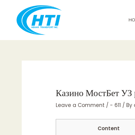
Skip
Post
to
navigation
content
HO
Казино МостБет УЗ 
Leave a Comment
/
- 611
/ By
Content