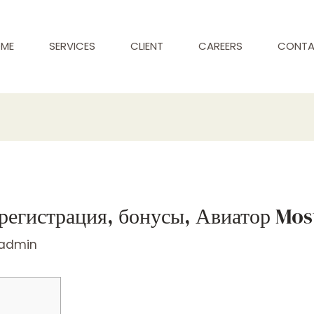
ME
SERVICES
CLIENT
CAREERS
CONT
регистрация, бонусы, Авиатор Mos
admin