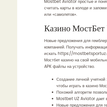
Mostbet Aviator простые и поня
считать карты в колоде и запоми
или «самолетов».
Казино МостБет 
Новые предложения для гемблеро
компанией. Получать информаци
искать
https://mostbetsportu
Мостбет казино на свой мобильн
APK файлы на устройство.
Создание личной учетной 
чтобы играть в казино Мос
Похожий алгоритм позвол
Mostbet UZ Aviator дает 
Новые предложения для ге