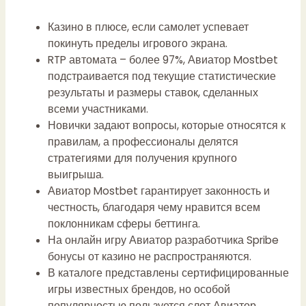
Казино в плюсе, если самолет успевает
покинуть пределы игрового экрана.
RTP автомата – более 97%, Авиатор Mostbet
подстраивается под текущие статистические
результаты и размеры ставок, сделанных
всеми участниками.
Новички задают вопросы, которые относятся к
правилам, а профессионалы делятся
стратегиями для получения крупного
выигрыша.
Авиатор Mostbet гарантирует законность и
честность, благодаря чему нравится всем
поклонникам сферы беттинга.
На онлайн игру Авиатор разработчика Spribe
бонусы от казино не распространяются.
В каталоге представлены сертифицированные
игры известных брендов, но особой
популярностью пользуется слот Авиатор.