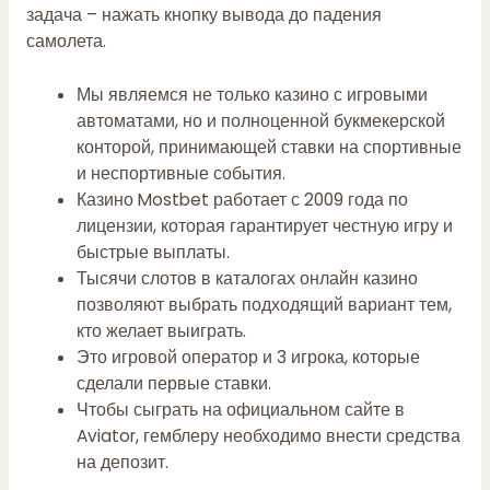
задача – нажать кнопку вывода до падения
самолета.
Мы являемся не только казино с игровыми
автоматами, но и полноценной букмекерской
конторой, принимающей ставки на спортивные
и неспортивные события.
Казино Mostbet работает с 2009 года по
лицензии, которая гарантирует честную игру и
быстрые выплаты.
Тысячи слотов в каталогах онлайн казино
позволяют выбрать подходящий вариант тем,
кто желает выиграть.
Это игровой оператор и 3 игрока, которые
сделали первые ставки.
Чтобы сыграть на официальном сайте в
Aviator, гемблеру необходимо внести средства
на депозит.