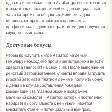
одна отличительная черта Aviator game заключается
в том, что для пользователей создан специальный
чат, в котором они общаются. Новички задают
вопросы, которые относятся к правилам, а
профессионалы делятся стратегиями для получения
крупного выигрыша.
Доступные бонусы
Чтобы приступить к игре Авиатор на деньги,
гемблеру необходимо пройти регистрацию и внести
средства (депозит) на свой счет. После выполнения
действий авторизованные клиенты вправе загрузить
игровой автомат в платном режиме, получить бонус
и деньги в случае составления победной
комбинации. На главном экране изображен
маленький самолет – Авиатор, который постепенно
набирает высоту. Вместе с ней увеличивается
множитель ставки и потенциальный выигрыш.