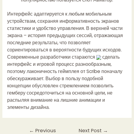
Интерфейс адаптируется к любым мобильным
устройствам, сохраняя информативность экранов
статистики и удобство управления. В верхней части
экрана – история предыдущих сессий, отражающая
последние результаты, что позволяет
сориентироваться в вероятности будущих исходов.
Современные разработчики стараются
сделать
интерфейс и игровой процесс разнообразным,
поэтому лаконичность геймплея от Scribe поначалу
обескураживает. Выбор в пользу подобной
концепции обусловлен стремлением позволить
гемберу сосредоточиться на основной цели, не
распыляя внимание на лишние анимации и
элементы дизайна.
←
Previous
Next Post
→