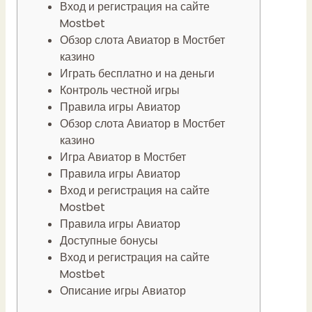
Вход и регистрация на сайте
Mostbet
Обзор слота Авиатор в Мостбет
казино
Играть бесплатно и на деньги
Контроль честной игры
Правила игры Авиатор
Обзор слота Авиатор в Мостбет
казино
Игра Авиатор в Мостбет
Правила игры Авиатор
Вход и регистрация на сайте
Mostbet
Правила игры Авиатор
Доступные бонусы
Вход и регистрация на сайте
Mostbet
Описание игры Авиатор