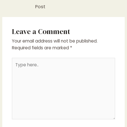
Post
Leave a Comment
Your email address will not be published.
Required fields are marked
*
Type
here..