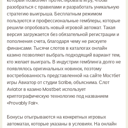
который позволяет протестировать игру, чтобы
разобраться с правилами и разработать уникальную
стратегию выигрыша. Бесплатным режимом
пользуются и профессиональные гемблеры, которые
решили опробовать новый игровой автомат. Такая
версия загружается без обязательной регистрации и
пополнения счета, благодаря чему не рискуете
финансами. Тысячи слотов в каталогах онлайн
казино позволяют выбрать подходящий вариант тем,
кто желает выиграть. В индустрии гемблинга долго не
появлялось оригинальных новинок, поэтому
востребованность представленной на сайте Мостбет
игры Авиатор от студии Scribe, объяснима. Слот
Aviator в казино Mostbet использует
криптографическую технологию под названием
«Provably Fair».
Бонусы отыгрываются на конкретных игровых
автоматах, которые указаны в условиях. На онлайн