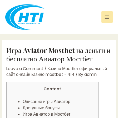
Skip
Post
Mai
to
navigation
Men
content
Игра Aviator Mostbet на деньги и
бесплатно Авиатор Мостбет
Leave a Comment
/
Казино Мостбет официальный
сайт онлайн казино mostbet - 414
/ By
admin
Content
Описание игры Авиатор
Доступные бонусы
Игра Авиатор в Мостбет