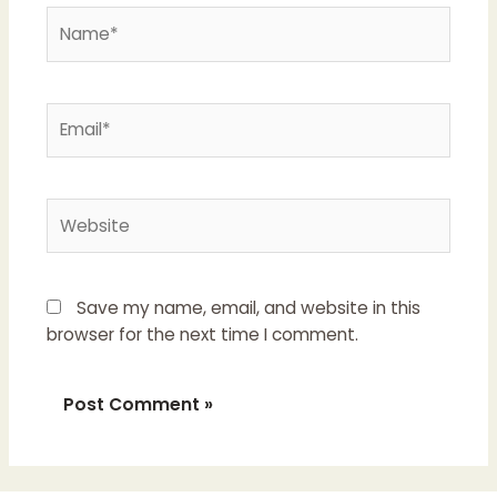
Name*
Email*
Website
Save my name, email, and website in this
browser for the next time I comment.