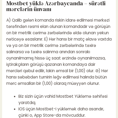
Mostbet yüklə Azərbaycanda – sürətli
mərclərin ünvanı
A) Qalib gələn komanda riskin idarə edilməsi mərkəzi
tərəfindən rəsmi elan olunan komandadır və görüşün
on bir metrlik cərimə zərbələrində əldə olunan yekun
nəticəyə əsaslanır. E) Hər hansı bir matç əlavə vaxtda
və ya on bir metrlik cərimə zərbələrində təxirə
salınarsa və təxirə salınma anından sonrakı
oynanılmamış hissə üç saat ərzində oynanılmazsa,
iştirakçıların görüşü qazanan komandaya dair
mərcləri qəbul edilir, lakin əmsal bir (1,00) olur. Ə) Hər
hansı səbəbdən turnirin ləğv edilməsi halında bütün
mərc əmsalları bir (1,00) olaraq müəyyən olunur.
Biz sizin üçün vahid Mostbet Yükləmə səhifəsi
yaratdıq.
IOS üçün Mostbet-i yükləmək daha asandır,
çünki o, App Store-da mövcuddur.