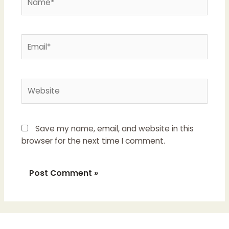
Email*
Website
Save my name, email, and website in this
browser for the next time I comment.