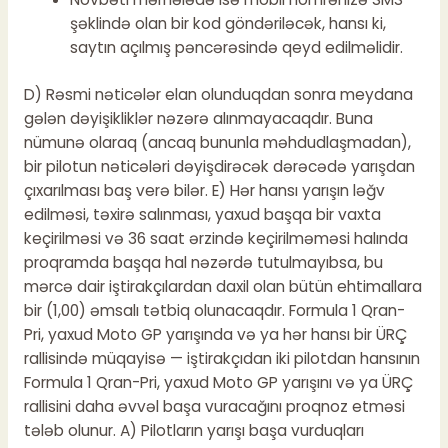
şəklində olan bir kod göndəriləcək, hansı ki,
saytın açılmış pəncərəsində qeyd edilməlidir.
D) Rəsmi nəticələr elan olunduqdan sonra meydana
gələn dəyişikliklər nəzərə alınmayacaqdır. Buna
nümunə olaraq (ancaq bununla məhdudlaşmadan),
bir pilotun nəticələri dəyişdirəcək dərəcədə yarışdan
çıxarılması baş verə bilər. E) Hər hansı yarışın ləğv
edilməsi, təxirə salınması, yaxud başqa bir vaxta
keçirilməsi və 36 saat ərzində keçirilməməsi halında
proqramda başqa hal nəzərdə tutulmayıbsa, bu
mərcə dair iştirakçılardan daxil olan bütün ehtimallara
bir (1,00) əmsalı tətbiq olunacaqdır. Formula 1 Qran-
Pri, yaxud Moto GP yarışında və ya hər hansı bir ÜRÇ
rallisində müqayisə — iştirakçıdan iki pilotdan hansının
Formula 1 Qran-Pri, yaxud Moto GP yarışını və ya ÜRÇ
rallisini daha əvvəl başa vuracağını proqnoz etməsi
tələb olunur. A) Pilotların yarışı başa vurduqları