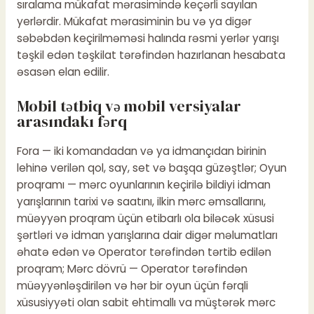
sıralama mükafat mərasimində keçərli sayılan
yerlərdir. Mükafat mərasiminin bu və ya digər
səbəbdən keçirilməməsi halında rəsmi yerlər yarışı
təşkil edən təşkilat tərəfindən hazırlanan hesabata
əsasən elan edilir.
Mobil tətbiq və mobil versiyalar
arasındakı fərq
Fora — iki komandadan və ya idmançıdan birinin
lehinə verilən qol, say, set və başqa güzəştlər; Oyun
proqramı — mərc oyunlarının keçirilə bildiyi idman
yarışlarının tarixi və saatını, ilkin mərc əmsallarını,
müəyyən proqram üçün etibarlı ola biləcək xüsusi
şərtləri və idman yarışlarına dair digər məlumatları
əhatə edən və Operator tərəfindən tərtib edilən
proqram; Mərc dövrü — Operator tərəfindən
müəyyənləşdirilən və hər bir oyun üçün fərqli
xüsusiyyəti olan sabit ehtimallı va müştərək mərc