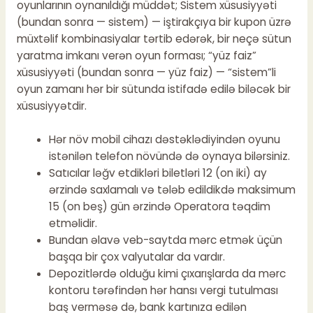
oyunlarının oynanıldığı müddət; Sistem xüsusiyyəti
(bundan sonra — sistem) — iştirakçıya bir kupon üzrə
müxtəlif kombinasiyalar tərtib edərək, bir neçə sütun
yaratma imkanı verən oyun forması; “yüz faiz”
xüsusiyyəti (bundan sonra — yüz faiz) — “sistem”li
oyun zamanı hər bir sütunda istifadə edilə biləcək bir
xüsusiyyətdir.
Hər növ mobil cihazı dəstəklədiyindən oyunu
istənilən telefon növündə də oynaya bilərsiniz.
Satıcılar ləğv etdikləri biletləri 12 (on iki) ay
ərzində saxlamalı və tələb edildikdə maksimum
15 (on beş) gün ərzində Operatora təqdim
etməlidir.
Bundan əlavə veb-saytda mərc etmək üçün
başqa bir çox valyutalar da vardır.
Depozitlərdə olduğu kimi çıxarışlarda da mərc
kontoru tərəfindən hər hansı vergi tutulması
baş verməsə də, bank kartınıza edilən