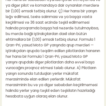
ya digər pilot və komandaya dair oynanılan mərclərə
bir (1,00) əmsalı tətbiq olunur. Ç) Hər hansı bir yarışın
ləğv edilməsi, təxirə salınması və ya başqa vaxta
keçirilməsi və 36 saat ərzində təşkil edilməməsi
halında proqramda başqa hal nəzərdə tutulmayıbsa,
bu mərclə bağlı iştirakçılardan daxil olan bütün
ehtimallara bir (1,00) əmsalı tətbiq olunur. Formula 1
Qran-Pri, yaxud Moto GP yarışında qrup mərcləri —
iştirakçıdan qrupda təqdim edilən pilotlardan hansının
hər hansı bir Formula 1 Qran-Pri, yaxud Moto GP
yarışını qrupdakı digər pilotlardan daha əvvəl başa
vuracağını proqnoz etməsi tələb olunur. A) Pilotların
yarışın sonunda tutduqları yerlər mükafat
mərasimində elan edilən yerlərdir. Mükafat
mərasiminin bu və ya digər səbəbdən keçirilməməsi
halında yerlər yarışı təşkil edən təşkilatın hazırladığı
hesabata uyğun olaraq elan olunur.