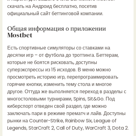
скачать на Андроид бесплатно, посетив
официальный сайт беттинговой компании.
Общая информация о приложении
Mostbet
Есть спортивные симуляторы со ставками на
десятки игр – от футбола до троттинга. Беттерам,
которые не боятся рисковать, доступны
суперэкспрессы из 15 исходов. В меню можно
просмотреть историю игр, перепрограммировать
горячие кнопки, изменить тему стола и многое
другое. Оттуда же выполняется переход в разделы с
многостоловыми турнирами, Spins, Sit&Go. Под
киберспорт отведен свой раздел, где можно
заключать пари в режиме прематч и лайв. Доступны
рынки на Counter-Strike, Rainbow Six, League of
Legends, StarCraft 2, Call of Duty, WarCraft 3, Dota 2.