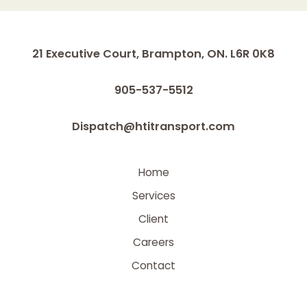
21 Executive Court, Brampton, ON. L6R 0K8
905-537-5512
Dispatch@htitransport.com
Home
Services
Client
Careers
Contact