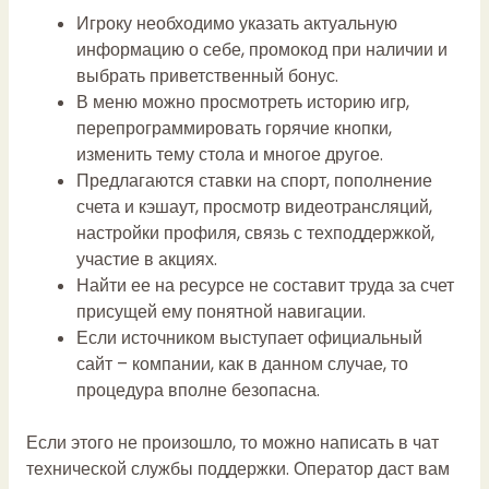
Игроку необходимо указать актуальную
информацию о себе, промокод при наличии и
выбрать приветственный бонус.
В меню можно просмотреть историю игр,
перепрограммировать горячие кнопки,
изменить тему стола и многое другое.
Предлагаются ставки на спорт, пополнение
счета и кэшаут, просмотр видеотрансляций,
настройки профиля, связь с техподдержкой,
участие в акциях.
Найти ее на ресурсе не составит труда за счет
присущей ему понятной навигации.
Если источником выступает официальный
сайт – компании, как в данном случае, то
процедура вполне безопасна.
Если этого не произошло, то можно написать в чат
технической службы поддержки. Оператор даст вам