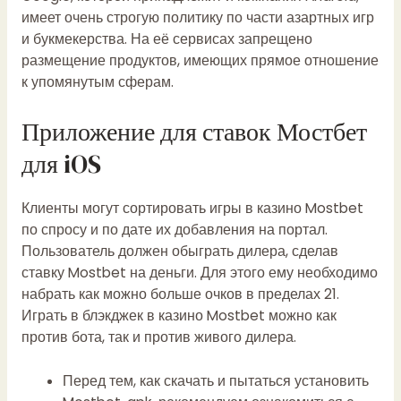
имеет очень строгую политику по части азартных игр
и букмекерства. На её сервисах запрещено
размещение продуктов, имеющих прямое отношение
к упомянутым сферам.
Приложение для ставок Мостбет
для iOS
Клиенты могут сортировать игры в казино Mostbet
по спросу и по дате их добавления на портал.
Пользователь должен обыграть дилера, сделав
ставку Mostbet на деньги. Для этого ему необходимо
набрать как можно больше очков в пределах 21.
Играть в блэкджек в казино Mostbet можно как
против бота, так и против живого дилера.
Перед тем, как скачать и пытаться установить