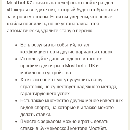
Mostbet KZ скачать на телефон, откройте раздел
«Покер» и введите ник, который будет отображаться
за игровым столом. Если вы уверены, что новые
файлы появились, но не устанавливаются
автоматически, удалите старую версию.
Есть результаты событий, тотал
коэффициентов и другие варианты ставок.
Используйте данные одного и того же
профиля для игры в Mostbet с ПК и
мобильного устройства.
Хотя эти советы могут улучшить вашу
стратегию, не существует надежного метода,
гарантирующего успех.
Есть также множество других менее известных
видов спорта, на которые вы также можете
делать ставки.
Вместе с зеркалом можно играть, делать
ставки в букмекерской конторе Мостбет,