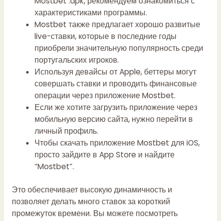
Mostbet .apk, рекомендуем ознакомиться с
характеристиками программы.
Mostbet также предлагает хорошо развитые
live-ставки, которые в последние годы
приобрели значительную популярность среди
португальских игроков.
Используя девайсы от Apple, беттеры могут
совершать ставки и проводить финансовые
операции через приложение Mostbet.
Если же хотите загрузить приложение через
мобильную версию сайта, нужно перейти в
личный профиль.
Чтобы скачать приложение Mostbet для iOS,
просто зайдите в App Store и найдите
“Mostbet”.
Это обеспечивает высокую динамичность и
позволяет делать много ставок за короткий
промежуток времени. Вы можете посмотреть