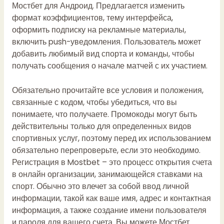
Мостбет для Андроид. Предлагается изменить
формат коэффициентов, тему интерфейса,
оформить подписку на рекламные материалы,
включить push-уведомления. Пользователь может
добавить любимый вид спорта и команды, чтобы
получать сообщения о начале матчей с их участием.
Обязательно прочитайте все условия и положения,
связанные с кодом, чтобы убедиться, что вы
понимаете, что получаете. Промокоды могут быть
действительны только для определенных видов
спортивных услуг, поэтому перед их использованием
обязательно перепроверьте, если это необходимо.
Регистрация в Mostbet – это процесс открытия счета
в онлайн организации, занимающейся ставками на
спорт. Обычно это влечет за собой ввод личной
информации, такой как ваше имя, адрес и контактная
информация, а также создание имени пользователя
и пароля для вашего счета. Вы можете Мостбет