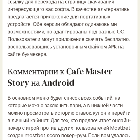
ссылку для перехода на страницу скачивания
интересующего вас софта. В качестве альтернативы
предлагается приложение для портативных
устройств. Обе версии обладают одинаковыми
возможностями, но адаптированы под разные ОС.
Пользователи могут приложение скачать бесплатно,
воспользовавшись установочным файлом APK на
сайте букмекера.
Комментарии к Cafe Master
Story на Android
В основном меню будет список всех событий, на
которые можно заключить пари, а в нижней части
можно просмотреть историю ставок, купон и перейти
в личный кабинет. Для тех, кто предпочитает онлайн-
покер с игрой против других пользователей Mostbet,
создан
mostbet scam
покер-рум. Если вам удалось