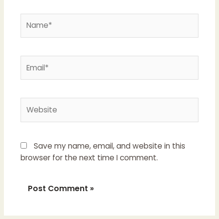
Name*
Email*
Website
Save my name, email, and website in this
browser for the next time I comment.