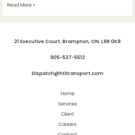
Read More »
21 Executive Court, Brampton, ON. L6R 0K8
905-537-5512
Dispatch@htitransport.com
Home
Services
Client
Careers
Contact