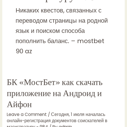
Никаких квестов, связанных с
переводом страницы на родной
язык и поиском способа
пополнить баланс. –
mostbet
90 az
БК
БК «МостБет» как скачать
«МостБет»
приложение на Андроид и
как
скачать
Айфон
приложение
на
Leave a Comment
/
Сегодня, 1 июля началась
Андроид
онлайн-регистрация документов соискателей в
и
магистратуру - 984
/ By
admin