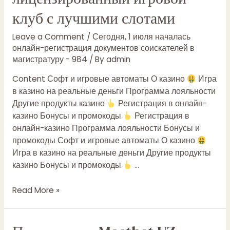
лицензированный
клуб с лучшими слотами
игровой
клуб
Leave a Comment
/
Сегодня, 1 июля началась
с
онлайн-регистрация документов соискателей в
лучшими
магистратуру - 984
/ By
admin
слотами
Content Софт и игровые автоматы О казино
Игра
в казино на реальные деньги Программа лояльности
Другие продукты казино
Регистрация в онлайн-
казино Бонусы и промокоды
Регистрация в
онлайн-казино Программа лояльности Бонусы и
промокоды Софт и игровые автоматы О казино
Игра в казино на реальные деньги Другие продукты
казино Бонусы и промокоды
…
Read More »
Приложение