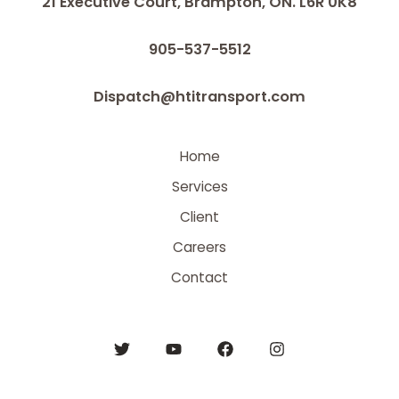
21 Executive Court, Brampton, ON. L6R 0K8
905-537-5512
Dispatch@htitransport.com
Home
Services
Client
Careers
Contact