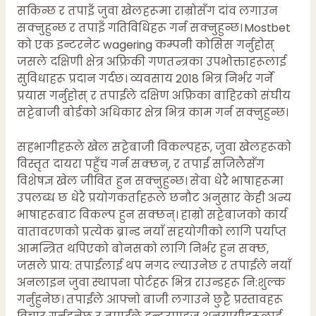
सकिन्छ र तपाइँ जुवा खेलहरूमा राम्रोसँग दांव लगाउन
सक्नुहुन्छ र तपाइँ गतिविधिहरू गर्न सक्नुहुन्छ। Mostbet
को एक इन्टरनेट wagering कम्पनी कोसिस गर्नुहोस्
जसले दक्षिणी क्षेत्र अफ्रिकी गणतन्त्रका उपभोक्ताहरूलाई
सुविधाहरू प्रदान गर्दछ। व्यवसाय 2018 भित्र निर्भर गर्ने
प्रयास गर्नुहोस् र तपाईंले दक्षिण अफ्रिका बाहिरको संघीय
सट्टेबाजी बोर्डको अधिकार क्षेत्र भित्र काम गर्न सक्नुहुन्छ।
सहभागीहरूले खेल सट्टेबाजी विकल्पहरू, जुवा खेलहरूको
विस्तृत दायरा पहुँच गर्न सक्छन्, र तपाईं सजिलैसँग
विशेषज्ञ खेल जीवित हुन सक्नुहुन्छ। सेवा धेरै भाषाहरूमा
उपलब्ध छ धेरै प्रयोगकर्ताहरूले छनौट अनुसार केही अन्य
भाषाहरूबाट विकल्प हुन सक्छन्। हाम्रो सट्टेबाजको कार्य
वातावरणको प्रत्येक ब्रान्ड नयाँ सहयोगीको लागि पर्याप्त
आमन्त्रित थपिएको बोनसको लागि निर्भर हुन सक्छ,
जसले प्राय: तपाईलाई थप नगद ल्याउनेछ र तपाईले नयाँ
अनलाइन जुवा स्थापना पोर्टहरू भित्र राउन्डहरू नि:शुल्क
गर्नुहुनेछ। तपाईंले आफ्नो बाजी लगाउने छुट्टै प्रस्तावहरू