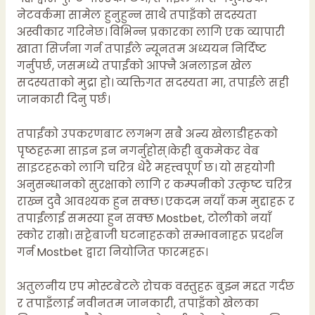
नेटवर्कमा सामेल हुनुहुन्न साथै तपाइँको सदस्यता
अस्वीकार गरिनेछ। विभिन्न प्रकारका लागि एक व्यापारी
खाता सिर्जना गर्न तपाईंले न्यूनतम अध्ययन निर्दिष्ट
गर्नुपर्छ, जसमध्ये तपाईंको आफ्नै अनलाइन खेल
सदस्यताको मुद्रा हो। व्यक्तिगत सदस्यता मा, तपाईंले सही
जानकारी दिनु पर्छ।
तपाईंको उपकरणबाट लगभग सबै अन्य खेलाडीहरूको
पृष्ठहरूमा साइन इन नगर्नुहोस्।केही बुकमेकर वेब
साइटहरूको लागि चरित्र धेरै महत्त्वपूर्ण छ। यो सहयोगी
अनुसन्धानको सुरक्षाको लागि र कम्पनीको उत्कृष्ट चरित्र
राख्न दुवै आवश्यक हुन सक्छ। एकदम नयाँ कम मुद्दाहरू र
तपाईंलाई समस्या हुन सक्छ Mostbet, टोलीको नयाँ
स्कोर राम्रो। सट्टेबाजी घटनाहरूको सम्भावनाहरू प्रदर्शन
गर्न Mostbet द्वारा नियोजित फारमहरू।
अतुलनीय एप मोस्टबेटले रोचक वस्तुहरू बुझ्न मद्दत गर्दछ
र तपाइँलाई नवीनतम जानकारी, तपाइँको खेलका