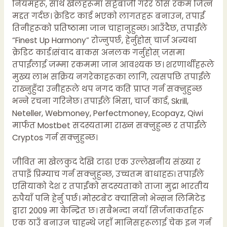
नियमहरू, साथै खेलहरूमा सट्टेबाजी गरेर ठोस रकम जित्न
मद्दत गर्दछ। क्रेडिट कार्ड भएको लागतहरू बनाउन, तपाईं
तिनीहरूको प्रतिष्ठामा जान चाहानुहुन्छ। आउँदैछ, तपाईंले
“Finest Up Harmony” रोज्नुपर्छ, हेर्नुहोस् चार्ज अन्यथा
क्रेडिट कार्ड।संवाद बाकस अनलक गर्नुहोस् जसमा
तपाईंलाई जम्मा रकममा जान आवश्यक छ। शरणार्थीहरूले
मुख्य लाभ सक्रिय नगरेकाहरूका लागि, त्यसपछि तपाईंले
राख्नुहुँदा उनीहरूले थप नगद कति प्राप्त गर्न सक्नुहुन्छ
भन्ने रचना गरिनेछ। तपाईंले भिसा, चार्ज कार्ड, Skrill,
Neteller, Webmoney, Perfectmoney, Ecopayz, Qiwi
मार्फत Mostbet सदस्यतामा राख्न सक्नुहुन्छ र तपाईंले
Cryptos गर्न सक्नुहुन्छ।
जीवित मा खेलकुद देखि टाढा एक उल्लेखनीय संख्या र
तपाइँ प्रिम्याच गर्न सक्नुहुन्छ, उच्चतम बाधाहरु। तपाईंले
एसियाको देश र तपाईंको सदस्यताको ताजा मुद्रा भारतीय
रुपैयाँ पनि हेर्नु पर्छ। मोस्टबेट क्यासिनो भेन्सन लिमिटेड
द्वारा 2009 मा केन्द्रित छ। सबैभन्दा नयाँ सिर्जनाकर्ताहरू
एक ठाउँ बनाउन चाहन्थे जहाँ मानिसहरूलाई चेक इन गर्न