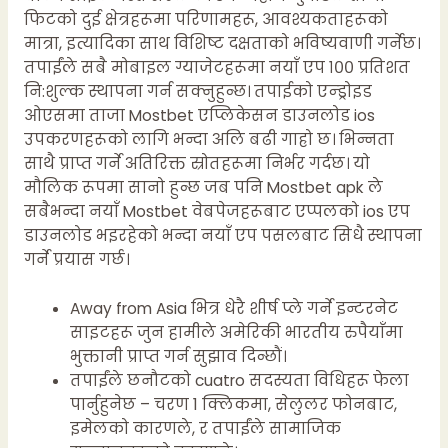
फिटको दुई क्षेत्रहरूमा परिणामहरू, आवश्यकताहरूको
मात्रा, इत्यादिका साथ विशिष्ट दक्षताको भविष्यवाणी गर्नेछ।
तपाईंले सबै मोबाइल ग्याजेटहरूमा नयाँ एप १०० प्रतिशत
नि:शुल्क स्थापना गर्न सक्नुहुन्छ। तपाईको एन्ड्रोइड
ओएसमा ताजा Mostbet एप्लिकेसन डाउनलोड ios
उपकरणहरूको लागि भन्दा अलि बढी गाह्रो छ। भिन्नता
साथै प्राप्त गर्ने अतिरिक्त स्रोतहरूमा निर्भर गर्दछ। यो
मौलिक रूपमा सानो हुन्छ जब पनि Mostbet apk ले
सबैभन्दा नयाँ Mostbet वेबपेजहरूबाट एप्पलको ios एप
डाउनलोड भइरहेको भन्दा नयाँ एप पसलबाट सिधै स्थापना
गर्ने प्रयास गर्छ।
Away from Asia भित्र धेरै शीर्ष प्ले गर्ने इन्टरनेट
साइटहरू जुन हामीले अमेरिकी भारतीय रुपैयाँमा
भुक्तानी प्राप्त गर्न सुझाव दिन्छौं।
तपाईंले छनौटको cuatro सदस्यता विधिहरू फेला
पार्नुहुनेछ – चरण 1 क्लिकमा, सेलुलर फोनबाट,
इमेलको कारणले, र तपाईंले सामाजिक