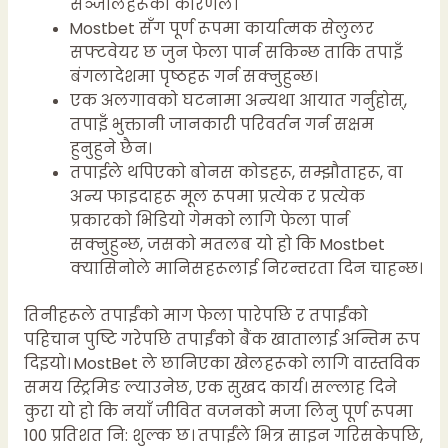
सञ्जालहरूको कारणले।
Mostbet सँग पूर्ण रूपमा कार्यात्मक सेलुलर
सफ्टवेयर छ जुन फेला पार्न सकिन्छ ताकि तपाइँ
बंगलादेशमा पृष्ठहरू गर्न सक्नुहुन्छ।
एक अलगावको घटनामा अन्यथा आयात गर्नुहोस्,
तपाइँ भुक्तानी जानकारी परिवर्तन गर्न सक्षम
हुनुहुने छैन।
तपाईले थपिएको बोनस कोडहरू, सम्झौताहरू, वा
अन्य फाइदाहरू मूल रूपमा प्रत्येक र प्रत्येक
प्रकारको भिडियो गेमको लागि फेला पार्न
सक्नुहुन्छ, जसको मतलब यो हो कि Mostbet
क्यासिनोले मानिसहरूलाई निरन्तरता दिन चाहन्छ।
तिनीहरूले तपाईंको माग फेला पारेपछि र तपाईंको
पहिचान पुष्टि गरेपछि तपाईंको बैंक खातालाई अन्तिम रूप
दिइयो। MostBet ले छानिएका खेलहरूको लागि वास्तविक
समय स्ट्रिमिङ ल्याउनेछ, एक सुखद कार्य। सल्लाह दिने
कुरा यो हो कि नयाँ जीवित वजनको मजा लिनु पूर्ण रूपमा
100 प्रतिशत नि: शुल्क छ। तपाईंले भित्र साइन गरिसकेपछि,