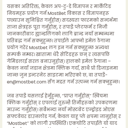
यसका अतिरिक्त, केवल अप-टु-डे विज्ञापन र मार्केटिङ
नियमहरू प्रयोग गर्न MostBet विकास र विज्ञापनहरू
पछ्याउन सुनिश्चित गर्नुहोस्। सदस्यता फारमको सन्दर्भमा
ताजा क्षेत्रहरू पूरा गर्नुहोस्, र तपाइँ प्लेटफर्म र निजी
जानकारीबाट ह्यान्डलिंगको लागि ब्रान्ड नयाँ सम्बन्धमा
प्रतिबद्ध गर्न सक्नुहुन्छ। तपाईले आफ्नो इमेल ठेगाना
प्रयोग गरेर Mostbet लग इन गर्न सक्नुहुन्छ अन्यथा
सम्पर्क नम्बर। खातामा धेरै सेटिङहरू छन् र त्यसपछि
गेमिङलाई सरल बनाउनुहोस्। हालको इमेल ठेगाना –
केवल नयाँ जडान क्षेत्रमा क्लिक गर्दा, साथै प्रो डिजाइनमा
जान्छ जुन इन्टरनेट साइटमा भरिएको छ, वा तपाइँ-
en@mostbet.com सँग मद्दत गर्न उत्पन्न गर्न सक्नुहुन्छ।
जब तपाइँ यसलाई हेर्नुहुन्छ, “प्राप्त गर्नुहोस्” स्विचमा
क्लिक गर्नुहोस् र एपलाई तुरुन्तै तिनीहरूको उपकरणमा
माउन्ट गर्नुहोस्। सबैभन्दा नयाँ मोस्टबेट एन्ड्रोइड ओएस
सफ्टवेयर डाउनलोड गर्न, केवल याहू प्ले शपमा जानुहोस् र
“Mostbet” को लागी उपस्थिति। एकचोटि तपाईंले यो याद