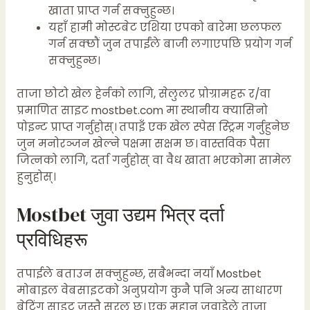
खाता प्राप्त गर्न सक्नुहुन्छ।
यहाँ हामी मोस्टबेट एशिया एपको बारेमा छलफल
गर्न सक्छौं जुन तपाईंले बाजी लगाएपछि प्रयोग गर्न
सक्नुहुन्छ।
ताजा छोटो खेल हेर्नको लागि, सेलुलर प्रोग्रामहरू र/वा
प्रमाणित साइट mostbet.com मा स्थानीय क्यासिनो
पोइन्ट प्राप्त गर्नुहोस्। तपाइँ एक खेल स्पेस स्ट्रिम गर्नुहुनेछ
जुन मनोरञ्जन खेल्ने पक्षमा सक्षम छ। वास्तविक पैसा
जित्नको लागि, दर्ता गर्नुहोस् वा वैध खाता भएकोमा सामेल
हुनुहोस्।
Mostbet जुवा उद्यम भित्र दर्ता
प्रविधिहरू
तपाईले बताउन सक्नुहुन्छ, सबैभन्दा नयाँ Mostbet
मोबाइल वेबसाइटको अनुप्रयोग कुनै पनि अन्य साधारण
बेटिंग साइट जस्तै सरल छ। एक महान जुवाडेले ताजा