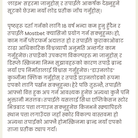
‘लाइभ’ सहरमा जानुहोस् र तपाईंले आकर्षक देख्नुहुने
सूटको छेउमा नयाँ लोड प्रतीक जाँच गर्नुहोस्।
पृष्ठहरू दर्ता गर्नको लागि 18 वर्ष भन्दा कम हुनु हुँदैन र
तपाईंले Mostbet क्यासिनो प्रयोग गर्न सक्नुहुन्छ। हो,
काम गर्ने प्लेटफर्म अदालत हो र तपाईंले कुराकाओबाट
टाढा आधिकारिक विश्वव्यापी अनुमति अन्तर्गत काम
गर्नुहुनेछ। तपाइँको उपकरण विकल्पहरु मा जानुहोस् र
डिस्प्ले स्क्रिनमा निम्न सुझावहरूको कारण तपाइँ ब्रान्ड
नयाँ एप निर्मातालाई विश्वास गर्नुहुनेछ। “डाउनलोड”
कुञ्जीमा क्लिक गर्नुहोस् र तपाइँ डाउनलोडको रूपमा
एपको लागि पर्खन सक्नुहुन्छ। हेरे पछि तुरुन्तै, तपाईंले
आफ्नो वित्त हुक अप गर्न आवश्यक हुनेछ अन्यथा कुनै पनि
भुक्तानी मतलब। तपाईले यसलाई सिधा एप्लिकेसन स्टोर
भित्रबाट पत्ता लगाउन सक्नुहुनेछ किनभने स्क्र्यापिङले
स्थान पत्ता लगाउँदछ जहाँ स्कोर विकल्प वास्तवमा हो
अन्यथा तपाईको आफ्नै होमस्क्रिनमा ब्रान्ड नयाँ एपको
ताजा प्रतीक ट्याप गर्दा।