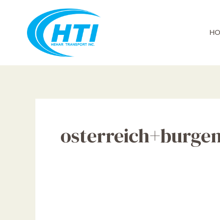
Skip
to
content
HO
osterreich+burge