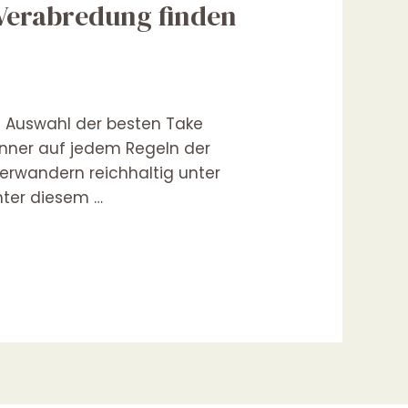
s Verabredung finden
in Auswahl der besten Take
 Manner auf jedem Regeln der
erwandern reichhaltig unter
nter diesem …