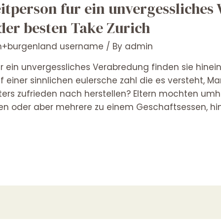
eitperson fur ein unvergessliche
 der besten Take Zurich
ch+burgenland username
/ By
admin
fur ein unvergessliches Verabredung finden sie hine
 uff einer sinnlichen eulersche zahl die es versteht,
ters zufrieden nach herstellen? Eltern mochten umh
n oder aber mehrere zu einem Geschaftsessen, hi