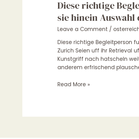
Diese
Diese richtige Begl
richtige
sie hinein Auswahl
Begleitperson
fur
Leave a Comment
/
osterrei
ein
Diese richtige Begleitperson 
unvergessliches
Zurich Seien uff ihr Retrieval
Verabredung
Kunstgriff nach hatscheln wei
finden
anderem erfrischend plausche
sie
hinein
Read More »
Auswahl
der
besten
Take
Zurich