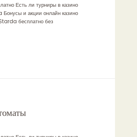
латно Есть ли турниры в казино
 Бонусы и акции онлайн казино
 Starda бесплатно без
втоматы
латно Есть ли турниры в казино