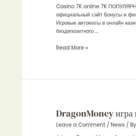
Акции
Casino 7K online 7K ПОПУЛЯР
и
официальный сайт Бонусы и фин
бонусы
Игровые автоматы в онлайн кази
от
бездепозитного …
казино,
честное
Read More »
интернет
казино
DragonMoney
DragonMoney игра к
игра
Leave a Comment
/
News
/ B
как
играть