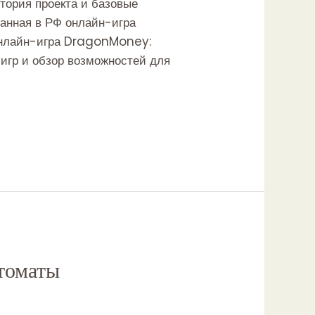
тория проекта и базовые
анная в РФ онлайн-игра
 онлайн-игра DragonMoney:
игр и обзор возможностей для
втоматы