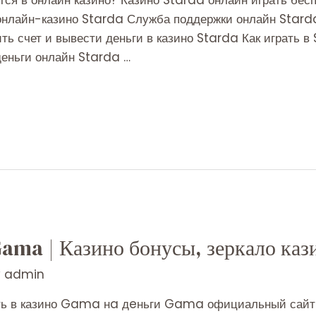
нлайн-казино Starda Служба поддержки онлайн Starda
ть счет и вывести деньги в казино Starda Как играть в
деньги онлайн Starda …
Gama | Казино бонусы, зеркало каз
y
admin
ь в казино Gama нa дeньги Gama официальный сайт в