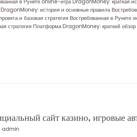
анная в Рунете online-игра DragonMoney: краткая ис
а DragonMoney: история и основные правила Востребов
проекта и базовая стратегия Востребованная в Рунете
вная стратегия Платформа DragonMoney: краткий обзор 
ициальный сайт казино, игровые а
y
admin