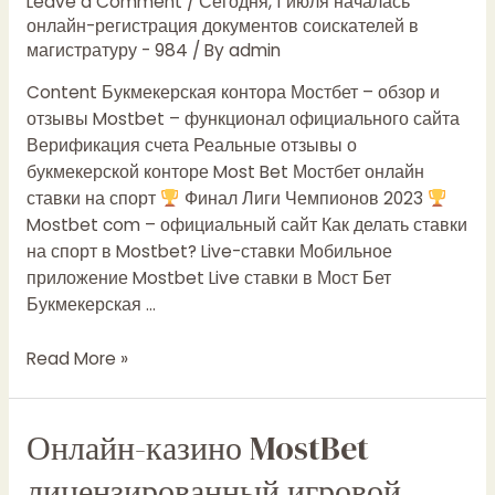
Leave a Comment
/
Сегодня, 1 июля началась
Мостбет
онлайн-регистрация документов соискателей в
магистратуру - 984
/ By
admin
Content Букмекерская контора Мостбет – обзор и
отзывы Mostbet – функционал официального сайта
Верификация счета Реальные отзывы о
букмекерской конторе Most Bet Мостбет онлайн
ставки на спорт
Финал Лиги Чемпионов 2023
Mostbet com – официальный сайт Как делать ставки
на спорт в Mostbet? Live-ставки Мобильное
приложение Mostbet Live ставки в Мост Бет
Букмекерская …
Read More »
Онлайн-
Онлайн-казино MostBet
казино
лицензированный игровой
MostBet