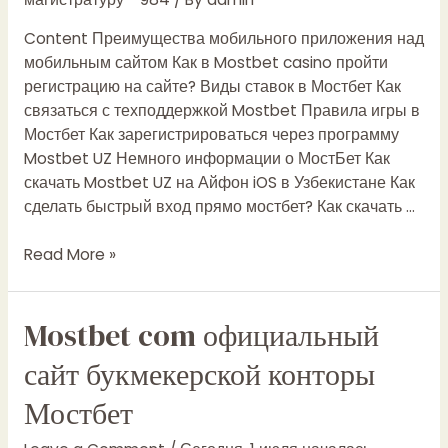
Айфон
Content Преимущества мобильного приложения над
мобильным сайтом Как в Mostbet casino пройти
регистрацию на сайте? Виды ставок в Мостбет Как
связаться с техподдержкой Mostbet Правила игры в
Мостбет Как зарегистрироваться через программу
Mostbet UZ Немного информации о МостБет Как
скачать Mostbet UZ на Айфон iOS в Узбекистане Как
сделать быстрый вход прямо мостбет? Как скачать …
Read More »
Mostbet
Mostbet com официальный
com
сайт букмекерской конторы
официальный
сайт
Мостбет
букмекерской
конторы