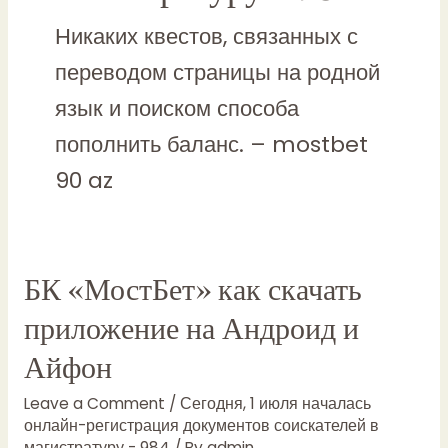
Никаких квестов, связанных с
переводом страницы на родной
язык и поиском способа
пополнить баланс. –
mostbet
90 az
БК
БК «МостБет» как скачать
«МостБет»
приложение на Андроид и
как
скачать
Айфон
приложение
на
Leave a Comment
/
Сегодня, 1 июля началась
Андроид
онлайн-регистрация документов соискателей в
и
магистратуру - 984
/ By
admin