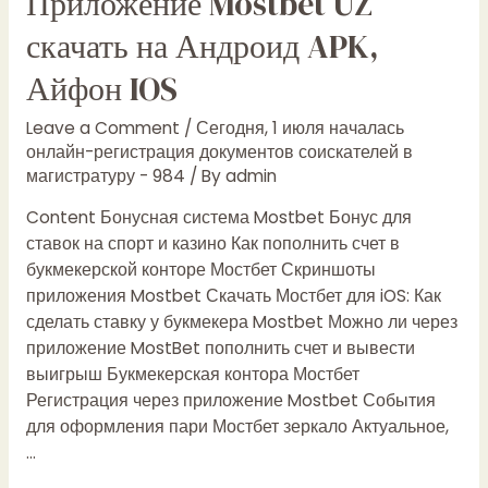
Приложение Mostbet UZ
Mostbet
скачать на Андроид APK,
UZ
скачать
Айфон IOS
на
Андроид
Leave a Comment
/
Сегодня, 1 июля началась
APK,
онлайн-регистрация документов соискателей в
Айфон
магистратуру - 984
/ By
admin
IOS
Content Бонусная система Mostbet Бонус для
ставок на спорт и казино Как пополнить счет в
букмекерской конторе Мостбет Скриншоты
приложения Mostbet Скачать Мостбет для iOS: Как
сделать ставку у букмекера Mostbet Можно ли через
приложение MostBet пополнить счет и вывести
выигрыш Букмекерская контора Мостбет
Регистрация через приложение Mostbet События
для оформления пари Мостбет зеркало Актуальное,
…