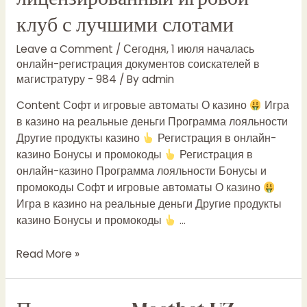
лицензированный
клуб с лучшими слотами
игровой
клуб
Leave a Comment
/
Сегодня, 1 июля началась
с
онлайн-регистрация документов соискателей в
лучшими
магистратуру - 984
/ By
admin
слотами
Content Софт и игровые автоматы О казино
Игра
в казино на реальные деньги Программа лояльности
Другие продукты казино
Регистрация в онлайн-
казино Бонусы и промокоды
Регистрация в
онлайн-казино Программа лояльности Бонусы и
промокоды Софт и игровые автоматы О казино
Игра в казино на реальные деньги Другие продукты
казино Бонусы и промокоды
…
Read More »
Приложение