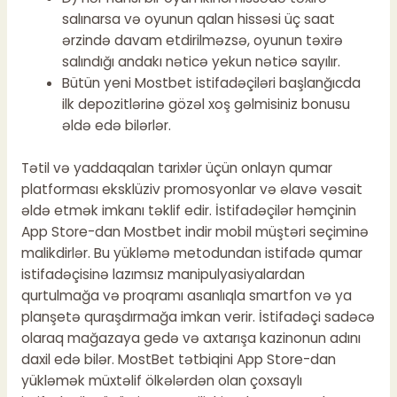
salınarsa və oyunun qalan hissəsi üç saat
ərzində davam etdirilməzsə, oyunun təxirə
salındığı andakı nəticə yekun nəticə sayılır.
Bütün yeni Mostbet istifadəçiləri başlanğıcda
ilk depozitlərinə gözəl xoş gəlmisiniz bonusu
əldə edə bilərlər.
Tətil və yaddaqalan tarixlər üçün onlayn qumar
platforması eksklüziv promosyonlar və əlavə vəsait
əldə etmək imkanı təklif edir. İstifadəçilər həmçinin
App Store-dan Mostbet indir mobil müştəri seçiminə
malikdirlər. Bu yükləmə metodundan istifadə qumar
istifadəçisinə lazımsız manipulyasiyalardan
qurtulmağa və proqramı asanlıqla smartfon və ya
planşetə quraşdırmağa imkan verir. İstifadəçi sadəcə
olaraq mağazaya gedə və axtarışa kazinonun adını
daxil edə bilər. MostBet tətbiqini App Store-dan
yükləmək müxtəlif ölkələrdən olan çoxsaylı