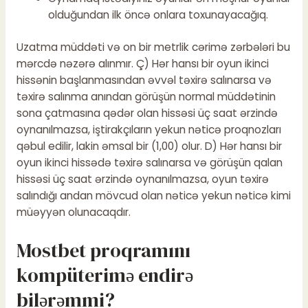
olduğundan ilk öncə onlara toxunayacağıq.
Uzatma müddəti və on bir metrlik cərimə zərbələri bu
mərcdə nəzərə alınmır. Ç) Hər hansı bir oyun ikinci
hissənin başlanmasından əvvəl təxirə salınarsa və
təxirə salınma anından görüşün normal müddətinin
sona çatmasına qədər olan hissəsi üç saat ərzində
oynanılmazsa, iştirakçıların yekun nəticə proqnozları
qəbul edilir, lakin əmsal bir (1,00) olur. D) Hər hansı bir
oyun ikinci hissədə təxirə salınarsa və görüşün qalan
hissəsi üç saat ərzində oynanılmazsa, oyun təxirə
salındığı andan mövcud olan nəticə yekun nəticə kimi
müəyyən olunacaqdır.
Mostbet proqramını
kompüterimə endirə
bilərəmmi?