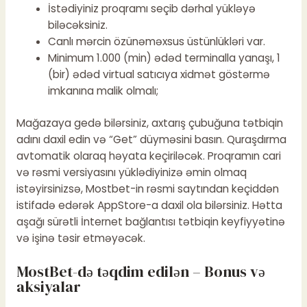
İstədiyiniz proqramı seçib dərhal yükləyə
biləcəksiniz.
Canlı mərcin özünəməxsus üstünlükləri var.
Minimum 1.000 (min) ədəd terminalla yanaşı, 1
(bir) ədəd virtual satıcıya xidmət göstərmə
imkanına malik olmalı;
Mağazaya gedə bilərsiniz, axtarış çubuğuna tətbiqin
adını daxil edin və “Get” düyməsini basın. Quraşdırma
avtomatik olaraq həyata keçiriləcək. Proqramın cari
və rəsmi versiyasını yüklədiyinizə əmin olmaq
istəyirsinizsə, Mostbet-in rəsmi saytından keçiddən
istifadə edərək AppStore-a daxil ola bilərsiniz. Hətta
aşağı sürətli İnternet bağlantısı tətbiqin keyfiyyətinə
və işinə təsir etməyəcək.
MostBet-də təqdim edilən – Bonus və
aksiyalar