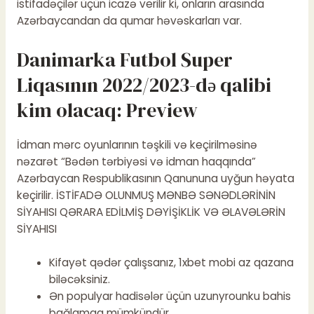
istifadəçilər üçün icazə verilir ki, onların arasında
Azərbaycandan da qumar həvəskarları var.
Danimarka Futbol Super
Liqasının 2022/2023-də qalibi
kim olacaq: Preview
İdman mərc oyunlarının təşkili və keçirilməsinə
nəzarət “Bədən tərbiyəsi və idman haqqında”
Azərbaycan Respublikasının Qanununa uyğun həyata
keçirilir. İSTİFADƏ OLUNMUŞ MƏNBƏ SƏNƏDLƏRİNİN
SİYAHISI QƏRARA EDİLMİŞ DƏYİŞİKLİK VƏ ƏLAVƏLƏRİN
SİYAHISI
Kifayət qədər çalışsanız, 1xbet mobi az qazana
biləcəksiniz.
Ən populyar hadisələr üçün uzunyrounku bahis
bağlamaq mümkündür.