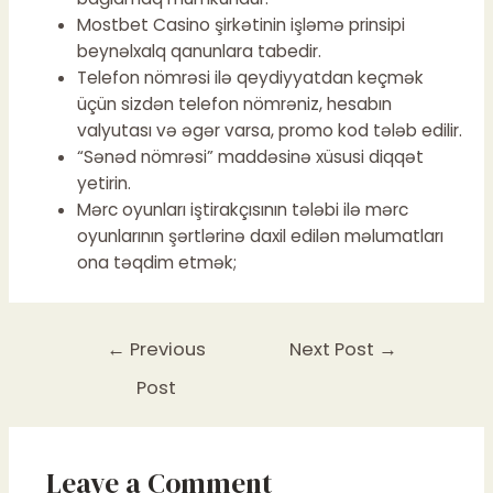
Mostbet Casino şirkətinin işləmə prinsipi
beynəlxalq qanunlara tabedir.
Telefon nömrəsi ilə qeydiyyatdan keçmək
üçün sizdən telefon nömrəniz, hesabın
valyutası və əgər varsa, promo kod tələb edilir.
“Sənəd nömrəsi” maddəsinə xüsusi diqqət
yetirin.
Mərc oyunları iştirakçısının tələbi ilə mərc
oyunlarının şərtlərinə daxil edilən məlumatları
ona təqdim etmək;
←
Previous
Next Post
→
Post
Leave a Comment