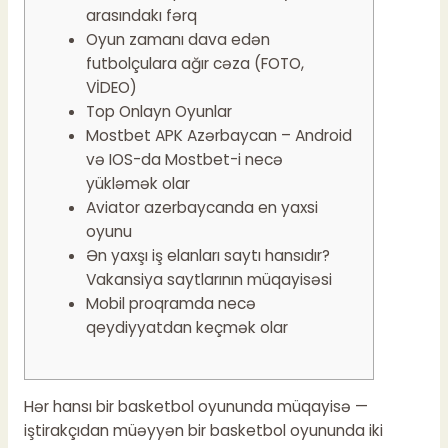
arasındakı fərq
Oyun zamanı dava edən
futbolçulara ağır cəza (FOTO,
VİDEO)
Top Onlayn Oyunlar
Mostbet APK Azərbaycan – Android
və IOS-da Mostbet-i necə
yükləmək olar
Aviator azerbaycanda en yaxsi
oyunu
Ən yaxşı iş elanları saytı hansıdır?
Vakansiya saytlarının müqayisəsi
Mobil proqramda necə
qeydiyyatdan keçmək olar
Hər hansı bir basketbol oyununda müqayisə —
iştirakçıdan müəyyən bir basketbol oyununda iki