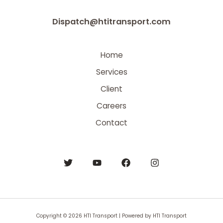
Dispatch@htitransport.com
Home
Services
Client
Careers
Contact
Copyright © 2026 HTI Transport | Powered by HTI Transport