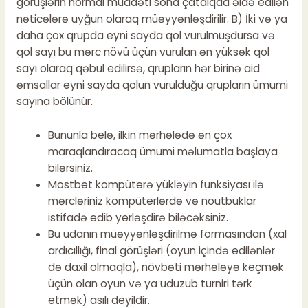
görüşlərin normal müddəti sona çatdıqda əldə edilən
nəticələrə uyğun olaraq müəyyənləşdirilir. B) İki və ya
daha çox qrupda eyni sayda qol vurulmuşdursa və
qol sayı bu mərc növü üçün vurulan ən yüksək qol
sayı olaraq qəbul edilirsə, qrupların hər birinə aid
əmsallar eyni sayda qolun vurulduğu qrupların ümumi
sayına bölünür.
Bununla belə, ilkin mərhələdə ən çox
maraqlandıracaq ümumi məlumatla başlaya
bilərsiniz.
Mostbet kompüterə yükləyin funksiyası ilə
mərcləriniz kompüterlərdə və noutbuklar
istifadə edib yerləşdirə biləcəksiniz.
Bu udanın müəyyənləşdirilmə formasından (xal
ardıcıllığı, final görüşləri (oyun içində edilənlər
də daxil olmaqla), növbəti mərhələyə keçmək
üçün olan oyun və ya uduzub turniri tərk
etmək) asılı deyildir.