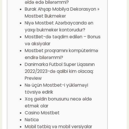
əldə edə bilərəmmi?
Burak Ahşap Mobilya Dekorasyon »
Mostbet Bukmeker
Niyə Mostbet Azərbaycanda ən
yaxşı bukmeker kontorudur?
MostBet-də təqdim edilən – Bonus
və aksiyalar
Mostbet proqramını kompüterimə
endirə bilərəmmi?
Danimarka Futbol Super Liqasının
2022/2023-də qalibi kim olacaq:
Preview
Nə üçün Mostbet-i yükləməyi
tövsiyə edirik
Xoş gəldin bonusunu necə əldə
etmək olar
Casino Mostbet
Nəticə
Mobil tətbiq və mobil versiyalar