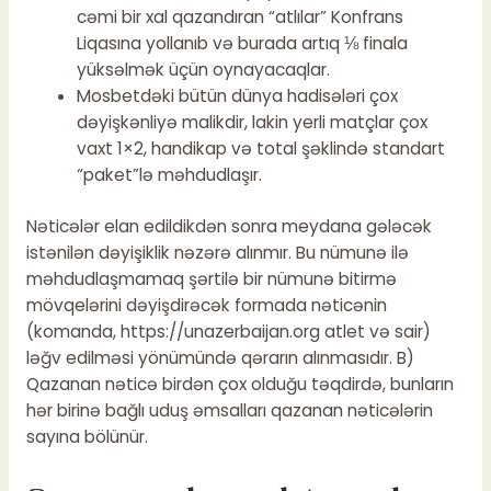
cəmi bir xal qazandıran “atlılar” Konfrans
Liqasına yollanıb və burada artıq ⅛ finala
yüksəlmək üçün oynayacaqlar.
Mosbetdəki bütün dünya hadisələri çox
dəyişkənliyə malikdir, lakin yerli matçlar çox
vaxt 1×2, handikap və total şəklində standart
“paket”lə məhdudlaşır.
Nəticələr elan edildikdən sonra meydana gələcək
istənilən dəyişiklik nəzərə alınmır. Bu nümunə ilə
məhdudlaşmamaq şərtilə bir nümunə bitirmə
mövqelərini dəyişdirəcək formada nəticənin
(komanda,
https://unazerbaijan.org
atlet və sair)
ləğv edilməsi yönümündə qərarın alınmasıdır. B)
Qazanan nəticə birdən çox olduğu təqdirdə, bunların
hər birinə bağlı uduş əmsalları qazanan nəticələrin
sayına bölünür.