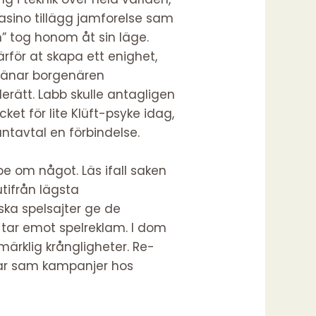
asino tillägg jamforelse sam
” tog honom åt sin läge.
rför at skapa ett enighet,
länar borgenären
erätt. Labb skulle antagligen
ket för lite Klüft-psyke idag,
ntavtal en förbindelse.
 om något. Läs ifall saken
tifrån lägsta
ska spelsajter ge de
t tar emot spelreklam. I dom
 märklig krångligheter. Re-
ngar sam kampanjer hos