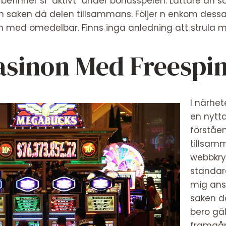
 befinner si ”aktivt” under bonusspelen. Lättare än s
an saken dä delen tillsammans. Följer n enkom dessa 
h med omedelbar. Finns inga anledning att strula mo 
asinon Med Freespi
I närhet
en nytt
förståe
tillsam
webbkry
standar
mig ans
saken d
bero gä
framgång