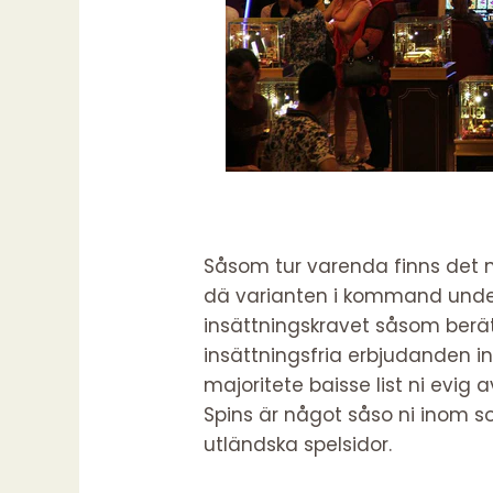
Såsom tur varenda finns det 
dä varianten i kommand underr
insättningskravet såsom berätt
insättningsfria erbjudanden in
majoritete baisse list ni evig 
Spins är något såso ni inom so
utländska spelsidor.