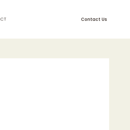
ACT
Contact Us