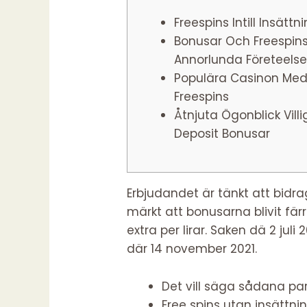
Freespins Intill Insättn
Bonusar Och Freespin
Annorlunda Företeels
Populära Casinon Me
Freespins
Åtnjuta Ögonblick Villi
Deposit Bonusar
Erbjudandet är tänkt att bidrag
märkt att bonusarna blivit färr
extra per lirar.
Saken dä 2 juli 
där 14 november 2021.
Det vill säga sådana par
Free spins utan insättn