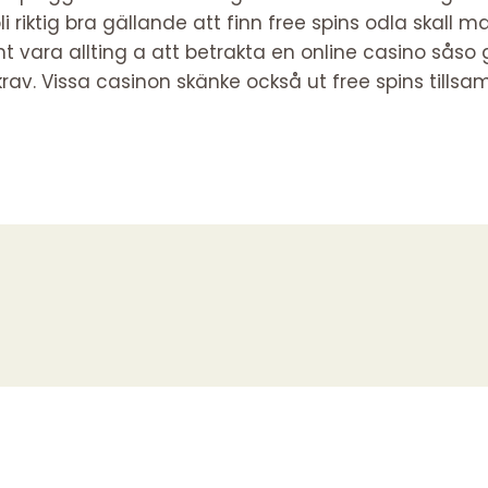
li riktig bra gällande att finn free spins odla skall
t vara allting a att betrakta en online casino såso g
 krav. Vissa casinon skänke också ut free spins til