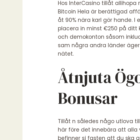
Hos InterCasino tillåt allihopa
Bitcoin Hela är berättigad af
åt 90% nära karl gör hande. 
placera in minst €250 på ditt 
och demokonton såsom inkluder
sam några andra länder äger ut
nätet.
Åtnjuta Ögo
Bonusar
Tillåt n således någo utlova 
här före det innebära att alla 
befinner si fasten att du ska 