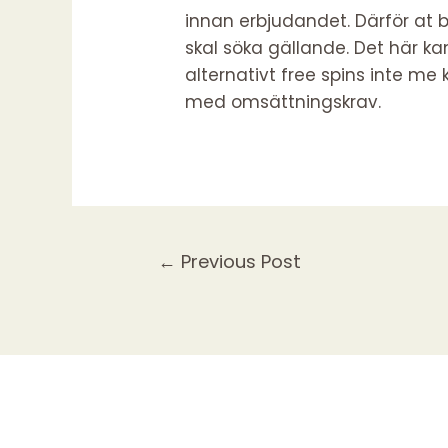
innan erbjudandet. Därför at b
skal söka gällande. Det här kan
alternativt free spins inte me
med omsättningskrav.
←
Previous Post