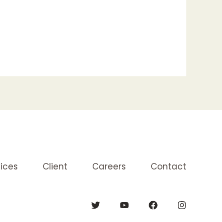
ices
Client
Careers
Contact