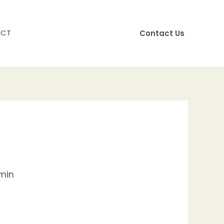
ACT
Contact Us
min