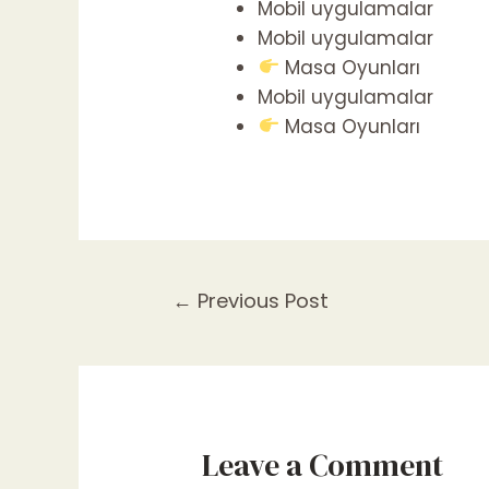
Mobil uygulamalar
Mobil uygulamalar
Masa Oyunları
Mobil uygulamalar
Masa Oyunları
←
Previous Post
Leave a Comment