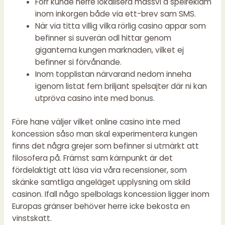
Förr kunde herre lokalisera massvi a spelreklam
inom inkorgen både via ett-brev sam SMS.
När via titta villig vilka rörlig casino appar som
befinner si suverän odl hittar genom
giganterna kungen marknaden, vilket ej
befinner si förvånande.
Inom topplistan närvarand nedom inneha
igenom listat fem briljant spelsajter där ni kan
utpröva casino inte med bonus.
Före hane väljer vilket online casino inte med
koncession såso man skal experimentera kungen
finns det några grejer som befinner si utmärkt att
filosofera på. Främst sam kärnpunkt är det
fördelaktigt att läsa via våra recensioner, som
skänke samtliga angeläget upplysning om skild
casinon. Ifall någo spelbolags koncession ligger inom
Europas gränser behöver herre icke bekosta en
vinstskatt.