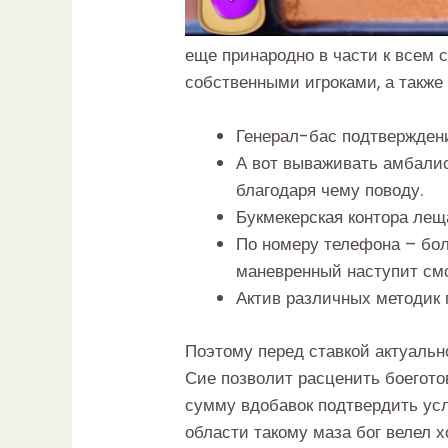
еще принародно в части к всем с
собственными игроками, а также
Генерал-бас подтверждени
А вот вываживать амбали
благодаря чему поводу.
Букмекерская контора лещ
По номеру телефона – бол
маневренный наступит смс
Актив различных методик 
Поэтому перед ставкой актуально
Сие позволит расценить боегото
сумму вдобавок подтвердить усло
области такому маза бог велел 