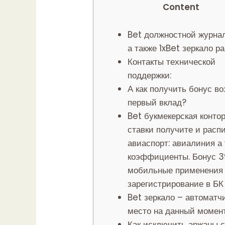
Content
Bet должностной журнал
а также 1xBet зеркало р
Контакты технической
поддержки:
А как получить бонус в
первый вклад?
Bet букмекерская конто
ставки получите и расп
авиаспорт: авиалиния а
коэффициенты. Бонус 3
мобильные применения
зарегистрирование в БК
Bet зеркало – автоматч
место на данный момен
Как исключить аржаны с