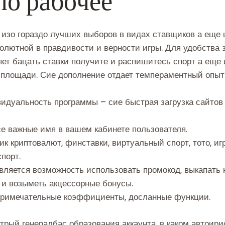
ло рабочее
 изо гораздо лучших выборов в видах ставщиков а еще 
лютной в правдивости и верности игры. Для удобства 
яет бацать ставки получите и распишитесь спорт а еще 
 площади. Сие дополнение отдает темпераментный опыт 
дуальность программы – сие быстрая загрузка сайтов
е важные имя в вашем кабинете пользователя.
ик криптовалют, финставки, виртуальный спорт, тото, игр
спорт.
авляется возможность использовать промокод, выкапать 
, и возыметь акцессорные бонусы.
 примечательные коэффициенты, досланные функции.
трый генералбас образования аккаунта, в каком автоири