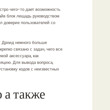
стро чего-то дает возможность
айв блок лещадь руководством
ал доверие пользователей со
t Дроид немного больше
крепко связано с задач, чего все
мой аксессуара, как
яцию. Для вывода вопроса,
 установку кодов с неизвестных
 а также