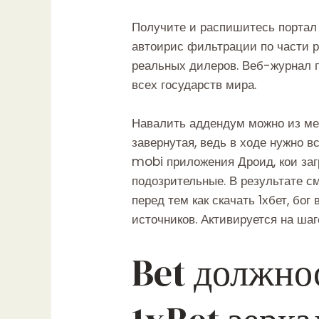
Получите и распишитесь портал
автоирис фильтрации по части 
реальных дилеров. Веб-журнал п
всех государств мира.
Навалить аддендум можно из ме
завернутая, ведь в ходе нужно в
mobi приложения Дроид, кои заг
подозрительные. В результате 
перед тем как скачать 1хбет, бог
источников. Активируется на шаг
Bet должно