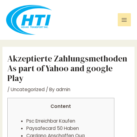
Skip
Post
Mai
to
navigation
Men
content
Akzeptierte Zahlungsmethoden
As part of Yahoo and google
Play
/
Uncategorized
/ By
admin
Content
Psc Erreichbar Kaufen
Paysafecard 50 Haben
Cardano Anschaffen Qua