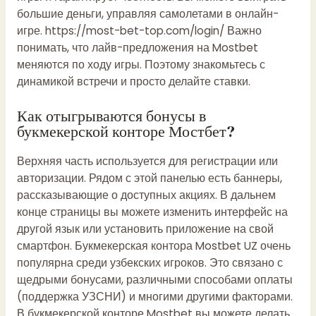
большие деньги, управляя самолетами в онлайн-
игре.
https://most-bet-top.com/login/
Важно
понимать, что лайв-предложения на Mostbet
меняются по ходу игры. Поэтому знакомьтесь с
динамикой встречи и просто делайте ставки.
Как отыгрываются бонусы в
букмекерской конторе Мостбет?
Верхняя часть используется для регистрации или
авторизации. Рядом с этой панелью есть баннеры,
рассказывающие о доступных акциях. В дальнем
конце страницы вы можете изменить интерфейс на
другой язык или установить приложение на свой
смартфон. Букмекерская контора Mostbet UZ очень
популярна среди узбекских игроков. Это связано с
щедрыми бонусами, различными способами оплаты
(поддержка УЗСНИ) и многими другими факторами.
В букмекерской конторе Mostbet вы можете делать