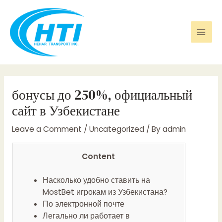
Skip
Post
Mai
to
navigation
Men
content
бонусы до 250%, официальный
сайт в Узбекистане
Leave a Comment
/
Uncategorized
/ By
admin
Content
Насколько удобно ставить на
MostBet игрокам из Узбекистана?
По электронной почте
Легально ли работает в