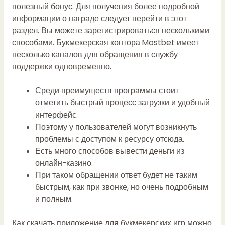
полезный бонус. Для получения более подробной
информации о награде следует перейти в этот
раздел. Вы можете зарегистрироваться несколькими
способами. Букмекерская контора Mostbet имеет
несколько каналов для обращения в службу
поддержки одновременно.
Среди преимуществ программы стоит
отметить быстрый процесс загрузки и удобный
интерфейс.
Поэтому у пользователей могут возникнуть
проблемы с доступом к ресурсу отсюда.
Есть много способов вывести деньги из
онлайн-казино.
При таком обращении ответ будет не таким
быстрым, как при звонке, но очень подробным
и полным.
Как скачать приложение для букмекерских игр можно