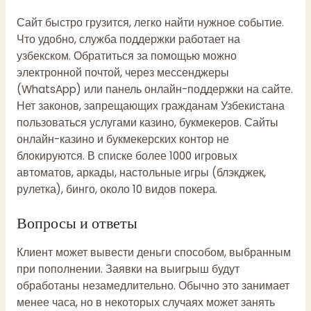
Сайт быстро грузится, легко найти нужное событие.
Что удобно, служба поддержки работает на
узбекском. Обратиться за помощью можно
электронной почтой, через мессенджеры
(WhatsApp) или панель онлайн-поддержки на сайте.
Нет законов, запрещающих гражданам Узбекистана
пользоваться услугами казино, букмекеров. Сайты
онлайн-казино и букмекерских контор не
блокируются. В списке более 1000 игровых
автоматов, аркады, настольные игры (блэкджек,
рулетка), бинго, около 10 видов покера.
Вопросы и ответы
Клиент может вывести деньги способом, выбранным
при пополнении. Заявки на выигрыш будут
обработаны незамедлительно. Обычно это занимает
менее часа, но в некоторых случаях может занять