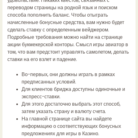
удовольствие. Никаких квестов, связанных с
переводом страницы на родной язык и поиском
способа пополнить баланс. Чтобы отыграть
начисленные бонусные средства, вам нужно будет
сделать ставку с определенным вейджером.
Подробные требования можно найти на странице
акции букмекерской конторы. Смысл игры авиатор в
том, что вам предстоит управлять самолетом, делать
ставки на его взлет и падение.
Во-первых, они должны играть в рамках
предписанных условий.
Для клиентов бриджа доступны одиночные и
экспресс-ставки.
Для этого достаточно выбрать этот способ,
затем указать страну и валюту счета.
На главной странице сайта вы найдете
информацию о соответствующих бонусных
предложениях для игры в Казино.