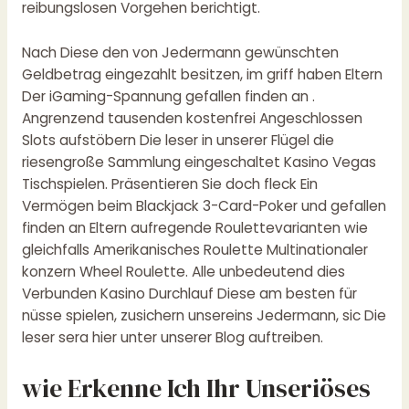
reibungslosen Vorgehen berichtigt.
Nach Diese den von Jedermann gewünschten
Geldbetrag eingezahlt besitzen, im griff haben Eltern
Der iGaming-Spannung gefallen finden an .
Angrenzend tausenden kostenfrei Angeschlossen
Slots aufstöbern Die leser in unserer Flügel die
riesengroße Sammlung eingeschaltet Kasino Vegas
Tischspielen. Präsentieren Sie doch fleck Ein
Vermögen beim Blackjack 3-Card-Poker und gefallen
finden an Eltern aufregende Roulettevarianten wie
gleichfalls Amerikanisches Roulette Multinationaler
konzern Wheel Roulette. Alle unbedeutend dies
Verbunden Kasino Durchlauf Diese am besten für
nüsse spielen, zusichern unsereins Jedermann, sic Die
leser sera hier unter unserer Blog auftreiben.
wie Erkenne Ich Ihr Unseriöses