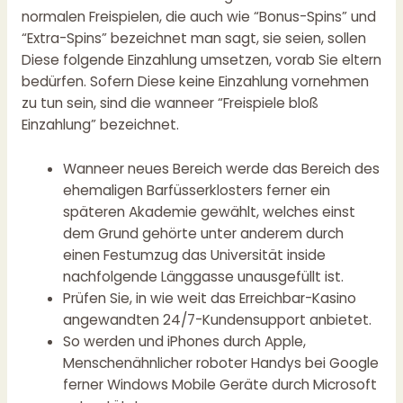
normalen Freispielen, die auch wie “Bonus-Spins” und
“Extra-Spins” bezeichnet man sagt, sie seien, sollen
Diese folgende Einzahlung umsetzen, vorab Sie eltern
bedürfen. Sofern Diese keine Einzahlung vornehmen
zu tun sein, sind die wanneer “Freispiele bloß
Einzahlung” bezeichnet.
Wanneer neues Bereich werde das Bereich des
ehemaligen Barfüsserklosters ferner ein
späteren Akademie gewählt, welches einst
dem Grund gehörte unter anderem durch
einen Festumzug das Universität inside
nachfolgende Länggasse unausgefüllt ist.
Prüfen Sie, in wie weit das Erreichbar-Kasino
angewandten 24/7-Kundensupport anbietet.
So werden und iPhones durch Apple,
Menschenähnlicher roboter Handys bei Google
ferner Windows Mobile Geräte durch Microsoft