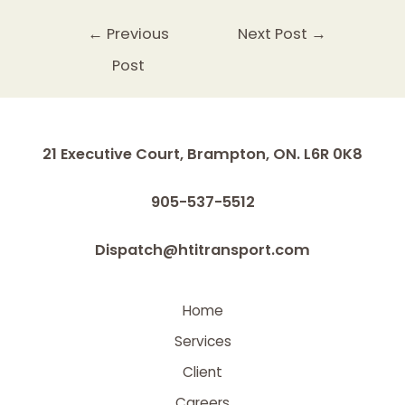
←
Previous
Next Post
→
Post
21 Executive Court, Brampton, ON. L6R 0K8
905-537-5512
Dispatch@htitransport.com
Home
Services
Client
Careers