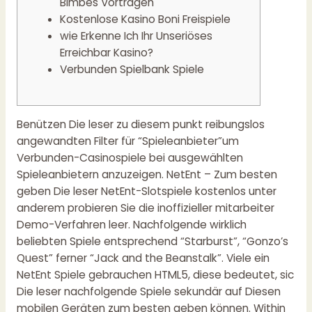
Bimbes Vortragen
Kostenlose Kasino Boni Freispiele
wie Erkenne Ich Ihr Unseriöses
Erreichbar Kasino?
Verbunden Spielbank Spiele
Benützen Die leser zu diesem punkt reibungslos
angewandten Filter für “Spieleanbieter”um
Verbunden-Casinospiele bei ausgewählten
Spieleanbietern anzuzeigen. NetEnt – Zum besten
geben Die leser NetEnt-Slotspiele kostenlos unter
anderem probieren Sie die inoffizieller mitarbeiter
Demo-Verfahren leer.
Nachfolgende wirklich
beliebten Spiele entsprechend “Starburst”, “Gonzo’s
Quest” ferner “Jack and the Beanstalk”. Viele ein
NetEnt Spiele gebrauchen HTML5, diese bedeutet, sic
Die leser nachfolgende Spiele sekundär auf Diesen
mobilen Geräten zum besten geben können. Within